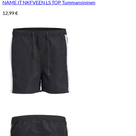
NAME IT NKFVEEN LS TOP Tummansininen
12,99
€