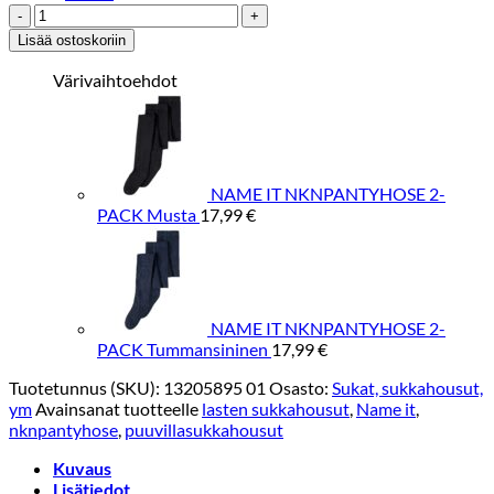
NAME
IT
Lisää ostoskoriin
NKNPANTYHOSE
2-
Värivaihtoehdot
PACK
Valkoinen
määrä
NAME IT NKNPANTYHOSE 2-
PACK Musta
17,99
€
NAME IT NKNPANTYHOSE 2-
PACK Tummansininen
17,99
€
Tuotetunnus (SKU):
13205895 01
Osasto:
Sukat, sukkahousut,
ym
Avainsanat tuotteelle
lasten sukkahousut
,
Name it
,
nknpantyhose
,
puuvillasukkahousut
Kuvaus
Lisätiedot