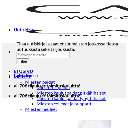
Skip
to
content
Uutiskirje
Tilaa uutiskirje ja saat ensimmäisten joukossa tietoa
uutuuksista sekä tarjouksista.
ETUSIVU
Lahjakortti
MIEHET
Miesten paidat
yli 70€ tilaukset toimituskuluitta!
Miesten T-paidat
Miesten kauluspaidat pitkähihaiset
yli 70€ tilaukset toimituskuluitta!
Miesten kauluspaidat lyhythihaiset
Miesten colleget ja hupparit
Miesten neuleet
Miesten neulepuserot
Miesten neuletakit
Puvut ja blazerit