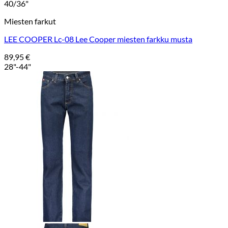
40/36"
Miesten farkut
LEE COOPER Lc-08 Lee Cooper miesten farkku musta
89,95
€
28"-44"