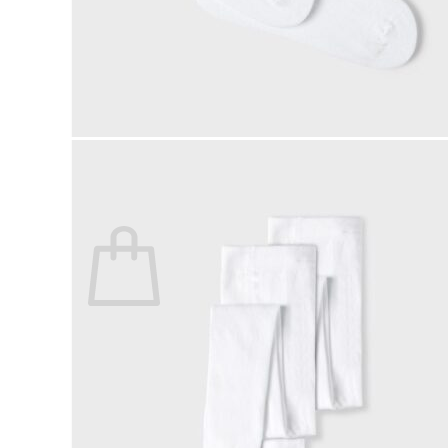
Lasten pyjamat
Kylpytakit
Lasten asusteet
Vyöt, käsineet,pipot, ym
Sukat, sukkahousut, ym
Lasten ulkoilu
Lasten takit
Ulkoilupuvut, housut ja haalarit
Kirjaudu
Ostoskori on tyhjä.
Takaisin kauppaan
Etsi: