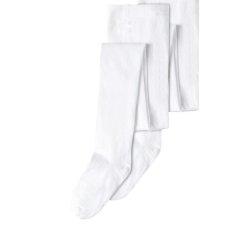
Puvut
Puvuntakit ja blazerit
Miesten housut
Miesten housut
Miesten farkut
Miesten collegehousut
Miesten shortsit
Miesten asusteet
Vyöt ja olkaimet
Solmiot, rusetit ja taskuliinat
Miesten päähineet, huivit ja käsineet
Miesten yöasut ja alusvaatteet
Miesten alusvaatteet
Miesten sukat
Miesten yöasut
Miesten aamutakit ja kylpytakit
Miesten takit
Miesten nahkatakit
Miesten kevät-ja syystakit
Miesten villakangastakit
Miesten talvitakit
NAISET
Naisten paidat
Naisten colleget