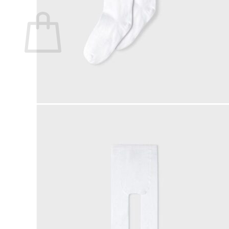
Ostoskori
Ostoskori on tyhjä.
Takaisin kauppaan