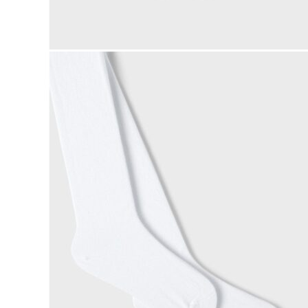
Naisten aamutakit ja kylpytakit
Naisten takit
Naisten kevät-ja syystakit
Naisten nahkatakit
Naisten talvitakit
LAPSET
Lasten paidat
Lasten paidat
Lasten kauluspaidat
Lasten trikoopaidat
Lasten colleget ja hupparit
Lasten neuleet
Lasten mekot ja hameet
Mekot ja hameet
Lasten puvut,bleiserit,liivit
Liivit
Lasten housut
Lasten housut
Lasten trikoo-ja collegehousut
Lasten farkut
Lasten shortsit
Lasten juhlahousut
Yöasut ja kylpytakit
Lasten yöpaidat