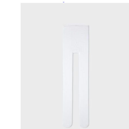
Paidat, tunikat ja jakut
Trikoopaidat
Naisten puserot
Tunikat
Jakut ja liivit
Naisten neuleet
Naisten neuletakit
Naisten neulepuserot
Naisten mekot ja hameet
Mekot
Hameet
Naisten housut
Leggingsit ja collegehousut
Naisten housut
Naisten farkut
Caprit ja shortsit
Naisten asusteet
Vyöt ja korut
Naisten päähineet, huivit ja käsineet
Naisten yöasut ja alusvaatteet
Naisten alusvaatteet
Sukat ja sukkahousut
Naisten yöasut