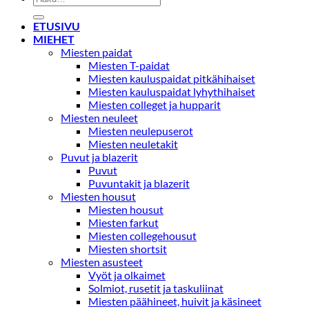
ETUSIVU
MIEHET
Miesten paidat
Miesten T-paidat
Miesten kauluspaidat pitkähihaiset
Miesten kauluspaidat lyhythihaiset
Miesten colleget ja hupparit
Miesten neuleet
Miesten neulepuserot
Miesten neuletakit
Puvut ja blazerit
Puvut
Puvuntakit ja blazerit
Miesten housut
Miesten housut
Miesten farkut
Miesten collegehousut
Miesten shortsit
Miesten asusteet
Vyöt ja olkaimet
Solmiot, rusetit ja taskuliinat
Miesten päähineet, huivit ja käsineet