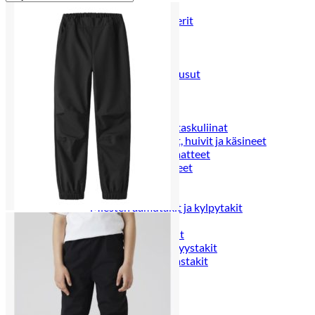
Puvut
Puvuntakit ja blazerit
Miesten housut
Miesten housut
Miesten farkut
Miesten collegehousut
Miesten shortsit
Miesten asusteet
Vyöt ja olkaimet
Solmiot, rusetit ja taskuliinat
Miesten päähineet, huivit ja käsineet
Miesten yöasut ja alusvaatteet
Miesten alusvaatteet
Miesten sukat
Miesten yöasut
Miesten aamutakit ja kylpytakit
Miesten takit
Miesten nahkatakit
Miesten kevät-ja syystakit
Miesten villakangastakit
Miesten talvitakit
NAISET
Naisten paidat
Naisten colleget