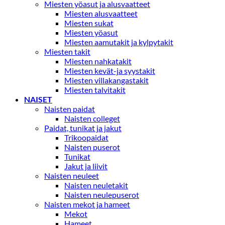
Miesten yöasut ja alusvaatteet
Miesten alusvaatteet
Miesten sukat
Miesten yöasut
Miesten aamutakit ja kylpytakit
Miesten takit
Miesten nahkatakit
Miesten kevät-ja syystakit
Miesten villakangastakit
Miesten talvitakit
NAISET
Naisten paidat
Naisten colleget
Paidat, tunikat ja jakut
Trikoopaidat
Naisten puserot
Tunikat
Jakut ja liivit
Naisten neuleet
Naisten neuletakit
Naisten neulepuserot
Naisten mekot ja hameet
Mekot
Hameet