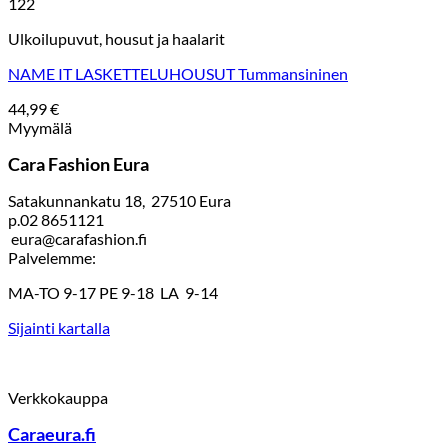
122
Ulkoilupuvut, housut ja haalarit
NAME IT LASKETTELUHOUSUT Tummansininen
44,99
€
Myymälä
Cara Fashion Eura
Satakunnankatu 18, 27510 Eura
p.02 8651121
eura@carafashion.fi
Palvelemme:
MA-TO 9-17 PE 9-18 LA 9-14
Sijainti kartalla
Verkkokauppa
Caraeura.fi