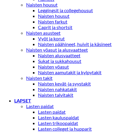
Naisten housut
Leggingsit ja collegehousut
Naisten housut
Naisten farkut
Caprit ja shortsit
Naisten asusteet
Vyöt ja korut
Naisten päähineet, huivit ja käsineet
Naisten yöasut ja alusvaatteet
Naisten alusvaatteet
Sukat ja sukkahousut
Naisten yöasut
Naisten aamutakit ja kylpytakit
Naisten takit
Naisten kevät-ja syystakit
Naisten nahkatakit
Naisten talvitakit
LAPSET
Lasten paidat
Lasten paidat
Lasten kauluspaidat
Lasten trikoopaidat
Lasten colleget ja hupparit