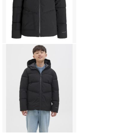
Ostoskori
Ostoskori on tyhjä.
Takaisin kauppaan