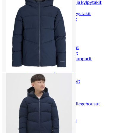
Naisten aamutakit ja kylpytakit
Naisten takit
Naisten kevät-ja syystakit
Naisten nahkatakit
Naisten talvitakit
LAPSET
Lasten paidat
Lasten paidat
Lasten kauluspaidat
Lasten trikoopaidat
Lasten colleget ja hupparit
Lasten neuleet
Lasten mekot ja hameet
Mekot ja hameet
Lasten puvut,bleiserit,liivit
Liivit
Lasten housut
Lasten housut
Lasten trikoo-ja collegehousut
Lasten farkut
Lasten shortsit
Lasten juhlahousut
Yöasut ja kylpytakit
Lasten yöpaidat