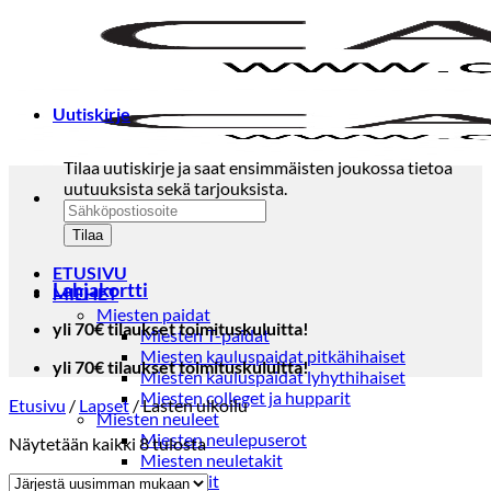
Skip
to
content
Uutiskirje
Tilaa uutiskirje ja saat ensimmäisten joukossa tietoa
uutuuksista sekä tarjouksista.
ETUSIVU
Lahjakortti
MIEHET
Miesten paidat
yli 70€ tilaukset toimituskuluitta!
Miesten T-paidat
Miesten kauluspaidat pitkähihaiset
yli 70€ tilaukset toimituskuluitta!
Miesten kauluspaidat lyhythihaiset
Miesten colleget ja hupparit
Etusivu
/
Lapset
/
Lasten ulkoilu
Miesten neuleet
Miesten neulepuserot
Sorted
Näytetään kaikki 8 tulosta
Miesten neuletakit
by
Puvut ja blazerit
latest