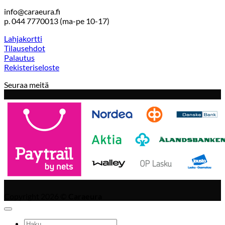
info@caraeura.fi
p. 044 7770013 (ma-pe 10-17)
Lahjakortti
Tilausehdot
Palautus
Rekisteriseloste
Seuraa meitä
Copyright 2026 ©
Caraeura
Etsi: