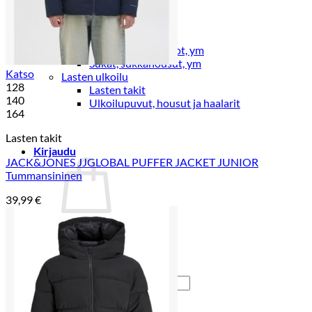
Lasten pyjamat
Kylpytakit
Lasten asusteet
Vyöt, käsineet,pipot, ym
Sukat, sukkahousut, ym
Katso
Lasten ulkoilu
128
Lasten takit
140
Ulkoilupuvut, housut ja haalarit
164
Lasten takit
Kirjaudu
JACK&JONES JJGLOBAL PUFFER JACKET JUNIOR
Tummansininen
39,99
€
Ostoskori on tyhjä.
Takaisin kauppaan
Etsi: