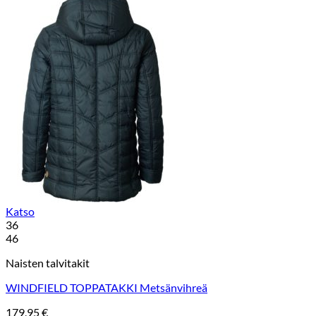
Katso
36
46
Naisten talvitakit
WINDFIELD TOPPATAKKI Metsänvihreä
179,95
€