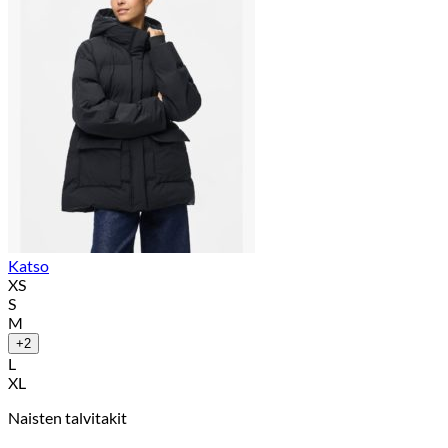
Katso
XS
S
M
+2
L
XL
Naisten talvitakit