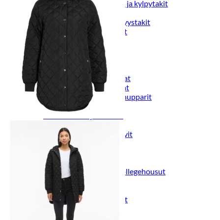
Naisten aamutakit ja kylpytakit
Naisten takit
Naisten kevät-ja syystakit
Naisten nahkatakit
Naisten talvitakit
LAPSET
Lasten paidat
Lasten paidat
Lasten kauluspaidat
Lasten trikoopaidat
Lasten colleget ja hupparit
Lasten neuleet
Lasten mekot ja hameet
Mekot ja hameet
Lasten puvut,bleiserit,liivit
Liivit
Lasten housut
Lasten housut
Lasten trikoo-ja collegehousut
Lasten farkut
Lasten shortsit
Lasten juhlahousut
Yöasut ja kylpytakit
Lasten yöpaidat