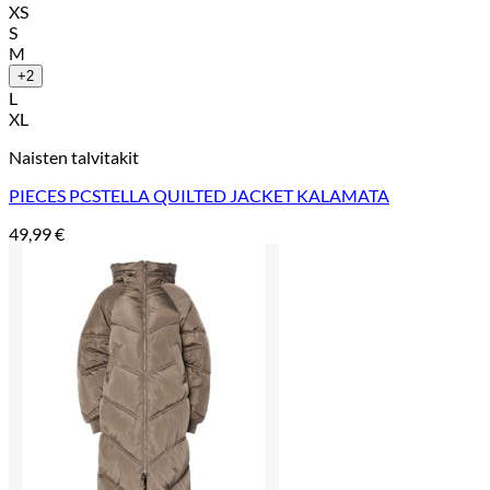
XS
S
M
+2
L
XL
Naisten talvitakit
PIECES PCSTELLA QUILTED JACKET KALAMATA
49,99
€