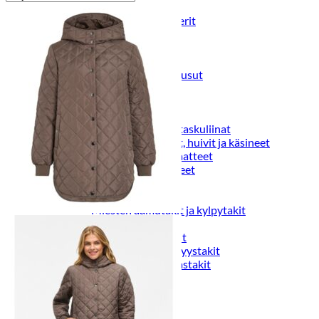
Puvut
Puvuntakit ja blazerit
Miesten housut
Miesten housut
Miesten farkut
Miesten collegehousut
Miesten shortsit
Miesten asusteet
Vyöt ja olkaimet
Solmiot, rusetit ja taskuliinat
Miesten päähineet, huivit ja käsineet
Miesten yöasut ja alusvaatteet
Miesten alusvaatteet
Miesten sukat
Miesten yöasut
Miesten aamutakit ja kylpytakit
Miesten takit
Miesten nahkatakit
Miesten kevät-ja syystakit
Miesten villakangastakit
Miesten talvitakit
NAISET
Naisten paidat
Naisten colleget