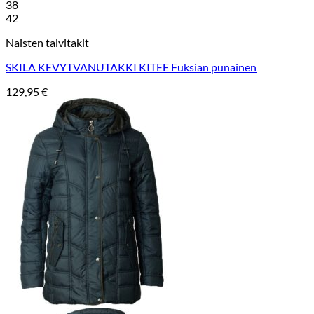
38
42
Naisten talvitakit
SKILA KEVYTVANUTAKKI KITEE Fuksian punainen
129,95
€