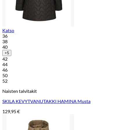
Katso
36
38
40
+5
42
44
46
50
52
Naisten talvitakit
SKILA KEVYTVANUTAKKI HAMINA Musta
129,95
€