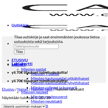
Skip
to
content
Uutiskirje
Tilaa uutiskirje ja saat ensimmäisten joukossa tietoa
uutuuksista sekä tarjouksista.
ETUSIVU
Lahjakortti
MIEHET
Miesten paidat
yli 70€ tilaukset toimituskuluitta!
Miesten T-paidat
Miesten kauluspaidat pitkähihaiset
yli 70€ tilaukset toimituskuluitta!
Miesten kauluspaidat lyhythihaiset
Miesten colleget ja hupparit
Etusivu
/
Naiset
/
Naisten takit
/
Naisten talvitakit
Miesten neuleet
Miesten neulepuserot
Sorted
Näytetään tulokset 1–20 / 39
Miesten neuletakit
by
Puvut ja blazerit
latest