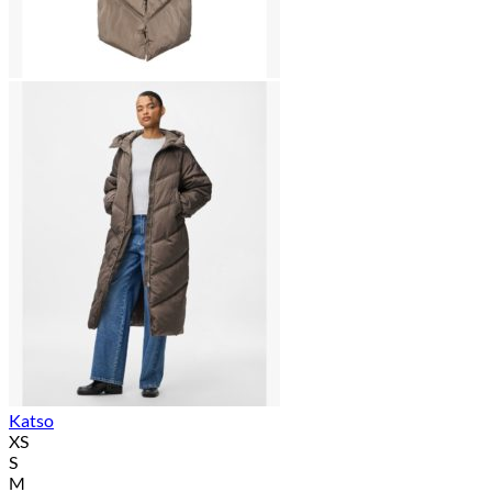
Katso
XS
S
M