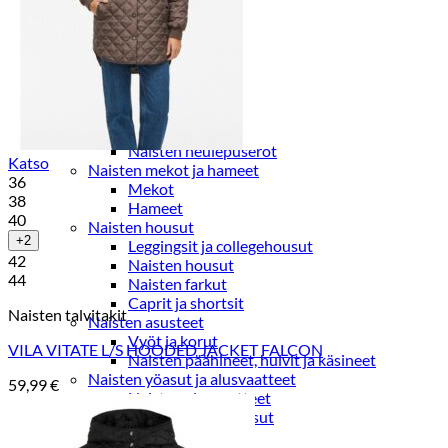
Paidat, tunikat ja jakut
Trikoopaidat
Naisten puserot
Tunikat
Jakut ja liivit
Naisten neuleet
Naisten neuletakit
Naisten neulepuserot
Katso
Naisten mekot ja hameet
36
Mekot
38
Hameet
40
Naisten housut
+2
Leggingsit ja collegehousut
42
Naisten housut
44
Naisten farkut
Caprit ja shortsit
Naisten talvitakit
Naisten asusteet
Vyöt ja korut
VILA VITATE L/S HOODED JACKET FALCON
Naisten päähineet, huivit ja käsineet
Naisten yöasut ja alusvaatteet
59,99
€
Naisten alusvaatteet
Sukat ja sukkahousut
Naisten yöasut