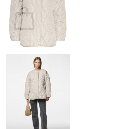
Ostoskori
Ostoskori on tyhjä.
Takaisin kauppaan