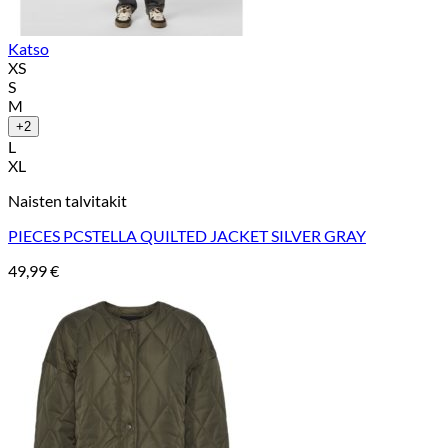
Katso
XS
S
M
+2
L
XL
Naisten talvitakit
PIECES PCSTELLA QUILTED JACKET SILVER GRAY
49,99
€