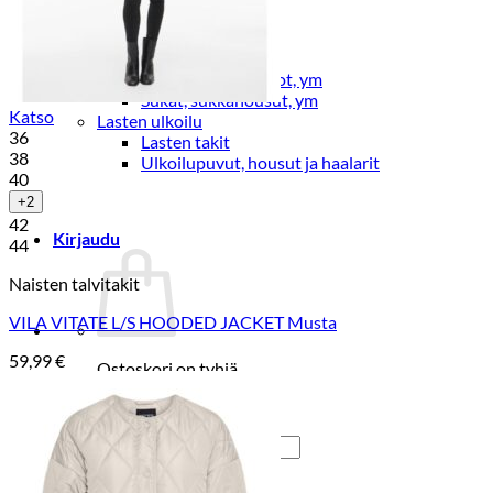
Lasten pyjamat
Kylpytakit
Lasten asusteet
Vyöt, käsineet,pipot, ym
Sukat, sukkahousut, ym
Katso
Lasten ulkoilu
36
Lasten takit
38
Ulkoilupuvut, housut ja haalarit
40
+2
42
Kirjaudu
44
Naisten talvitakit
VILA VITATE L/S HOODED JACKET Musta
59,99
€
Ostoskori on tyhjä.
Takaisin kauppaan
Etsi: