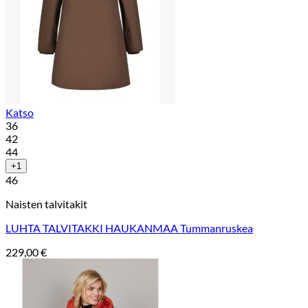
Katso
36
42
44
+1
46
Naisten talvitakit
LUHTA TALVITAKKI HAUKANMAA Tummanruskea
229,00
€