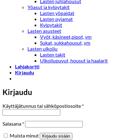
Lasten juhlahousut
Yöasut ja kylpytakit
Lasten yöpaidat
Lasten pyjamat
Kylpytakit
Lasten asusteet
Vyöt, käsineet,pipot, ym
Sukat, sukkahousut, ym
Lasten ulkoilu
Lasten takit
Ulkoilupuvut, housut ja haalarit
Lahjakortti
Kirjaudu
Kirjaudu
Vaaditaan
Käyttäjätunnus tai sähköpostiosoite
*
Vaaditaan
Salasana
*
Muista minut
Kirjaudu sisään