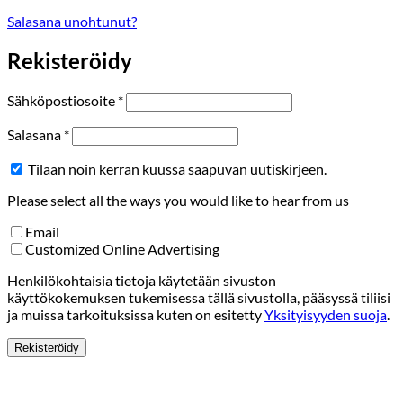
Salasana unohtunut?
Rekisteröidy
Vaaditaan
Sähköpostiosoite
*
Vaaditaan
Salasana
*
Tilaan noin kerran kuussa saapuvan uutiskirjeen.
Please select all the ways you would like to hear from us
Email
Customized Online Advertising
Henkilökohtaisia tietoja käytetään sivuston
käyttökokemuksen tukemisessa tällä sivustolla, pääsyssä tiliisi
ja muissa tarkoituksissa kuten on esitetty
Yksityisyyden suoja
.
Rekisteröidy