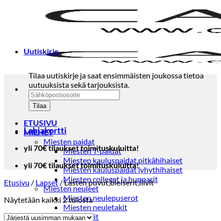
Skip
to
content
Uutiskirje
Tilaa uutiskirje ja saat ensimmäisten joukossa tietoa
uutuuksista sekä tarjouksista.
ETUSIVU
Lahjakortti
MIEHET
Miesten paidat
yli 70€ tilaukset toimituskuluitta!
Miesten T-paidat
Miesten kauluspaidat pitkähihaiset
yli 70€ tilaukset toimituskuluitta!
Miesten kauluspaidat lyhythihaiset
Miesten colleget ja hupparit
Etusivu
/
Lapset
/
Lasten puvut,bleiserit,liivit
Miesten neuleet
Miesten neulepuserot
Sorted
Näytetään kaikki 2 tulosta
Miesten neuletakit
by
Puvut ja blazerit
latest