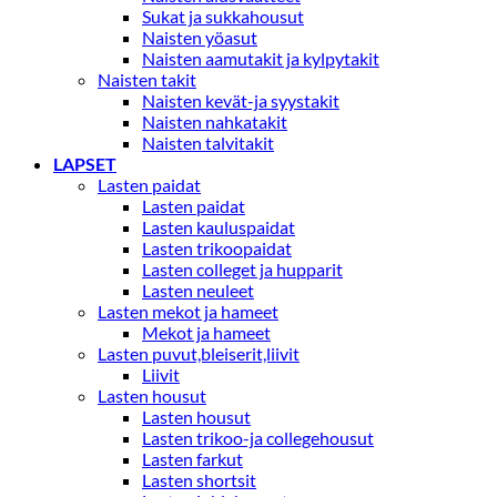
Sukat ja sukkahousut
Naisten yöasut
Naisten aamutakit ja kylpytakit
Naisten takit
Naisten kevät-ja syystakit
Naisten nahkatakit
Naisten talvitakit
LAPSET
Lasten paidat
Lasten paidat
Lasten kauluspaidat
Lasten trikoopaidat
Lasten colleget ja hupparit
Lasten neuleet
Lasten mekot ja hameet
Mekot ja hameet
Lasten puvut,bleiserit,liivit
Liivit
Lasten housut
Lasten housut
Lasten trikoo-ja collegehousut
Lasten farkut
Lasten shortsit