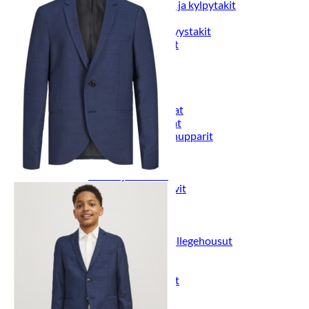
Naisten aamutakit ja kylpytakit
Naisten takit
Naisten kevät-ja syystakit
Naisten nahkatakit
Naisten talvitakit
LAPSET
Lasten paidat
Lasten paidat
Lasten kauluspaidat
Lasten trikoopaidat
Lasten colleget ja hupparit
Lasten neuleet
Lasten mekot ja hameet
Mekot ja hameet
Lasten puvut,bleiserit,liivit
Liivit
Lasten housut
Lasten housut
Lasten trikoo-ja collegehousut
Lasten farkut
Lasten shortsit
Lasten juhlahousut
Yöasut ja kylpytakit
Lasten yöpaidat