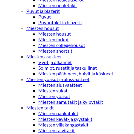
Miesten neuletakit
Puvut ja blazerit
Puvut
Puvuntakit ja blazerit
Miesten housut
Miesten housut
Miesten farkut
Miesten collegehousut
Miesten shortsit
Miesten asusteet
Vyöt ja olkaimet
Solmiot, rusetit ja taskuliinat
Miesten päähineet, huivit ja käsineet
Miesten yöasut ja alusvaatteet
Miesten alusvaatteet
Miesten sukat
Miesten yöasut
Miesten aamutakit ja kylpytakit
Miesten takit
Miesten nahkatakit
Miesten kevät-ja syystakit
Miesten villakangastakit
Miesten talvitakit