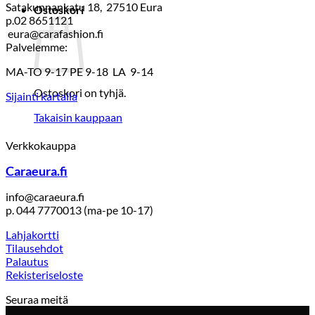
Satakunnankatu 18, 27510 Eura
Ostoskori
p.02 8651121
eura@carafashion.fi
Palvelemme:
MA-TO 9-17 PE 9-18 LA 9-14
Ostoskori on tyhjä.
Sijainti kartalla
Takaisin kauppaan
Verkkokauppa
Caraeura.fi
info@caraeura.fi
p. 044 7770013 (ma-pe 10-17)
Lahjakortti
Tilausehdot
Palautus
Rekisteriseloste
Seuraa meitä