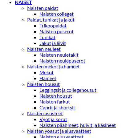
NAISET
Naisten paidat
Naisten colleget
Paidat, tunikat ja jakut
Trikoopaidat
Naisten puserot
Tunikat
Jakut ja liivit
Naisten neuleet
Naisten neuletakit
Naisten neulepuserot
Naisten mekot ja hameet
Mekot
Hameet
Naisten housut
Leggingsit ja collegehousut
Naisten housut
Naisten farkut
Caprit ja shortsit
Naisten asusteet
Vyöt ja korut
Naisten päähineet, huivit ja käsineet
Naisten yöasut ja alusvaatteet
Naisten alusvaatteet