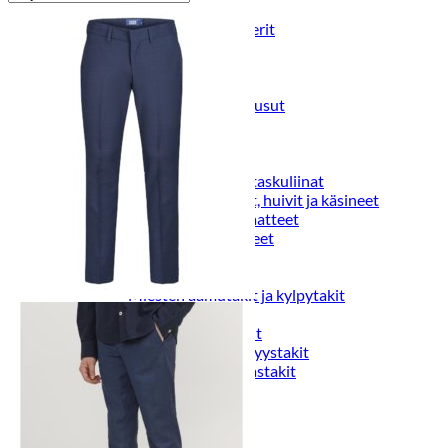
Puvut
Puvuntakit ja blazerit
Miesten housut
Miesten housut
Miesten farkut
Miesten collegehousut
Miesten shortsit
Miesten asusteet
Vyöt ja olkaimet
Solmiot, rusetit ja taskuliinat
Miesten päähineet, huivit ja käsineet
Miesten yöasut ja alusvaatteet
Miesten alusvaatteet
Miesten sukat
Miesten yöasut
Miesten aamutakit ja kylpytakit
Miesten takit
Miesten nahkatakit
Miesten kevät-ja syystakit
Miesten villakangastakit
Miesten talvitakit
NAISET
Naisten paidat
Naisten colleget