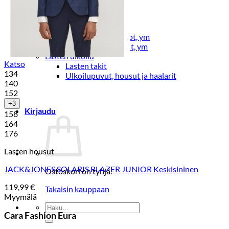
Lasten pyjamat
Kylpytakit
Lasten asusteet
Vyöt, käsineet,pipot, ym
Sukat, sukkahousut, ym
Lasten ulkoilu
Katso
Lasten takit
134
Ulkoilupuvut, housut ja haalarit
140
152
+3
Kirjaudu
158
164
176
Lasten housut
JACK&JONES SOLARIS BLAZER JUNIOR Keskisininen
Ostoskori on tyhjä.
119,99
€
Takaisin kauppaan
Myymälä
Etsi:
Cara Fashion Eura