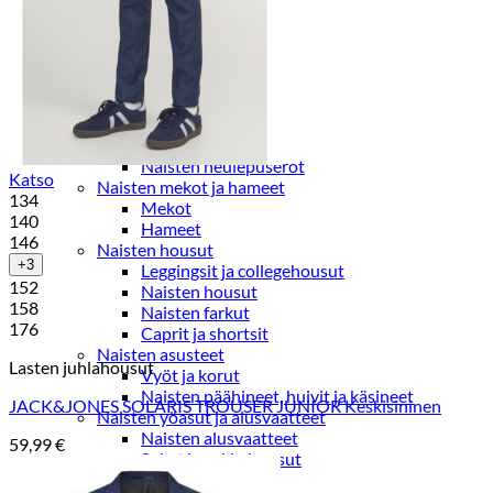
Paidat, tunikat ja jakut
Trikoopaidat
Naisten puserot
Tunikat
Jakut ja liivit
Naisten neuleet
Naisten neuletakit
Naisten neulepuserot
Katso
Naisten mekot ja hameet
134
Mekot
140
Hameet
146
Naisten housut
+3
Leggingsit ja collegehousut
152
Naisten housut
158
Naisten farkut
176
Caprit ja shortsit
Naisten asusteet
Lasten juhlahousut
Vyöt ja korut
Naisten päähineet, huivit ja käsineet
JACK&JONES SOLARIS TROUSER JUNIOR Keskisininen
Naisten yöasut ja alusvaatteet
Naisten alusvaatteet
59,99
€
Sukat ja sukkahousut
Naisten yöasut