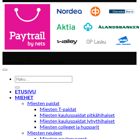
Copyright 2026 ©
Caraeura
Etsi:
ETUSIVU
MIEHET
Miesten paidat
Miesten T-paidat
Miesten kauluspaidat pitkähihaiset
Miesten kauluspaidat lyhythihaiset
Miesten colleget ja hupparit
Miesten neuleet
Miesten neulepuserot