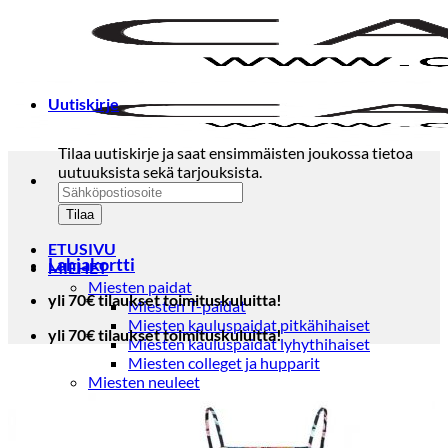
Skip
to
content
Uutiskirje
Tilaa uutiskirje ja saat ensimmäisten joukossa tietoa
uutuuksista sekä tarjouksista.
ETUSIVU
Lahjakortti
MIEHET
Miesten paidat
yli 70€ tilaukset toimituskuluitta!
Miesten T-paidat
Miesten kauluspaidat pitkähihaiset
yli 70€ tilaukset toimituskuluitta!
Miesten kauluspaidat lyhythihaiset
Miesten colleget ja hupparit
Miesten neuleet
Miesten neulepuserot
Miesten neuletakit
Puvut ja blazerit