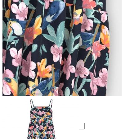
Lasten pyjamat
Kylpytakit
Lasten asusteet
Vyöt, käsineet,pipot, ym
Sukat, sukkahousut, ym
Lasten ulkoilu
Lasten takit
Ulkoilupuvut, housut ja haalarit
Kirjaudu
Ostoskori on tyhjä.
Takaisin kauppaan
Etsi: