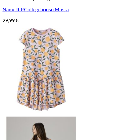
Name It P.Collegehousu Musta
29,99
€