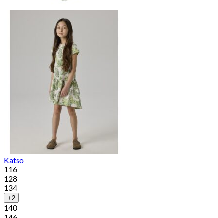
Katso
116
128
134
+2
140
146