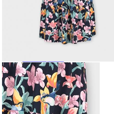
Naisten aamutakit ja kylpytakit
Naisten takit
Naisten kevät-ja syystakit
Naisten nahkatakit
Naisten talvitakit
LAPSET
Lasten paidat
Lasten paidat
Lasten kauluspaidat
Lasten trikoopaidat
Lasten colleget ja hupparit
Lasten neuleet
Lasten mekot ja hameet
Mekot ja hameet
Lasten puvut,bleiserit,liivit
Liivit
Lasten housut
Lasten housut
Lasten trikoo-ja collegehousut
Lasten farkut
Lasten shortsit
Lasten juhlahousut
Yöasut ja kylpytakit
Lasten yöpaidat