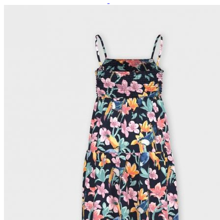
Paidat, tunikat ja jakut
Trikoopaidat
Naisten puserot
Tunikat
Jakut ja liivit
Naisten neuleet
Naisten neuletakit
Naisten neulepuserot
Naisten mekot ja hameet
Mekot
Hameet
Naisten housut
Leggingsit ja collegehousut
Naisten housut
Naisten farkut
Caprit ja shortsit
Naisten asusteet
Vyöt ja korut
Naisten päähineet, huivit ja käsineet
Naisten yöasut ja alusvaatteet
Naisten alusvaatteet
Sukat ja sukkahousut
Naisten yöasut