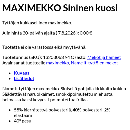
MAXIMEKKO Sininen kuosi
Tyttöjen kukkasellinen maximekko.
Alin hinta 30-päivän ajalta (
7.8.2026
):
0,00
€
Tuotetta ei ole varastossa eikä myytävänä.
Tuotetunnus (SKU):
13203063 94
Osasto:
Mekot ja hameet
Avainsanat tuotteelle
maximekko
,
Name it
,
tyttöjen mekot
Kuvaus
Lisätiedot
Name it tyttöjen maximekko. Sinisellä pohjalla kirkkaita kukkia.
Säädettävät naruolkaimet, smokkipoimutettu miehusta,
helmassa kaksi kevyesti poimutettua frillaa.
58% kierrätettyä polyesteriä, 40% polyesteri, 2%
elastaani
40° pesu