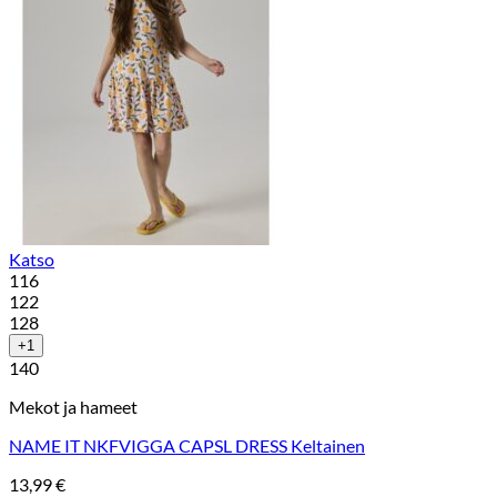
Katso
116
122
128
+1
140
Mekot ja hameet
NAME IT NKFVIGGA CAPSL DRESS Keltainen
13,99
€