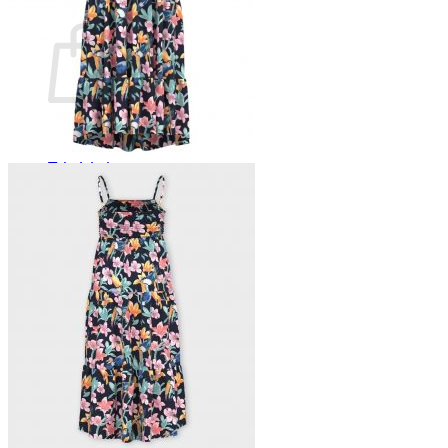
Ostoskori
Ostoskori on tyhjä.
Takaisin kauppaan