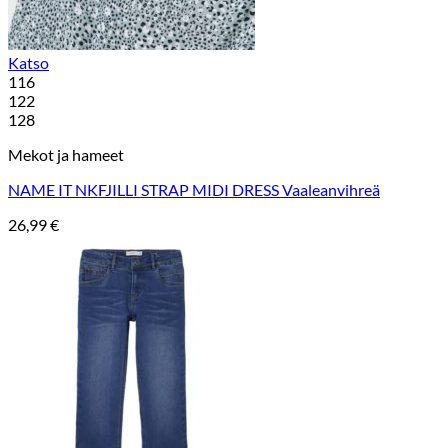
Katso
116
122
128
Mekot ja hameet
NAME IT NKFJILLI STRAP MIDI DRESS Vaaleanvihreä
26,99
€