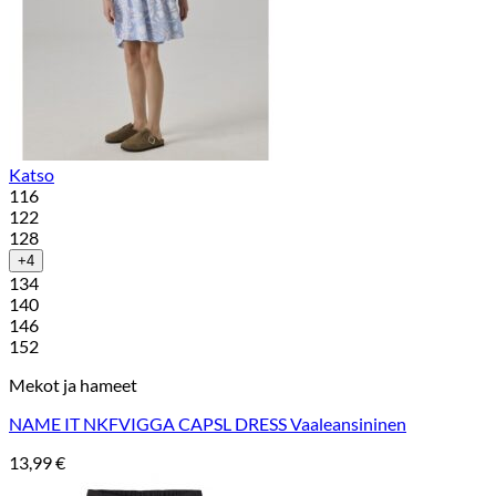
Katso
116
122
128
+4
134
140
146
152
Mekot ja hameet
NAME IT NKFVIGGA CAPSL DRESS Vaaleansininen
13,99
€