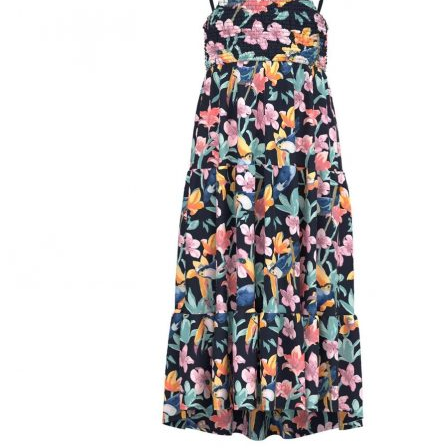
Puvut
Puvuntakit ja blazerit
Miesten housut
Miesten housut
Miesten farkut
Miesten collegehousut
Miesten shortsit
Miesten asusteet
Vyöt ja olkaimet
Solmiot, rusetit ja taskuliinat
Miesten päähineet, huivit ja käsineet
Miesten yöasut ja alusvaatteet
Miesten alusvaatteet
Miesten sukat
Miesten yöasut
Miesten aamutakit ja kylpytakit
Miesten takit
Miesten nahkatakit
Miesten kevät-ja syystakit
Miesten villakangastakit
Miesten talvitakit
NAISET
Naisten paidat
Naisten colleget