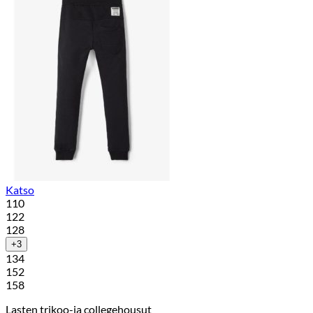
Katso
110
122
128
+3
134
152
158
Lasten trikoo-ja collegehousut