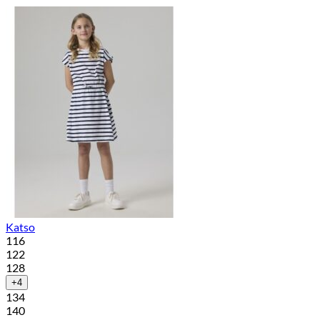
Katso
116
122
128
+4
134
140