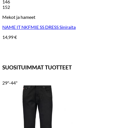
146
152
Mekot ja hameet
NAME IT NKFMIE SS DRESS Siniraita
14,99
€
SUOSITUIMMAT TUOTTEET
29"-44"