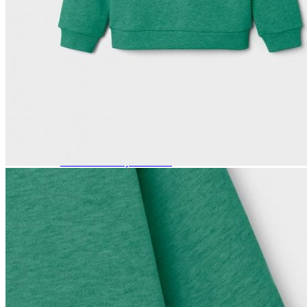
Naisten aamutakit ja kylpytakit
Naisten takit
Naisten kevät-ja syystakit
Naisten nahkatakit
Naisten talvitakit
LAPSET
Lasten paidat
Lasten paidat
Lasten kauluspaidat
Lasten trikoopaidat
Lasten colleget ja hupparit
Lasten neuleet
Lasten mekot ja hameet
Mekot ja hameet
Lasten puvut,bleiserit,liivit
Liivit
Lasten housut
Lasten housut
Lasten trikoo-ja collegehousut
Lasten farkut
Lasten shortsit
Lasten juhlahousut
Yöasut ja kylpytakit
Lasten yöpaidat