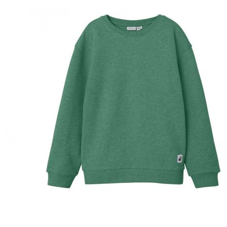
Puvut
Puvuntakit ja blazerit
Miesten housut
Miesten housut
Miesten farkut
Miesten collegehousut
Miesten shortsit
Miesten asusteet
Vyöt ja olkaimet
Solmiot, rusetit ja taskuliinat
Miesten päähineet, huivit ja käsineet
Miesten yöasut ja alusvaatteet
Miesten alusvaatteet
Miesten sukat
Miesten yöasut
Miesten aamutakit ja kylpytakit
Miesten takit
Miesten nahkatakit
Miesten kevät-ja syystakit
Miesten villakangastakit
Miesten talvitakit
NAISET
Naisten paidat
Naisten colleget