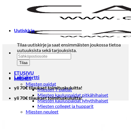
Skip
to
content
Uutiskirje
Tilaa uutiskirje ja saat ensimmäisten joukossa tietoa
uutuuksista sekä tarjouksista.
ETUSIVU
Lahjakortti
MIEHET
Miesten paidat
yli 70€ tilaukset toimituskuluitta!
Miesten T-paidat
Miesten kauluspaidat pitkähihaiset
yli 70€ tilaukset toimituskuluitta!
Miesten kauluspaidat lyhythihaiset
Miesten colleget ja hupparit
Miesten neuleet
Miesten neulepuserot
Miesten neuletakit
Puvut ja blazerit