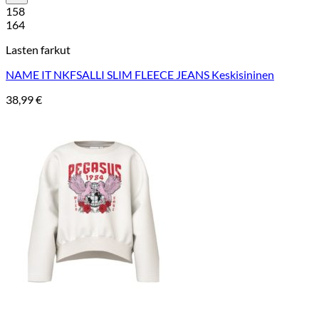
158
164
Lasten farkut
NAME IT NKFSALLI SLIM FLEECE JEANS Keskisininen
38,99
€