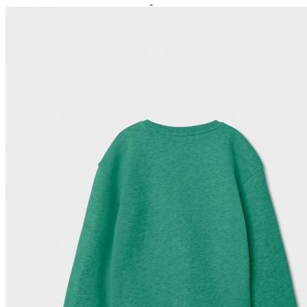
Paidat, tunikat ja jakut
Trikoopaidat
Naisten puserot
Tunikat
Jakut ja liivit
Naisten neuleet
Naisten neuletakit
Naisten neulepuserot
Naisten mekot ja hameet
Mekot
Hameet
Naisten housut
Leggingsit ja collegehousut
Naisten housut
Naisten farkut
Caprit ja shortsit
Naisten asusteet
Vyöt ja korut
Naisten päähineet, huivit ja käsineet
Naisten yöasut ja alusvaatteet
Naisten alusvaatteet
Sukat ja sukkahousut
Naisten yöasut