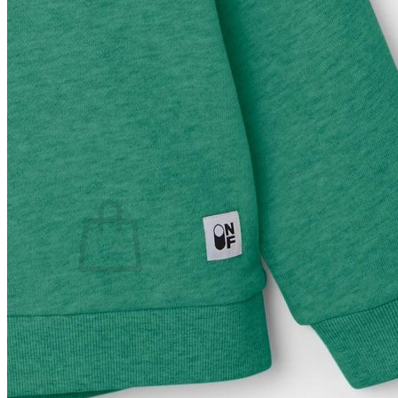
Lasten pyjamat
Kylpytakit
Lasten asusteet
Vyöt, käsineet,pipot, ym
Sukat, sukkahousut, ym
Lasten ulkoilu
Lasten takit
Ulkoilupuvut, housut ja haalarit
Kirjaudu
Ostoskori on tyhjä.
Takaisin kauppaan
Etsi: