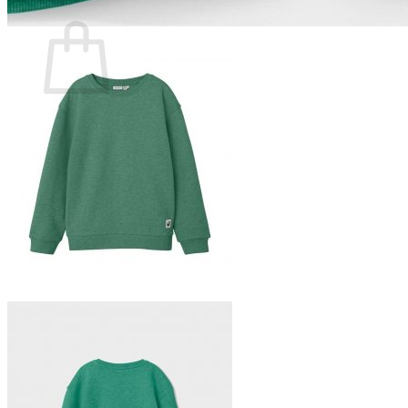
Ostoskori
Ostoskori on tyhjä.
Takaisin kauppaan