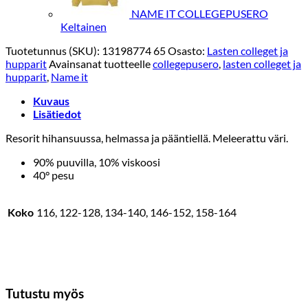
NAME IT COLLEGEPUSERO
Keltainen
Tuotetunnus (SKU):
13198774 65
Osasto:
Lasten colleget ja
hupparit
Avainsanat tuotteelle
collegepusero
,
lasten colleget ja
hupparit
,
Name it
Kuvaus
Lisätiedot
Resorit hihansuussa, helmassa ja pääntiellä. Meleerattu väri.
90% puuvilla, 10% viskoosi
40° pesu
Koko
116, 122-128, 134-140, 146-152, 158-164
Tutustu myös