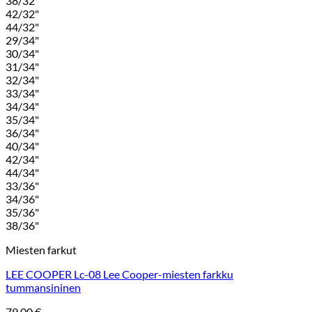
38/32"
42/32"
44/32"
29/34"
30/34"
31/34"
32/34"
33/34"
34/34"
35/34"
36/34"
40/34"
42/34"
44/34"
33/36"
34/36"
35/36"
38/36"
Miesten farkut
LEE COOPER Lc-08 Lee Cooper-miesten farkku
tummansininen
79,00
€