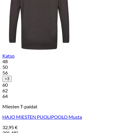
Katso
48
50
56
+3
60
62
64
Miesten T-paidat
HAJO MIESTEN PUOLIPOOLO Musta
32,95
€
30"-48"