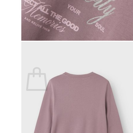
Lasten pyjamat
Kylpytakit
Lasten asusteet
Vyöt, käsineet,pipot, ym
Sukat, sukkahousut, ym
Lasten ulkoilu
Lasten takit
Ulkoilupuvut, housut ja haalarit
Kirjaudu
Ostoskori on tyhjä.
Takaisin kauppaan
Etsi: