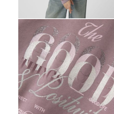
Naisten aamutakit ja kylpytakit
Naisten takit
Naisten kevät-ja syystakit
Naisten nahkatakit
Naisten talvitakit
LAPSET
Lasten paidat
Lasten paidat
Lasten kauluspaidat
Lasten trikoopaidat
Lasten colleget ja hupparit
Lasten neuleet
Lasten mekot ja hameet
Mekot ja hameet
Lasten puvut,bleiserit,liivit
Liivit
Lasten housut
Lasten housut
Lasten trikoo-ja collegehousut
Lasten farkut
Lasten shortsit
Lasten juhlahousut
Yöasut ja kylpytakit
Lasten yöpaidat