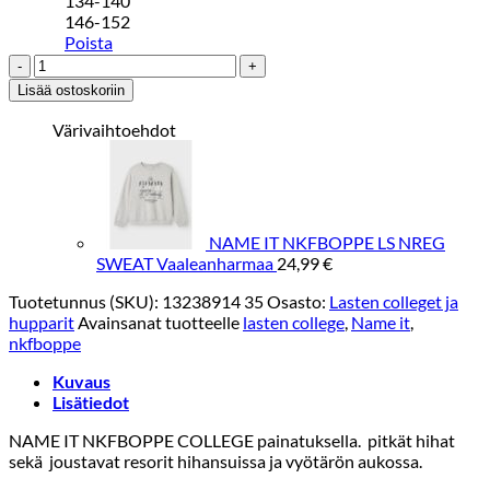
134-140
146-152
Poista
NAME
IT
Lisää ostoskoriin
NKFBOPPE
LS
Värivaihtoehdot
NREG
SWEAT
Kanerva
määrä
NAME IT NKFBOPPE LS NREG
SWEAT Vaaleanharmaa
24,99
€
Tuotetunnus (SKU):
13238914 35
Osasto:
Lasten colleget ja
hupparit
Avainsanat tuotteelle
lasten college
,
Name it
,
nkfboppe
Kuvaus
Lisätiedot
NAME IT NKFBOPPE COLLEGE painatuksella. pitkät hihat
sekä joustavat resorit hihansuissa ja vyötärön aukossa.