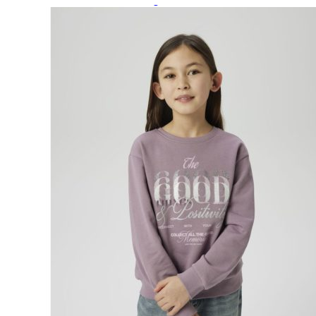
Paidat, tunikat ja jakut
Trikoopaidat
Naisten puserot
Tunikat
Jakut ja liivit
Naisten neuleet
Naisten neuletakit
Naisten neulepuserot
Naisten mekot ja hameet
Mekot
Hameet
Naisten housut
Leggingsit ja collegehousut
Naisten housut
Naisten farkut
Caprit ja shortsit
Naisten asusteet
Vyöt ja korut
Naisten päähineet, huivit ja käsineet
Naisten yöasut ja alusvaatteet
Naisten alusvaatteet
Sukat ja sukkahousut
Naisten yöasut