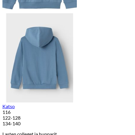
Katso
116
122-128
134-140
Lasten colleget ja hupparit