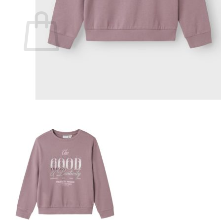
Ostoskori
Ostoskori on tyhjä.
Takaisin kauppaan