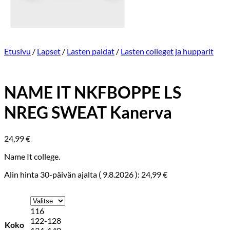
Etusivu
/
Lapset
/
Lasten paidat
/
Lasten colleget ja hupparit
NAME IT NKFBOPPE LS
NREG SWEAT Kanerva
24,99
€
Name It college.
Alin hinta 30-päivän ajalta (
9.8.2026
):
24,99
€
116
122-128
Koko