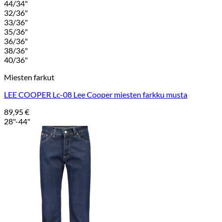
44/34"
32/36"
33/36"
35/36"
36/36"
38/36"
40/36"
Miesten farkut
LEE COOPER Lc-08 Lee Cooper miesten farkku musta
89,95
€
28"-44"