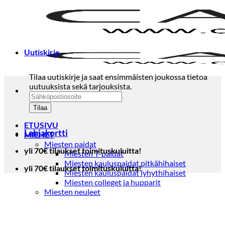
Skip
to
content
Uutiskirje
Tilaa uutiskirje ja saat ensimmäisten joukossa tietoa
uutuuksista sekä tarjouksista.
ETUSIVU
Lahjakortti
MIEHET
Miesten paidat
yli 70€ tilaukset toimituskuluitta!
Miesten T-paidat
Miesten kauluspaidat pitkähihaiset
yli 70€ tilaukset toimituskuluitta!
Miesten kauluspaidat lyhythihaiset
Miesten colleget ja hupparit
Miesten neuleet
Miesten neulepuserot
Miesten neuletakit
Puvut ja blazerit