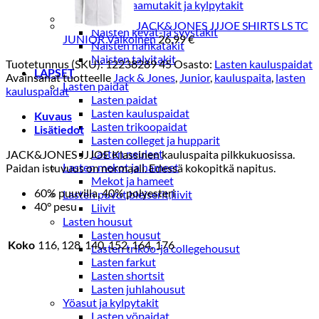
Naisten aamutakit ja kylpytakit
Naisten takit
JACK&JONES JJJOE SHIRTS LS TC
Naisten kevät-ja syystakit
JUNIOR Valkoinen
26,99
€
Naisten nahkatakit
Naisten talvitakit
Tuotetunnus (SKU):
12238289 45
Osasto:
Lasten kauluspaidat
LAPSET
Avainsanat tuotteelle
Jack & Jones
,
Junior
,
kauluspaita
,
lasten
Lasten paidat
kauluspaidat
Lasten paidat
Lasten kauluspaidat
Kuvaus
Lasten trikoopaidat
Lisätiedot
Lasten colleget ja hupparit
Lasten neuleet
JACK&JONES JJJOE Klassinen kauluspaita pilkkukuosissa.
Lasten mekot ja hameet
Paidan istuvuus on normaali. Edessä kokopitkä napitus.
Mekot ja hameet
60% puuvilla, 40% polyesteri
Lasten puvut,bleiserit,liivit
40° pesu
Liivit
Lasten housut
Lasten housut
Koko
116, 128, 140, 152, 164, 176
Lasten trikoo-ja collegehousut
Lasten farkut
Lasten shortsit
Lasten juhlahousut
Yöasut ja kylpytakit
Lasten yöpaidat