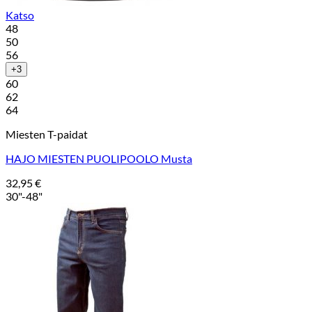
Katso
48
50
56
+3
60
62
64
Miesten T-paidat
HAJO MIESTEN PUOLIPOOLO Musta
32,95
€
30"-48"