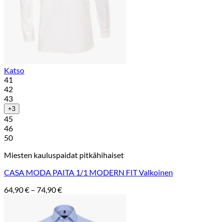
Katso
41
42
43
+3
45
46
50
Miesten kauluspaidat pitkähihaiset
CASA MODA PAITA 1/1 MODERN FIT Valkoinen
Hintaluokka:
64,90
€
–
74,90
€
64,90 €
-
74,90 €