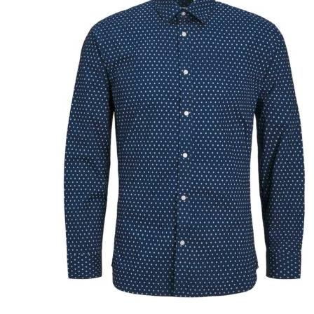
Puvut
Puvuntakit ja blazerit
Miesten housut
Miesten housut
Miesten farkut
Miesten collegehousut
Miesten shortsit
Miesten asusteet
Vyöt ja olkaimet
Solmiot, rusetit ja taskuliinat
Miesten päähineet, huivit ja käsineet
Miesten yöasut ja alusvaatteet
Miesten alusvaatteet
Miesten sukat
Miesten yöasut
Miesten aamutakit ja kylpytakit
Miesten takit
Miesten nahkatakit
Miesten kevät-ja syystakit
Miesten villakangastakit
Miesten talvitakit
NAISET
Naisten paidat
Naisten colleget