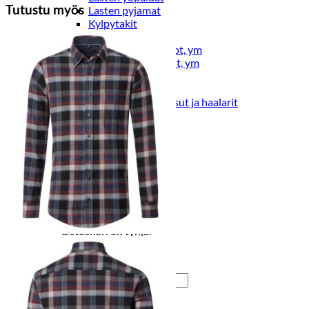
Tutustu myös
Lasten pyjamat
Kylpytakit
Lasten asusteet
Vyöt, käsineet,pipot, ym
Sukat, sukkahousut, ym
Lasten ulkoilu
Lasten takit
Ulkoilupuvut, housut ja haalarit
Kirjaudu
Ostoskori on tyhjä.
Takaisin kauppaan
Etsi: