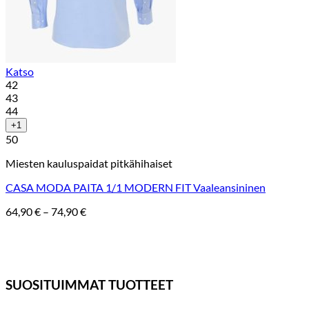
Katso
42
43
44
+1
50
Miesten kauluspaidat pitkähihaiset
CASA MODA PAITA 1/1 MODERN FIT Vaaleansininen
Hintaluokka:
64,90
€
–
74,90
€
64,90 €
-
74,90 €
SUOSITUIMMAT TUOTTEET