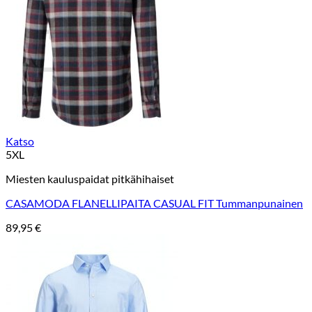
Ostoskori
Ostoskori on tyhjä.
Takaisin kauppaan
Katso
5XL
Miesten kauluspaidat pitkähihaiset
CASAMODA FLANELLIPAITA CASUAL FIT Tummanpunainen
89,95
€