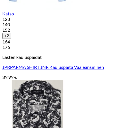
Katso
128
140
152
+2
164
176
Lasten kauluspaidat
JPRPARMA SHIRT JNR Kauluspaita Vaaleansininen
39,99
€