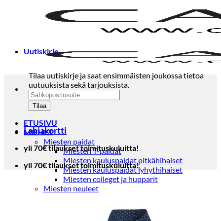
Skip
to
content
Uutiskirje
Tilaa uutiskirje ja saat ensimmäisten joukossa tietoa
uutuuksista sekä tarjouksista.
ETUSIVU
Lahjakortti
MIEHET
Miesten paidat
yli 70€ tilaukset toimituskuluitta!
Miesten T-paidat
Miesten kauluspaidat pitkähihaiset
yli 70€ tilaukset toimituskuluitta!
Miesten kauluspaidat lyhythihaiset
Miesten colleget ja hupparit
Miesten neuleet
Miesten neulepuserot
Miesten neuletakit
Puvut ja blazerit