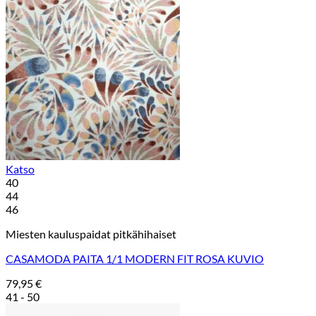
Katso
40
44
46
Miesten kauluspaidat pitkähihaiset
CASAMODA PAITA 1/1 MODERN FIT ROSA KUVIO
79,95
€
41 - 50