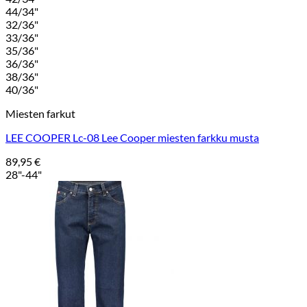
44/34"
32/36"
33/36"
35/36"
36/36"
38/36"
40/36"
Miesten farkut
LEE COOPER Lc-08 Lee Cooper miesten farkku musta
89,95
€
28"-44"