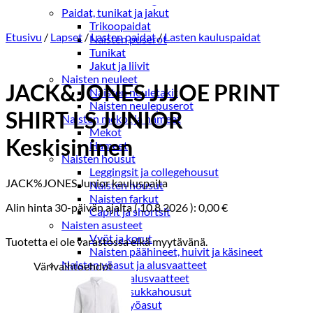
Paidat, tunikat ja jakut
Trikoopaidat
Etusivu
/
Lapset
/
Lasten paidat
/
Lasten kauluspaidat
Naisten puserot
Tunikat
Jakut ja liivit
Naisten neuleet
JACK&JONES JJJOE PRINT
Naisten neuletakit
Naisten neulepuserot
SHIRT LS JUNIOR
Naisten mekot ja hameet
Mekot
Keskisininen
Hameet
Naisten housut
Leggingsit ja collegehousut
JACK%JONES Junior kauluspaita
Naisten housut
Naisten farkut
Alin hinta 30-päivän ajalta (
10.8.2026
):
0,00
€
Caprit ja shortsit
Naisten asusteet
Vyöt ja korut
Tuotetta ei ole varastossa eikä myytävänä.
Naisten päähineet, huivit ja käsineet
Naisten yöasut ja alusvaatteet
Värivaihtoehdot
Naisten alusvaatteet
Sukat ja sukkahousut
Naisten yöasut