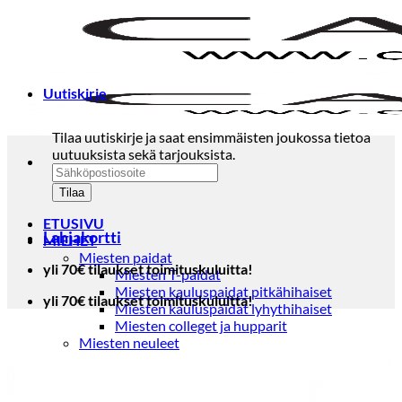
Skip
to
content
Uutiskirje
Tilaa uutiskirje ja saat ensimmäisten joukossa tietoa
uutuuksista sekä tarjouksista.
ETUSIVU
Lahjakortti
MIEHET
Miesten paidat
yli 70€ tilaukset toimituskuluitta!
Miesten T-paidat
Miesten kauluspaidat pitkähihaiset
yli 70€ tilaukset toimituskuluitta!
Miesten kauluspaidat lyhythihaiset
Miesten colleget ja hupparit
Miesten neuleet
Miesten neulepuserot
Miesten neuletakit
Puvut ja blazerit