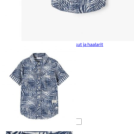
Lasten pyjamat
Kylpytakit
Lasten asusteet
Vyöt, käsineet,pipot, ym
Sukat, sukkahousut, ym
Lasten ulkoilu
Lasten takit
Ulkoilupuvut, housut ja haalarit
Kirjaudu
Ostoskori on tyhjä.
Takaisin kauppaan
Etsi: