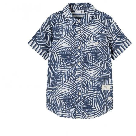
Puvut
Puvuntakit ja blazerit
Miesten housut
Miesten housut
Miesten farkut
Miesten collegehousut
Miesten shortsit
Miesten asusteet
Vyöt ja olkaimet
Solmiot, rusetit ja taskuliinat
Miesten päähineet, huivit ja käsineet
Miesten yöasut ja alusvaatteet
Miesten alusvaatteet
Miesten sukat
Miesten yöasut
Miesten aamutakit ja kylpytakit
Miesten takit
Miesten nahkatakit
Miesten kevät-ja syystakit
Miesten villakangastakit
Miesten talvitakit
NAISET
Naisten paidat
Naisten colleget