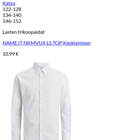
Katso
122-128
134-140
146-152
Lasten trikoopaidat
NAME IT NKMVUX LS TOP Keskisininen
10,99
€