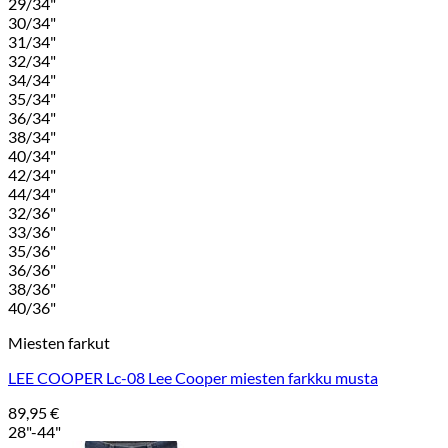
29/34"
30/34"
31/34"
32/34"
34/34"
35/34"
36/34"
38/34"
40/34"
42/34"
44/34"
32/36"
33/36"
35/36"
36/36"
38/36"
40/36"
Miesten farkut
LEE COOPER Lc-08 Lee Cooper miesten farkku musta
89,95
€
28"-44"