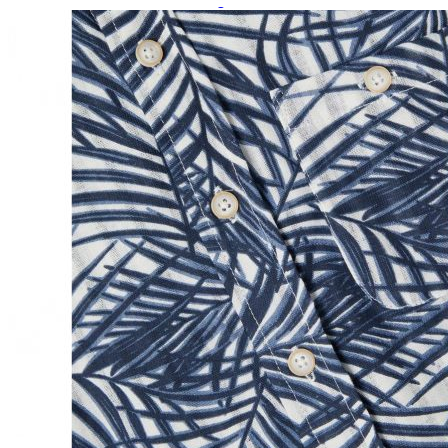
Paidat, tunikat ja jakut
Trikoopaidat
Naisten puserot
Tunikat
Jakut ja liivit
Naisten neuleet
Naisten neuletakit
Naisten neulepuserot
Naisten mekot ja hameet
Mekot
Hameet
Naisten housut
Leggingsit ja collegehousut
Naisten housut
Naisten farkut
Caprit ja shortsit
Naisten asusteet
Vyöt ja korut
Naisten päähineet, huivit ja käsineet
Naisten yöasut ja alusvaatteet
Naisten alusvaatteet
Sukat ja sukkahousut
Naisten yöasut