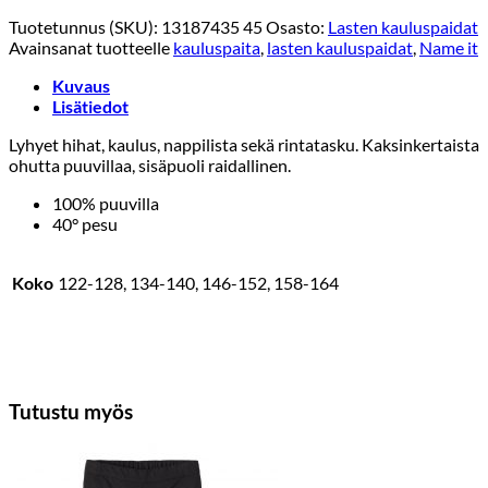
Tuotetunnus (SKU):
13187435 45
Osasto:
Lasten kauluspaidat
Avainsanat tuotteelle
kauluspaita
,
lasten kauluspaidat
,
Name it
Kuvaus
Lisätiedot
Lyhyet hihat, kaulus, nappilista sekä rintatasku. Kaksinkertaista
ohutta puuvillaa, sisäpuoli raidallinen.
100% puuvilla
40° pesu
Koko
122-128, 134-140, 146-152, 158-164
Tutustu myös