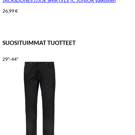
JACK&JONES JJJOE SHIRTS LS TC JUNIOR Valkoinen
26,99
€
SUOSITUIMMAT TUOTTEET
29"-44"