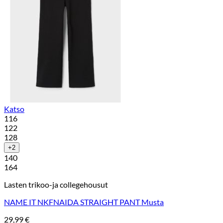
Katso
116
122
128
+2
140
164
Lasten trikoo-ja collegehousut
NAME IT NKFNAIDA STRAIGHT PANT Musta
29,99
€