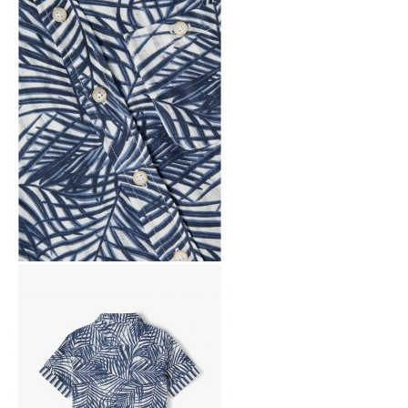
Ostoskori
Ostoskori on tyhjä.
Takaisin kauppaan