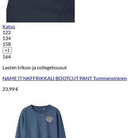
Katso
122
134
158
+1
164
Lasten trikoo-ja collegehousut
NAME IT NKFFRIKKALI BOOTCUT PANT Tummansininen
23,99
€