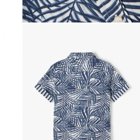
Naisten aamutakit ja kylpytakit
Naisten takit
Naisten kevät-ja syystakit
Naisten nahkatakit
Naisten talvitakit
LAPSET
Lasten paidat
Lasten paidat
Lasten kauluspaidat
Lasten trikoopaidat
Lasten colleget ja hupparit
Lasten neuleet
Lasten mekot ja hameet
Mekot ja hameet
Lasten puvut,bleiserit,liivit
Liivit
Lasten housut
Lasten housut
Lasten trikoo-ja collegehousut
Lasten farkut
Lasten shortsit
Lasten juhlahousut
Yöasut ja kylpytakit
Lasten yöpaidat