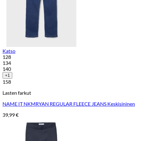
Katso
128
134
140
+1
158
Lasten farkut
NAME IT NKMRYAN REGULAR FLEECE JEANS Keskisininen
39,99
€