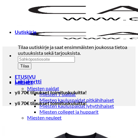
Skip
to
content
Uutiskirje
Tilaa uutiskirje ja saat ensimmäisten joukossa tietoa
uutuuksista sekä tarjouksista.
ETUSIVU
Lahjakortti
MIEHET
Miesten paidat
yli 70€ tilaukset toimituskuluitta!
Miesten T-paidat
Miesten kauluspaidat pitkähihaiset
yli 70€ tilaukset toimituskuluitta!
Miesten kauluspaidat lyhythihaiset
Miesten colleget ja hupparit
Miesten neuleet
Miesten neulepuserot
Miesten neuletakit
Puvut ja blazerit