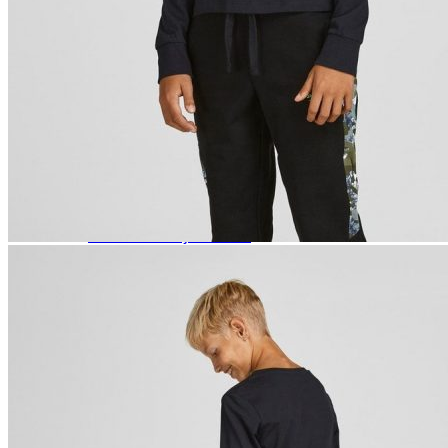
Naisten aamutakit ja kylpytakit
Naisten takit
Naisten kevät-ja syystakit
Naisten nahkatakit
Naisten talvitakit
LAPSET
Lasten paidat
Lasten paidat
Lasten kauluspaidat
Lasten trikoopaidat
Lasten colleget ja hupparit
Lasten neuleet
Lasten mekot ja hameet
Mekot ja hameet
Lasten puvut,bleiserit,liivit
Liivit
Lasten housut
Lasten housut
Lasten trikoo-ja collegehousut
Lasten farkut
Lasten shortsit
Lasten juhlahousut
Yöasut ja kylpytakit
Lasten yöpaidat