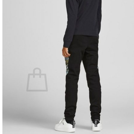
Lasten pyjamat
Kylpytakit
Lasten asusteet
Vyöt, käsineet,pipot, ym
Sukat, sukkahousut, ym
Lasten ulkoilu
Lasten takit
Ulkoilupuvut, housut ja haalarit
Kirjaudu
Ostoskori on tyhjä.
Takaisin kauppaan
Etsi: