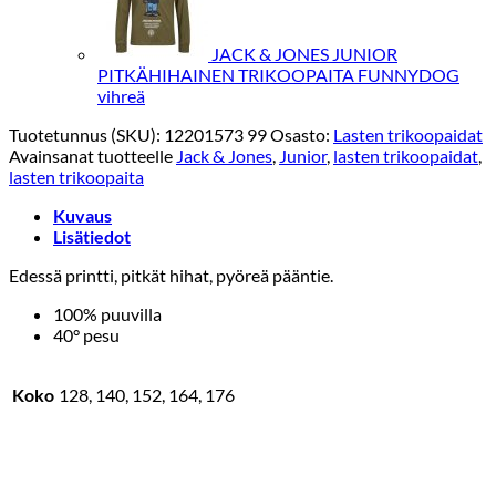
JACK & JONES JUNIOR
PITKÄHIHAINEN TRIKOOPAITA FUNNYDOG
vihreä
Tuotetunnus (SKU):
12201573 99
Osasto:
Lasten trikoopaidat
Avainsanat tuotteelle
Jack & Jones
,
Junior
,
lasten trikoopaidat
,
lasten trikoopaita
Kuvaus
Lisätiedot
Edessä printti, pitkät hihat, pyöreä pääntie.
100% puuvilla
40° pesu
Koko
128, 140, 152, 164, 176