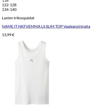
116
122-128
134-140
Lasten trikoopaidat
NAME IT NKFVEMMA LS SLIM TOP Vaaleansiniraita
13,99
€