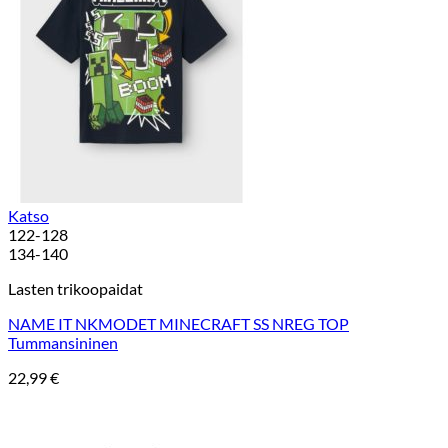
Katso
122-128
134-140
Lasten trikoopaidat
NAME IT NKMODET MINECRAFT SS NREG TOP
Tummansininen
22,99
€