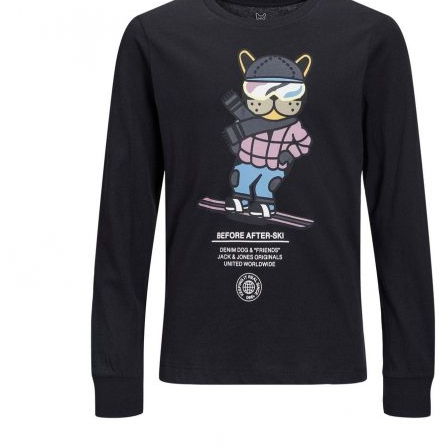
Puvut
Puvuntakit ja blazerit
Miesten housut
Miesten housut
Miesten farkut
Miesten collegehousut
Miesten shortsit
Miesten asusteet
Vyöt ja olkaimet
Solmiot, rusetit ja taskuliinat
Miesten päähineet, huivit ja käsineet
Miesten yöasut ja alusvaatteet
Miesten alusvaatteet
Miesten sukat
Miesten yöasut
Miesten aamutakit ja kylpytakit
Miesten takit
Miesten nahkatakit
Miesten kevät-ja syystakit
Miesten villakangastakit
Miesten talvitakit
NAISET
Naisten paidat
Naisten colleget