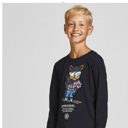
Paidat, tunikat ja jakut
Trikoopaidat
Naisten puserot
Tunikat
Jakut ja liivit
Naisten neuleet
Naisten neuletakit
Naisten neulepuserot
Naisten mekot ja hameet
Mekot
Hameet
Naisten housut
Leggingsit ja collegehousut
Naisten housut
Naisten farkut
Caprit ja shortsit
Naisten asusteet
Vyöt ja korut
Naisten päähineet, huivit ja käsineet
Naisten yöasut ja alusvaatteet
Naisten alusvaatteet
Sukat ja sukkahousut
Naisten yöasut