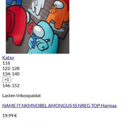
Katso
116
122-128
134-140
+1
146-152
Lasten trikoopaidat
NAME IT NKMNOBEL AMONGUS SS NREG TOP Harmaa
19,99
€