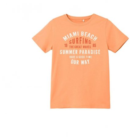
Puvut
Puvuntakit ja blazerit
Miesten housut
Miesten housut
Miesten farkut
Miesten collegehousut
Miesten shortsit
Miesten asusteet
Vyöt ja olkaimet
Solmiot, rusetit ja taskuliinat
Miesten päähineet, huivit ja käsineet
Miesten yöasut ja alusvaatteet
Miesten alusvaatteet
Miesten sukat
Miesten yöasut
Miesten aamutakit ja kylpytakit
Miesten takit
Miesten nahkatakit
Miesten kevät-ja syystakit
Miesten villakangastakit
Miesten talvitakit
NAISET
Naisten paidat
Naisten colleget