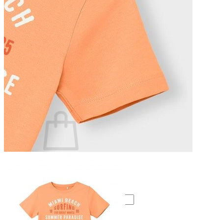
Lasten pyjamat
Kylpytakit
Lasten asusteet
Vyöt, käsineet,pipot, ym
Sukat, sukkahousut, ym
Lasten ulkoilu
Lasten takit
Ulkoilupuvut, housut ja haalarit
Kirjaudu
Ostoskori on tyhjä.
Takaisin kauppaan
Etsi: