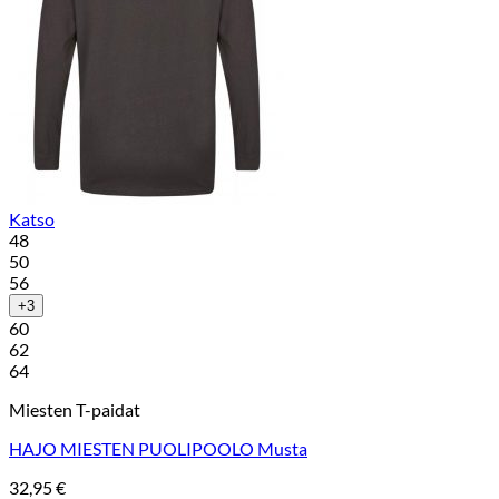
Katso
48
50
56
+3
60
62
64
Miesten T-paidat
HAJO MIESTEN PUOLIPOOLO Musta
32,95
€