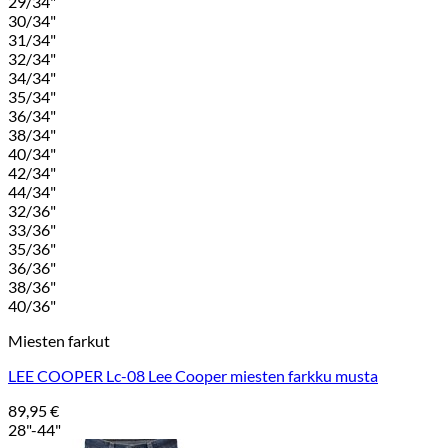
29/34"
30/34"
31/34"
32/34"
34/34"
35/34"
36/34"
38/34"
40/34"
42/34"
44/34"
32/36"
33/36"
35/36"
36/36"
38/36"
40/36"
Miesten farkut
LEE COOPER Lc-08 Lee Cooper miesten farkku musta
89,95
€
28"-44"