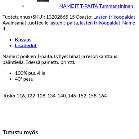
NAME IT T-PAITA Tummansininen
Tuotetunnus (SKU):
13202865 15
Osasto:
Lasten trikoopaidat
Avainsanat tuotteelle
lasten t-paita
,
lasten trikoopaidat
,
Name
it
Kuvaus
Lisätiedot
Name it poikien T-paita. Lyhyet hihat ja resorikanttaus
pääntiellä. Edessä painettu printti.
100% puuvilla
40° pesu
Koko
116, 122-128, 134-140, 146-152, 158-164
Tutustu myös