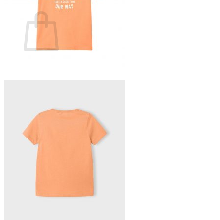
Ostoskori
Ostoskori on tyhjä.
Takaisin kauppaan