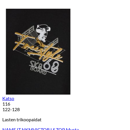
Katso
116
122-128
Lasten trikoopaidat
NAME IT NKMVICTOR LS TOP Musta