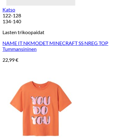
Katso
122-128
134-140
Lasten trikoopaidat
NAME IT NKMODET MINECRAFT SS NREG TOP
Tummansininen
22,99
€