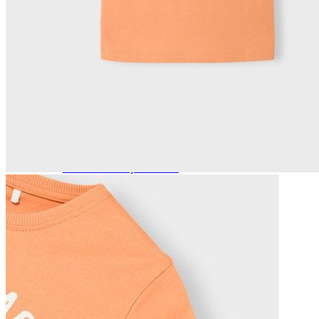
Naisten aamutakit ja kylpytakit
Naisten takit
Naisten kevät-ja syystakit
Naisten nahkatakit
Naisten talvitakit
LAPSET
Lasten paidat
Lasten paidat
Lasten kauluspaidat
Lasten trikoopaidat
Lasten colleget ja hupparit
Lasten neuleet
Lasten mekot ja hameet
Mekot ja hameet
Lasten puvut,bleiserit,liivit
Liivit
Lasten housut
Lasten housut
Lasten trikoo-ja collegehousut
Lasten farkut
Lasten shortsit
Lasten juhlahousut
Yöasut ja kylpytakit
Lasten yöpaidat