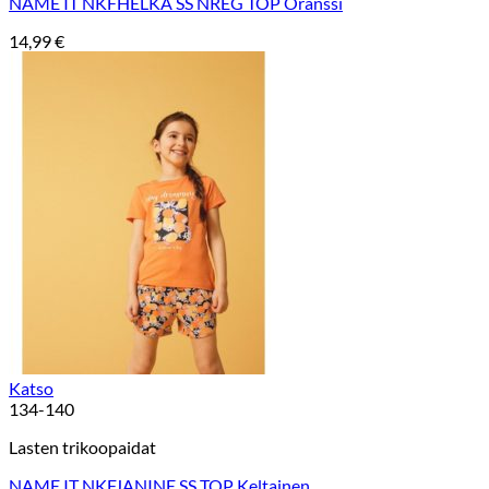
NAME IT NKFHELKA SS NREG TOP Oranssi
14,99
€
Katso
134-140
Lasten trikoopaidat
NAME IT NKFJANINE SS TOP Keltainen