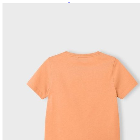
Paidat, tunikat ja jakut
Trikoopaidat
Naisten puserot
Tunikat
Jakut ja liivit
Naisten neuleet
Naisten neuletakit
Naisten neulepuserot
Naisten mekot ja hameet
Mekot
Hameet
Naisten housut
Leggingsit ja collegehousut
Naisten housut
Naisten farkut
Caprit ja shortsit
Naisten asusteet
Vyöt ja korut
Naisten päähineet, huivit ja käsineet
Naisten yöasut ja alusvaatteet
Naisten alusvaatteet
Sukat ja sukkahousut
Naisten yöasut