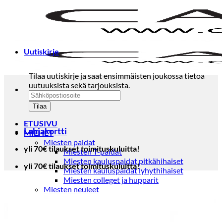
Skip
to
content
Uutiskirje
Tilaa uutiskirje ja saat ensimmäisten joukossa tietoa
uutuuksista sekä tarjouksista.
ETUSIVU
Lahjakortti
MIEHET
Miesten paidat
yli 70€ tilaukset toimituskuluitta!
Miesten T-paidat
Miesten kauluspaidat pitkähihaiset
yli 70€ tilaukset toimituskuluitta!
Miesten kauluspaidat lyhythihaiset
Miesten colleget ja hupparit
Miesten neuleet
Miesten neulepuserot
Miesten neuletakit
Puvut ja blazerit