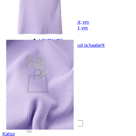
Lasten pyjamat
Kylpytakit
Lasten asusteet
Vyöt, käsineet,pipot, ym
Sukat, sukkahousut, ym
Lasten ulkoilu
Lasten takit
Ulkoilupuvut, housut ja haalarit
Kirjaudu
Ostoskori on tyhjä.
Takaisin kauppaan
Etsi:
Katso