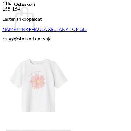
116
Ostoskori
158-164
Lasten trikoopaidat
NAME IT NKFHAULA XSL TANK TOP Lila
Ostoskori on tyhjä.
12,99
€
Takaisin kauppaan