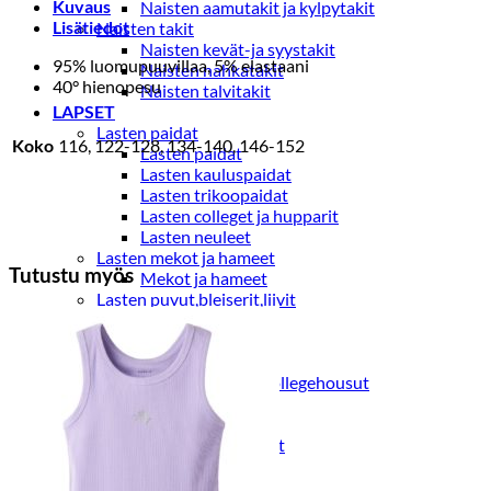
Kuvaus
Naisten aamutakit ja kylpytakit
Lisätiedot
Naisten takit
Naisten kevät-ja syystakit
95% luomupuuvillaa, 5% elastaani
Naisten nahkatakit
40° hienopesu
Naisten talvitakit
LAPSET
Lasten paidat
Koko
116, 122-128, 134-140, 146-152
Lasten paidat
Lasten kauluspaidat
Lasten trikoopaidat
Lasten colleget ja hupparit
Lasten neuleet
Lasten mekot ja hameet
Tutustu myös
Mekot ja hameet
Lasten puvut,bleiserit,liivit
Liivit
Lasten housut
Lasten housut
Lasten trikoo-ja collegehousut
Lasten farkut
Lasten shortsit
Lasten juhlahousut
Yöasut ja kylpytakit
Lasten yöpaidat