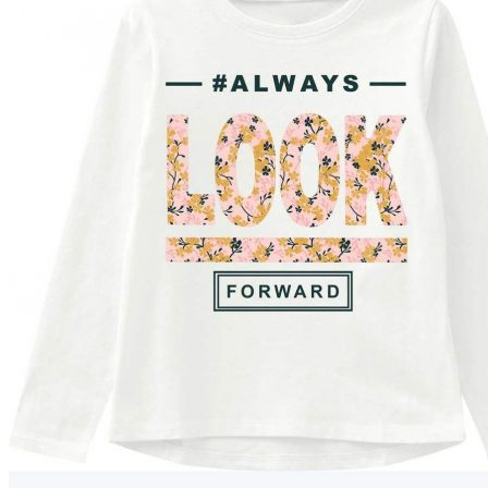
Puvut
Puvuntakit ja blazerit
Miesten housut
Miesten housut
Miesten farkut
Miesten collegehousut
Miesten shortsit
Miesten asusteet
Vyöt ja olkaimet
Solmiot, rusetit ja taskuliinat
Miesten päähineet, huivit ja käsineet
Miesten yöasut ja alusvaatteet
Miesten alusvaatteet
Miesten sukat
Miesten yöasut
Miesten aamutakit ja kylpytakit
Miesten takit
Miesten nahkatakit
Miesten kevät-ja syystakit
Miesten villakangastakit
Miesten talvitakit
NAISET
Naisten paidat
Naisten colleget