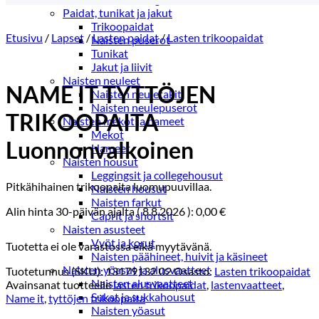
Paidat, tunikat ja jakut
Trikoopaidat
Etusivu
/
Lapset
/
Lasten paidat
/
Lasten trikoopaidat
Naisten puserot
Tunikat
Jakut ja liivit
Naisten neuleet
NAME IT TYTTÖJEN
Naisten neuletakit
Naisten neulepuserot
TRIKOOPAITA
Naisten mekot ja hameet
Mekot
Luonnonvalkoinen
Hameet
Naisten housut
Leggingsit ja collegehousut
Pitkähihainen trikoopaita luomupuuvillaa.
Naisten housut
Naisten farkut
Alin hinta 30-päivän ajalta (
8.8.2026
):
0,00
€
Caprit ja shortsit
Naisten asusteet
Vyöt ja korut
Tuotetta ei ole varastossa eikä myytävänä.
Naisten päähineet, huivit ja käsineet
Naisten yöasut ja alusvaatteet
Tuotetunnus (SKU):
13179132 02
Osasto:
Lasten trikoopaidat
Naisten alusvaatteet
Avainsanat tuotteelle
lasten trikoopaidat
,
lastenvaatteet
,
Sukat ja sukkahousut
Name it
,
tyttöjen trikoopaita
Naisten yöasut