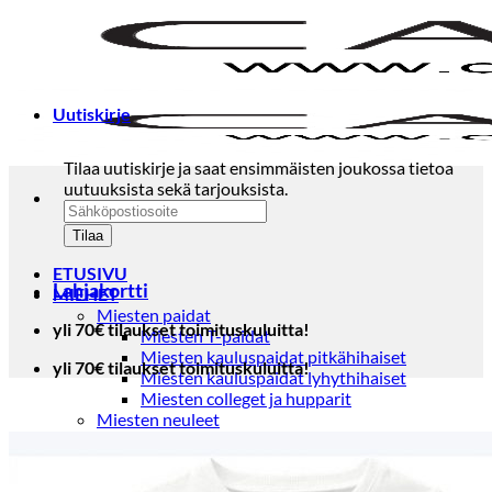
Skip
to
content
Uutiskirje
Tilaa uutiskirje ja saat ensimmäisten joukossa tietoa
uutuuksista sekä tarjouksista.
ETUSIVU
Lahjakortti
MIEHET
Miesten paidat
yli 70€ tilaukset toimituskuluitta!
Miesten T-paidat
Miesten kauluspaidat pitkähihaiset
yli 70€ tilaukset toimituskuluitta!
Miesten kauluspaidat lyhythihaiset
Miesten colleget ja hupparit
Miesten neuleet
Miesten neulepuserot
Miesten neuletakit
Puvut ja blazerit