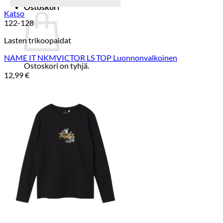
Ostoskori
Katso
122-128
Lasten trikoopaidat
NAME IT NKMVICTOR LS TOP Luonnonvalkoinen
Ostoskori on tyhjä.
12,99
€
Takaisin kauppaan