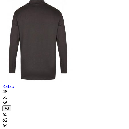
Katso
48
50
56
+3
60
62
64