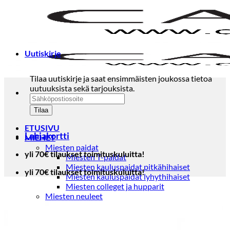
Skip
to
content
Uutiskirje
Tilaa uutiskirje ja saat ensimmäisten joukossa tietoa
uutuuksista sekä tarjouksista.
ETUSIVU
Lahjakortti
MIEHET
Miesten paidat
yli 70€ tilaukset toimituskuluitta!
Miesten T-paidat
Miesten kauluspaidat pitkähihaiset
yli 70€ tilaukset toimituskuluitta!
Miesten kauluspaidat lyhythihaiset
Miesten colleget ja hupparit
Miesten neuleet
Miesten neulepuserot
Miesten neuletakit
Puvut ja blazerit