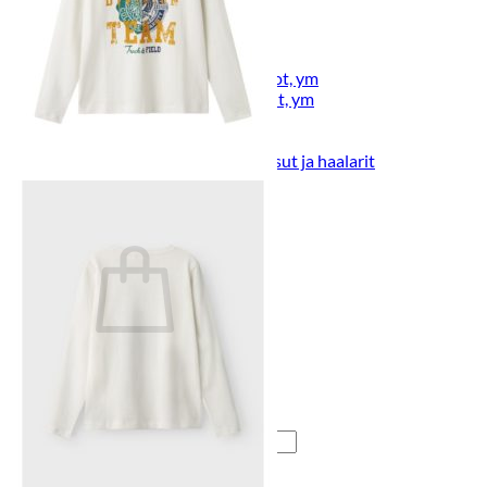
Lasten pyjamat
Kylpytakit
Lasten asusteet
Vyöt, käsineet,pipot, ym
Sukat, sukkahousut, ym
Lasten ulkoilu
Lasten takit
Ulkoilupuvut, housut ja haalarit
Kirjaudu
Ostoskori on tyhjä.
Takaisin kauppaan
Etsi: