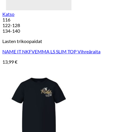
Katso
116
122-128
134-140
Lasten trikoopaidat
NAME IT NKFVEMMA LS SLIM TOP Vihreäraita
13,99
€