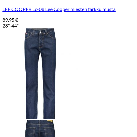
LEE COOPER Lc-08 Lee Cooper miesten farkku musta
89,95
€
28"-44"