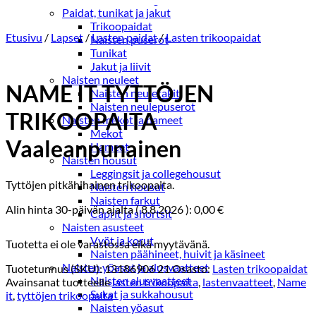
Paidat, tunikat ja jakut
Trikoopaidat
Etusivu
/
Lapset
/
Lasten paidat
/
Lasten trikoopaidat
Naisten puserot
Tunikat
Jakut ja liivit
Naisten neuleet
NAME IT TYTTÖJEN
Naisten neuletakit
Naisten neulepuserot
TRIKOOPAITA
Naisten mekot ja hameet
Mekot
Vaaleanpunainen
Hameet
Naisten housut
Leggingsit ja collegehousut
Tyttöjen pitkähihainen trikoopaita.
Naisten housut
Naisten farkut
Alin hinta 30-päivän ajalta (
8.8.2026
):
0,00
€
Caprit ja shortsit
Naisten asusteet
Vyöt ja korut
Tuotetta ei ole varastossa eikä myytävänä.
Naisten päähineet, huivit ja käsineet
Naisten yöasut ja alusvaatteet
Tuotetunnus (SKU):
13186906 21
Osasto:
Lasten trikoopaidat
Naisten alusvaatteet
Avainsanat tuotteelle
lasten trikoopaita
,
lastenvaatteet
,
Name
Sukat ja sukkahousut
it
,
tyttöjen trikoopaita
Naisten yöasut