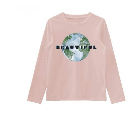
Puvut
Puvuntakit ja blazerit
Miesten housut
Miesten housut
Miesten farkut
Miesten collegehousut
Miesten shortsit
Miesten asusteet
Vyöt ja olkaimet
Solmiot, rusetit ja taskuliinat
Miesten päähineet, huivit ja käsineet
Miesten yöasut ja alusvaatteet
Miesten alusvaatteet
Miesten sukat
Miesten yöasut
Miesten aamutakit ja kylpytakit
Miesten takit
Miesten nahkatakit
Miesten kevät-ja syystakit
Miesten villakangastakit
Miesten talvitakit
NAISET
Naisten paidat
Naisten colleget