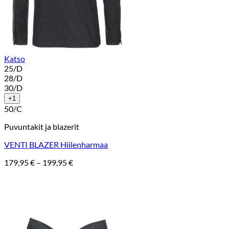
Katso
25/D
28/D
30/D
+1
50/C
Puvuntakit ja blazerit
VENTI BLAZER Hiilenharmaa
Hintaluokka:
179,95
€
–
199,95
€
179,95 €
-
199,95 €