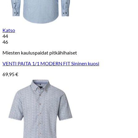
Katso
44
46
Miesten kauluspaidat pitkähihaiset
VENTI PAITA 1/1 MODERN FIT Sininen kuosi
69,95
€