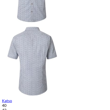
Katso
40
42