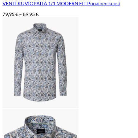
VENTI KUVIOPAITA 1/1 MODERN FIT Punainen kuosi
Hintaluokka:
79,95
€
–
89,95
€
79,95 €
-
89,95 €