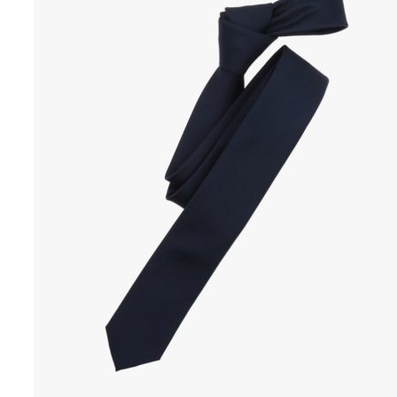
Puvut
Puvuntakit ja blazerit
Miesten housut
Miesten housut
Miesten farkut
Miesten collegehousut
Miesten shortsit
Miesten asusteet
Vyöt ja olkaimet
Solmiot, rusetit ja taskuliinat
Miesten päähineet, huivit ja käsineet
Miesten yöasut ja alusvaatteet
Miesten alusvaatteet
Miesten sukat
Miesten yöasut
Miesten aamutakit ja kylpytakit
Miesten takit
Miesten nahkatakit
Miesten kevät-ja syystakit
Miesten villakangastakit
Miesten talvitakit
NAISET
Naisten paidat
Naisten colleget