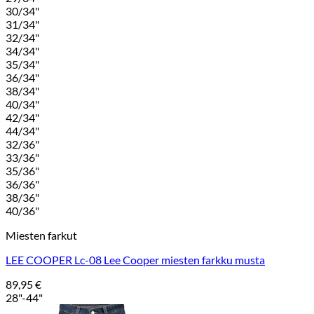
30/34"
31/34"
32/34"
34/34"
35/34"
36/34"
38/34"
40/34"
42/34"
44/34"
32/36"
33/36"
35/36"
36/36"
38/36"
40/36"
Miesten farkut
LEE COOPER Lc-08 Lee Cooper miesten farkku musta
89,95
€
28"-44"