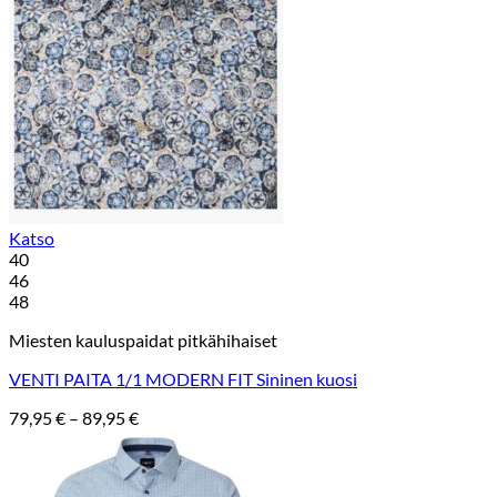
Katso
40
46
48
Miesten kauluspaidat pitkähihaiset
VENTI PAITA 1/1 MODERN FIT Sininen kuosi
Hintaluokka:
79,95
€
–
89,95
€
79,95 €
-
89,95 €