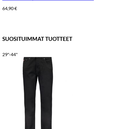
64,90
€
SUOSITUIMMAT TUOTTEET
29"-44"