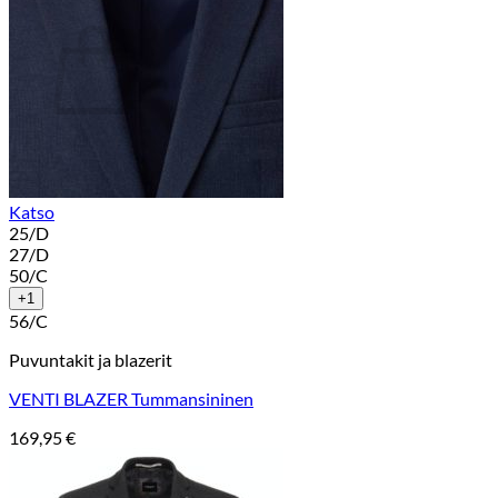
Ostoskori
Ostoskori on tyhjä.
Takaisin kauppaan
Katso
25/D
27/D
50/C
+1
56/C
Puvuntakit ja blazerit
VENTI BLAZER Tummansininen
169,95
€