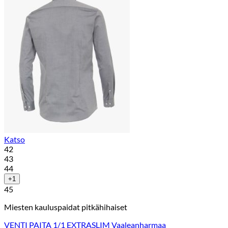
Katso
42
43
44
+1
45
Miesten kauluspaidat pitkähihaiset
VENTI PAITA 1/1 EXTRASLIM Vaaleanharmaa