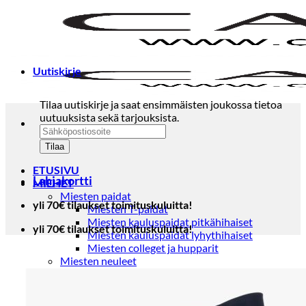
Skip
to
content
Uutiskirje
Tilaa uutiskirje ja saat ensimmäisten joukossa tietoa
uutuuksista sekä tarjouksista.
ETUSIVU
Lahjakortti
MIEHET
Miesten paidat
yli 70€ tilaukset toimituskuluitta!
Miesten T-paidat
Miesten kauluspaidat pitkähihaiset
yli 70€ tilaukset toimituskuluitta!
Miesten kauluspaidat lyhythihaiset
Miesten colleget ja hupparit
Miesten neuleet
Miesten neulepuserot
Miesten neuletakit
Puvut ja blazerit