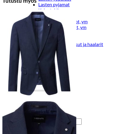
Tutustu myös
Lasten pyjamat
Kylpytakit
Lasten asusteet
Vyöt, käsineet,pipot, ym
Sukat, sukkahousut, ym
Lasten ulkoilu
Lasten takit
Ulkoilupuvut, housut ja haalarit
Kirjaudu
Ostoskori on tyhjä.
Takaisin kauppaan
Etsi: