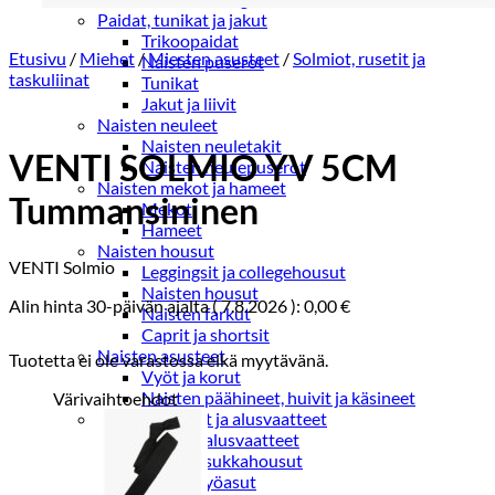
Paidat, tunikat ja jakut
Trikoopaidat
Etusivu
/
Miehet
/
Miesten asusteet
/
Solmiot, rusetit ja
Naisten puserot
taskuliinat
Tunikat
Jakut ja liivit
Naisten neuleet
Naisten neuletakit
VENTI SOLMIO YV 5CM
Naisten neulepuserot
Naisten mekot ja hameet
Tummansininen
Mekot
Hameet
Naisten housut
VENTI Solmio
Leggingsit ja collegehousut
Naisten housut
Alin hinta 30-päivän ajalta (
7.8.2026
):
0,00
€
Naisten farkut
Caprit ja shortsit
Naisten asusteet
Tuotetta ei ole varastossa eikä myytävänä.
Vyöt ja korut
Naisten päähineet, huivit ja käsineet
Värivaihtoehdot
Naisten yöasut ja alusvaatteet
Naisten alusvaatteet
Sukat ja sukkahousut
Naisten yöasut