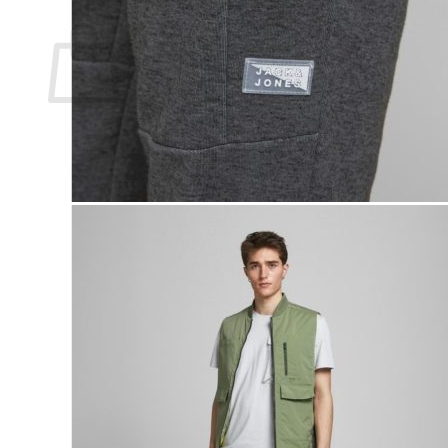
Ostoskori
Ostoskori on tyhjä.
Takaisin kauppaan