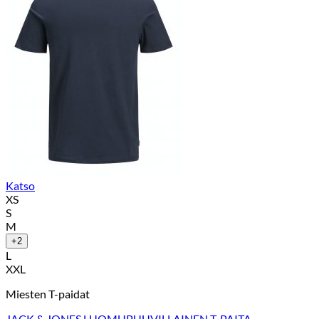
Katso
XS
S
M
+2
L
XXL
Miesten T-paidat
JACK & JONES LUOMUPUUVILLAINEN T-PAITA