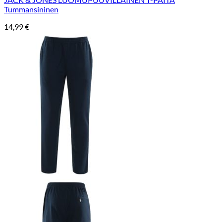
Tummansininen
14,99
€