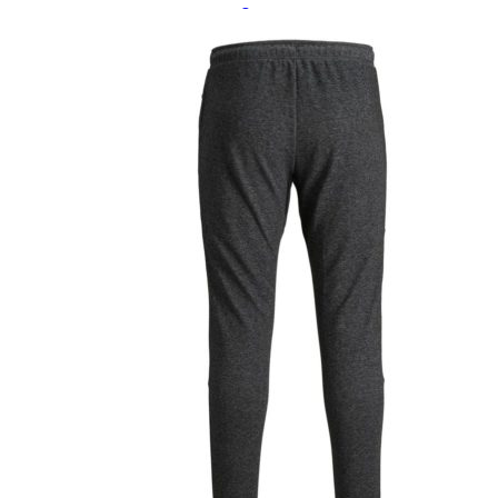
Paidat, tunikat ja jakut
Trikoopaidat
Naisten puserot
Tunikat
Jakut ja liivit
Naisten neuleet
Naisten neuletakit
Naisten neulepuserot
Naisten mekot ja hameet
Mekot
Hameet
Naisten housut
Leggingsit ja collegehousut
Naisten housut
Naisten farkut
Caprit ja shortsit
Naisten asusteet
Vyöt ja korut
Naisten päähineet, huivit ja käsineet
Naisten yöasut ja alusvaatteet
Naisten alusvaatteet
Sukat ja sukkahousut
Naisten yöasut