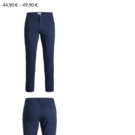
Hintaluokka:
44,90
€
–
49,90
€
44,90 €
-
49,90 €