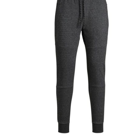
Puvut
Puvuntakit ja blazerit
Miesten housut
Miesten housut
Miesten farkut
Miesten collegehousut
Miesten shortsit
Miesten asusteet
Vyöt ja olkaimet
Solmiot, rusetit ja taskuliinat
Miesten päähineet, huivit ja käsineet
Miesten yöasut ja alusvaatteet
Miesten alusvaatteet
Miesten sukat
Miesten yöasut
Miesten aamutakit ja kylpytakit
Miesten takit
Miesten nahkatakit
Miesten kevät-ja syystakit
Miesten villakangastakit
Miesten talvitakit
NAISET
Naisten paidat
Naisten colleget