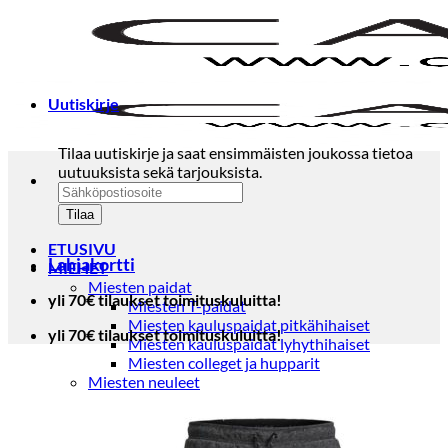
Skip
to
content
Uutiskirje
Tilaa uutiskirje ja saat ensimmäisten joukossa tietoa
uutuuksista sekä tarjouksista.
ETUSIVU
Lahjakortti
MIEHET
Miesten paidat
yli 70€ tilaukset toimituskuluitta!
Miesten T-paidat
Miesten kauluspaidat pitkähihaiset
yli 70€ tilaukset toimituskuluitta!
Miesten kauluspaidat lyhythihaiset
Miesten colleget ja hupparit
Miesten neuleet
Miesten neulepuserot
Miesten neuletakit
Puvut ja blazerit