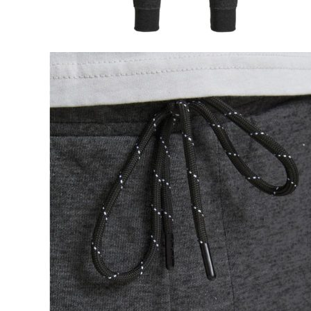
Naisten aamutakit ja kylpytakit
Naisten takit
Naisten kevät-ja syystakit
Naisten nahkatakit
Naisten talvitakit
LAPSET
Lasten paidat
Lasten paidat
Lasten kauluspaidat
Lasten trikoopaidat
Lasten colleget ja hupparit
Lasten neuleet
Lasten mekot ja hameet
Mekot ja hameet
Lasten puvut,bleiserit,liivit
Liivit
Lasten housut
Lasten housut
Lasten trikoo-ja collegehousut
Lasten farkut
Lasten shortsit
Lasten juhlahousut
Yöasut ja kylpytakit
Lasten yöpaidat