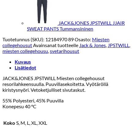
JACK&JONES JPSTWILL JJAIR
SWEAT PANTS Tummansininen
Tuotetunnus (SKU):
12184970 89
Osasto:
Miesten
collegehousut
Avainsanat tuotteelle
Jack & Jones
,
JPSTWILL
,
miesten collegehousu
,
svetarihousut
Kuvaus
Lisätiedot
JACK&JONES JPSTWILL Miesten collegehousut
resorilahkeensuulla. Puuvillasekoitetta. Vyötäröllä
kiristysnyöri. Vetoketjulliset sivutaskut.
55% Polyesteri, 45% Puuvilla
Konepesu 40 °C
Koko
S, M, L, XL, XXL