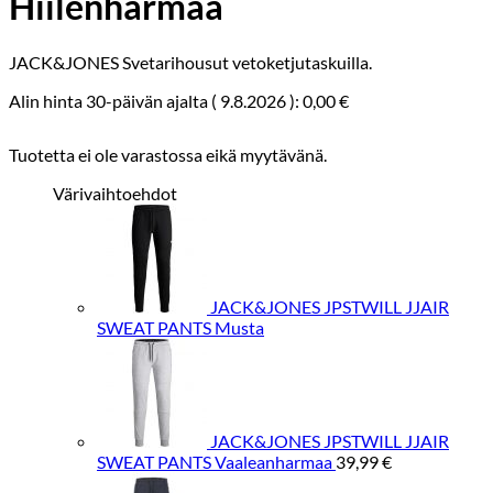
Hiilenharmaa
JACK&JONES Svetarihousut vetoketjutaskuilla.
Alin hinta 30-päivän ajalta (
9.8.2026
):
0,00
€
Tuotetta ei ole varastossa eikä myytävänä.
Värivaihtoehdot
JACK&JONES JPSTWILL JJAIR
SWEAT PANTS Musta
JACK&JONES JPSTWILL JJAIR
SWEAT PANTS Vaaleanharmaa
39,99
€