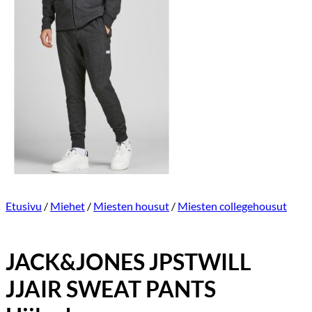
Etusivu
/
Miehet
/
Miesten housut
/
Miesten collegehousut
JACK&JONES JPSTWILL
JJAIR SWEAT PANTS