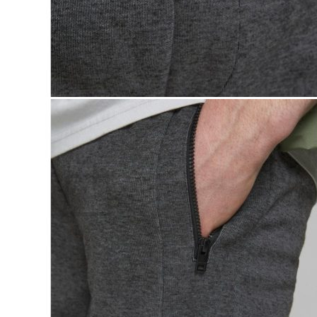
Lasten pyjamat
Kylpytakit
Lasten asusteet
Vyöt, käsineet,pipot, ym
Sukat, sukkahousut, ym
Lasten ulkoilu
Lasten takit
Ulkoilupuvut, housut ja haalarit
Kirjaudu
Ostoskori on tyhjä.
Takaisin kauppaan
Etsi: