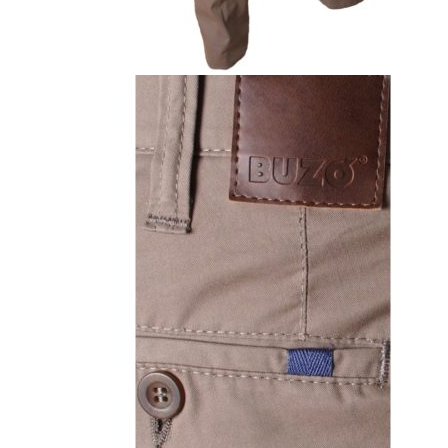
Naisten aamutakit ja kylpytakit
Naisten takit
Naisten kevät-ja syystakit
Naisten nahkatakit
Naisten talvitakit
LAPSET
Lasten paidat
Lasten paidat
Lasten kauluspaidat
Lasten trikoopaidat
Lasten colleget ja hupparit
Lasten neuleet
Lasten mekot ja hameet
Mekot ja hameet
Lasten puvut,bleiserit,liivit
Liivit
Lasten housut
Lasten housut
Lasten trikoo-ja collegehousut
Lasten farkut
Lasten shortsit
Lasten juhlahousut
Yöasut ja kylpytakit
Lasten yöpaidat