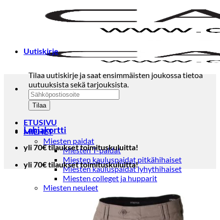
Skip
to
content
Uutiskirje
Tilaa uutiskirje ja saat ensimmäisten joukossa tietoa
uutuuksista sekä tarjouksista.
ETUSIVU
Lahjakortti
MIEHET
Miesten paidat
yli 70€ tilaukset toimituskuluitta!
Miesten T-paidat
Miesten kauluspaidat pitkähihaiset
yli 70€ tilaukset toimituskuluitta!
Miesten kauluspaidat lyhythihaiset
Miesten colleget ja hupparit
Miesten neuleet
Miesten neulepuserot
Miesten neuletakit
Puvut ja blazerit