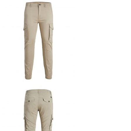
oli:
on:
99,95 €.
79,96 €.