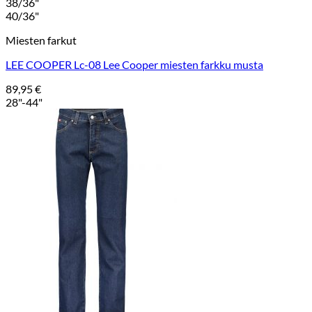
38/36"
40/36"
Miesten farkut
LEE COOPER Lc-08 Lee Cooper miesten farkku musta
89,95
€
28"-44"