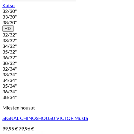
Katso
32/30"
33/30"
38/30"
+12
32/32"
33/32"
34/32"
35/32"
36/32"
38/32"
32/34"
33/34"
34/34"
35/34"
36/34"
38/34"
Miesten housut
SIGNAL CHINOSHOUSU VICTOR Musta
Alkuperäinen
Nykyinen
99,95
€
79,96
€
hinta
hinta