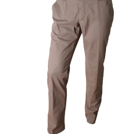
Puvut
Puvuntakit ja blazerit
Miesten housut
Miesten housut
Miesten farkut
Miesten collegehousut
Miesten shortsit
Miesten asusteet
Vyöt ja olkaimet
Solmiot, rusetit ja taskuliinat
Miesten päähineet, huivit ja käsineet
Miesten yöasut ja alusvaatteet
Miesten alusvaatteet
Miesten sukat
Miesten yöasut
Miesten aamutakit ja kylpytakit
Miesten takit
Miesten nahkatakit
Miesten kevät-ja syystakit
Miesten villakangastakit
Miesten talvitakit
NAISET
Naisten paidat
Naisten colleget