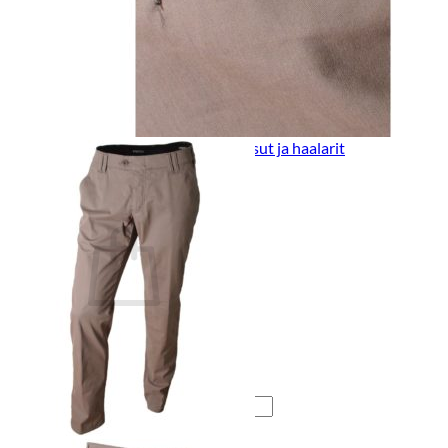
Lasten pyjamat
Kylpytakit
Lasten asusteet
Vyöt, käsineet,pipot, ym
Sukat, sukkahousut, ym
Lasten ulkoilu
Lasten takit
Ulkoilupuvut, housut ja haalarit
Kirjaudu
Ostoskori on tyhjä.
Takaisin kauppaan
Etsi: