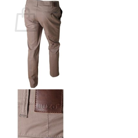
Ostoskori
Ostoskori on tyhjä.
Takaisin kauppaan