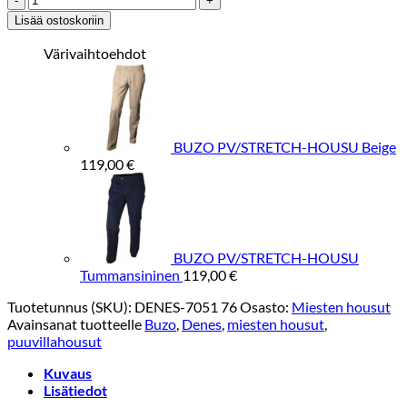
PV/STRETCH-
Lisää ostoskoriin
HOUSU
Nutria
Värivaihtoehdot
määrä
BUZO PV/STRETCH-HOUSU Beige
119,00
€
BUZO PV/STRETCH-HOUSU
Tummansininen
119,00
€
Tuotetunnus (SKU):
DENES-7051 76
Osasto:
Miesten housut
Avainsanat tuotteelle
Buzo
,
Denes
,
miesten housut
,
puuvillahousut
Kuvaus
Lisätiedot