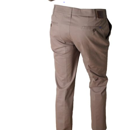
Paidat, tunikat ja jakut
Trikoopaidat
Naisten puserot
Tunikat
Jakut ja liivit
Naisten neuleet
Naisten neuletakit
Naisten neulepuserot
Naisten mekot ja hameet
Mekot
Hameet
Naisten housut
Leggingsit ja collegehousut
Naisten housut
Naisten farkut
Caprit ja shortsit
Naisten asusteet
Vyöt ja korut
Naisten päähineet, huivit ja käsineet
Naisten yöasut ja alusvaatteet
Naisten alusvaatteet
Sukat ja sukkahousut
Naisten yöasut