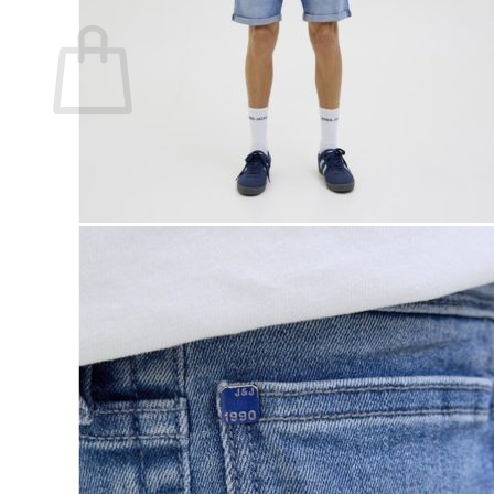
Ostoskori
Ostoskori on tyhjä.
Takaisin kauppaan