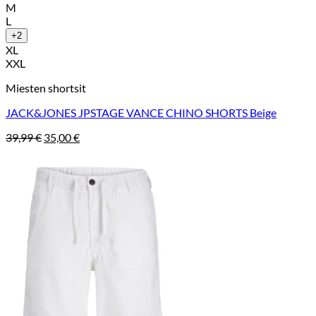
M
L
+2
XL
XXL
Miesten shortsit
JACK&JONES JPSTAGE VANCE CHINO SHORTS Beige
Alkuperäinen
Nykyinen
39,99
€
35,00
€
hinta
hinta
oli:
on:
39,99 €.
35,00 €.