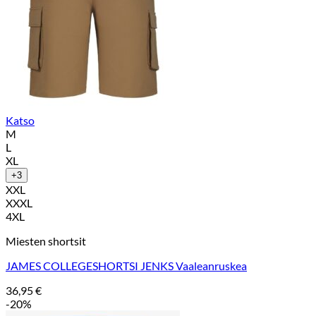
Katso
M
L
XL
+3
XXL
XXXL
4XL
Miesten shortsit
JAMES COLLEGESHORTSI JENKS Vaaleanruskea
36,95
€
-20%