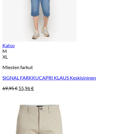
Katso
M
XL
Miesten farkut
SIGNAL FARKKUCAPRI KLAUS Keskisininen
Alkuperäinen
Nykyinen
69,95
€
55,96
€
hinta
hinta
oli:
on:
69,95 €.
55,96 €.