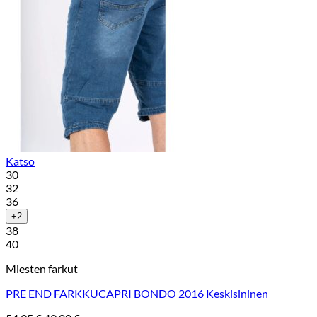
Katso
30
32
36
+2
38
40
Miesten farkut
PRE END FARKKUCAPRI BONDO 2016 Keskisininen