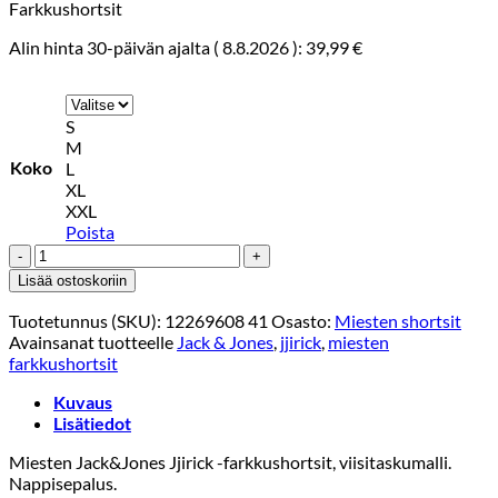
Farkkushortsit
Alin hinta 30-päivän ajalta (
8.8.2026
):
39,99
€
S
M
Koko
L
XL
XXL
Poista
JACK&JONES
JJRICK
Lisää ostoskoriin
JJFOX
SHORTS
Tuotetunnus (SKU):
12269608 41
Osasto:
Miesten shortsit
CB
Avainsanat tuotteelle
Jack & Jones
,
jjirick
,
miesten
310
farkkushortsit
Vaaleansininen
määrä
Kuvaus
Lisätiedot
Miesten Jack&Jones Jjirick -farkkushortsit, viisitaskumalli.
Nappisepalus.