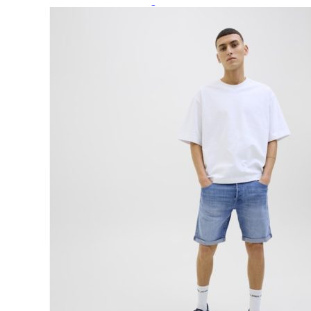
Paidat, tunikat ja jakut
Trikoopaidat
Naisten puserot
Tunikat
Jakut ja liivit
Naisten neuleet
Naisten neuletakit
Naisten neulepuserot
Naisten mekot ja hameet
Mekot
Hameet
Naisten housut
Leggingsit ja collegehousut
Naisten housut
Naisten farkut
Caprit ja shortsit
Naisten asusteet
Vyöt ja korut
Naisten päähineet, huivit ja käsineet
Naisten yöasut ja alusvaatteet
Naisten alusvaatteet
Sukat ja sukkahousut
Naisten yöasut