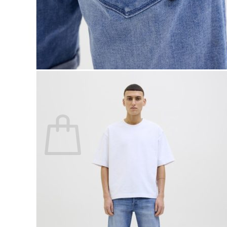
Lasten pyjamat
Kylpytakit
Lasten asusteet
Vyöt, käsineet,pipot, ym
Sukat, sukkahousut, ym
Lasten ulkoilu
Lasten takit
Ulkoilupuvut, housut ja haalarit
Kirjaudu
Ostoskori on tyhjä.
Takaisin kauppaan
Etsi: