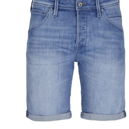
Puvut
Puvuntakit ja blazerit
Miesten housut
Miesten housut
Miesten farkut
Miesten collegehousut
Miesten shortsit
Miesten asusteet
Vyöt ja olkaimet
Solmiot, rusetit ja taskuliinat
Miesten päähineet, huivit ja käsineet
Miesten yöasut ja alusvaatteet
Miesten alusvaatteet
Miesten sukat
Miesten yöasut
Miesten aamutakit ja kylpytakit
Miesten takit
Miesten nahkatakit
Miesten kevät-ja syystakit
Miesten villakangastakit
Miesten talvitakit
NAISET
Naisten paidat
Naisten colleget