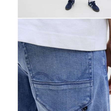
Naisten aamutakit ja kylpytakit
Naisten takit
Naisten kevät-ja syystakit
Naisten nahkatakit
Naisten talvitakit
LAPSET
Lasten paidat
Lasten paidat
Lasten kauluspaidat
Lasten trikoopaidat
Lasten colleget ja hupparit
Lasten neuleet
Lasten mekot ja hameet
Mekot ja hameet
Lasten puvut,bleiserit,liivit
Liivit
Lasten housut
Lasten housut
Lasten trikoo-ja collegehousut
Lasten farkut
Lasten shortsit
Lasten juhlahousut
Yöasut ja kylpytakit
Lasten yöpaidat