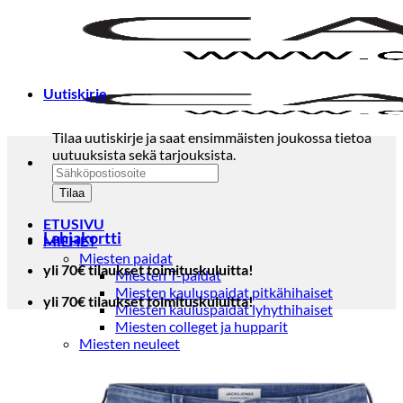
Skip
to
content
Uutiskirje
Tilaa uutiskirje ja saat ensimmäisten joukossa tietoa
uutuuksista sekä tarjouksista.
ETUSIVU
Lahjakortti
MIEHET
Miesten paidat
yli 70€ tilaukset toimituskuluitta!
Miesten T-paidat
Miesten kauluspaidat pitkähihaiset
yli 70€ tilaukset toimituskuluitta!
Miesten kauluspaidat lyhythihaiset
Miesten colleget ja hupparit
Miesten neuleet
Miesten neulepuserot
Miesten neuletakit
Puvut ja blazerit