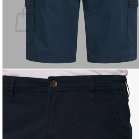
Ostoskori
Ostoskori on tyhjä.
Takaisin kauppaan