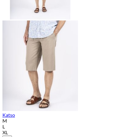
Katso
M
L
XL