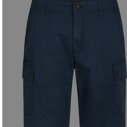
Puvut
Puvuntakit ja blazerit
Miesten housut
Miesten housut
Miesten farkut
Miesten collegehousut
Miesten shortsit
Miesten asusteet
Vyöt ja olkaimet
Solmiot, rusetit ja taskuliinat
Miesten päähineet, huivit ja käsineet
Miesten yöasut ja alusvaatteet
Miesten alusvaatteet
Miesten sukat
Miesten yöasut
Miesten aamutakit ja kylpytakit
Miesten takit
Miesten nahkatakit
Miesten kevät-ja syystakit
Miesten villakangastakit
Miesten talvitakit
NAISET
Naisten paidat
Naisten colleget