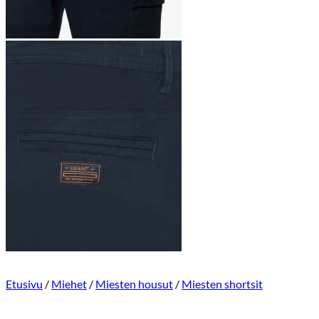
Etusivu
/
Miehet
/
Miesten housut
/
Miesten shortsit