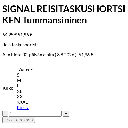
SIGNAL REISITASKUSHORTSI
KEN Tummansininen
Alkuperäinen
Nykyinen
64,95
€
51,96
€
hinta
hinta
Reisitaskushortsit.
oli:
on:
64,95 €.
51,96 €.
Alin hinta 30-päivän ajalta (
8.8.2026
):
51,96
€
S
M
L
Koko
XL
XXL
XXXL
Poista
SIGNAL
REISITASKUSHORTSI
Lisää ostoskoriin
KEN