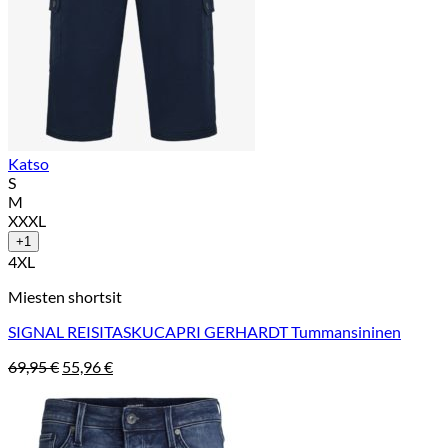
Katso
S
M
XXXL
+1
4XL
Miesten shortsit
SIGNAL REISITASKUCAPRI GERHARDT Tummansininen
Alkuperäinen
Nykyinen
69,95
€
55,96
€
hinta
hinta
oli:
on:
69,95 €.
55,96 €.