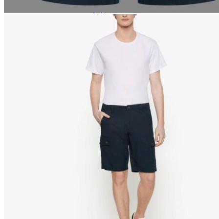
Paidat, tunikat ja jakut
Trikoopaidat
Naisten puserot
Tunikat
Jakut ja liivit
Naisten neuleet
Naisten neuletakit
Naisten neulepuserot
Naisten mekot ja hameet
Mekot
Hameet
Naisten housut
Leggingsit ja collegehousut
Naisten housut
Naisten farkut
Caprit ja shortsit
Naisten asusteet
Vyöt ja korut
Naisten päähineet, huivit ja käsineet
Naisten yöasut ja alusvaatteet
Naisten alusvaatteet
Sukat ja sukkahousut
Naisten yöasut