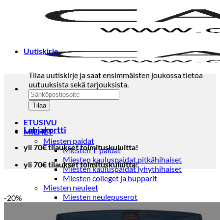
Skip
to
content
Uutiskirje
Tilaa uutiskirje ja saat ensimmäisten joukossa tietoa
uutuuksista sekä tarjouksista.
ETUSIVU
Lahjakortti
MIEHET
Miesten paidat
yli 70€ tilaukset toimituskuluitta!
Miesten T-paidat
Miesten kauluspaidat pitkähihaiset
yli 70€ tilaukset toimituskuluitta!
Miesten kauluspaidat lyhythihaiset
Miesten colleget ja hupparit
Miesten neuleet
Miesten neulepuserot
-20%
Miesten neuletakit
Puvut ja blazerit