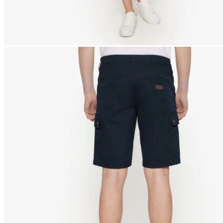
Naisten aamutakit ja kylpytakit
Naisten takit
Naisten kevät-ja syystakit
Naisten nahkatakit
Naisten talvitakit
LAPSET
Lasten paidat
Lasten paidat
Lasten kauluspaidat
Lasten trikoopaidat
Lasten colleget ja hupparit
Lasten neuleet
Lasten mekot ja hameet
Mekot ja hameet
Lasten puvut,bleiserit,liivit
Liivit
Lasten housut
Lasten housut
Lasten trikoo-ja collegehousut
Lasten farkut
Lasten shortsit
Lasten juhlahousut
Yöasut ja kylpytakit
Lasten yöpaidat