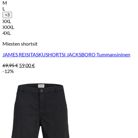
M
L
+3
XXL
XXXL
4XL
Miesten shortsit
JAMES REISITASKUSHORTSI JACKSBORO Tummansininen
Alkuperäinen
Nykyinen
69,95
€
59,00
€
hinta
hinta
-12%
oli:
on:
69,95 €.
59,00 €.