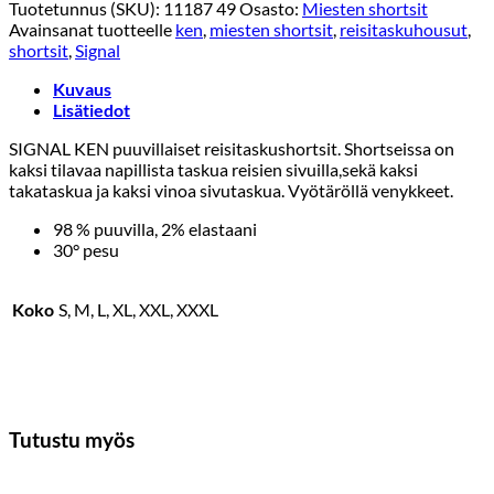
Tummansininen
Tuotetunnus (SKU):
11187 49
Osasto:
Miesten shortsit
määrä
Avainsanat tuotteelle
ken
,
miesten shortsit
,
reisitaskuhousut
,
shortsit
,
Signal
Kuvaus
Lisätiedot
SIGNAL KEN puuvillaiset reisitaskushortsit. Shortseissa on
kaksi tilavaa napillista taskua reisien sivuilla,sekä kaksi
takataskua ja kaksi vinoa sivutaskua. Vyötäröllä venykkeet.
98 % puuvilla, 2% elastaani
30° pesu
Koko
S, M, L, XL, XXL, XXXL
Tutustu myös