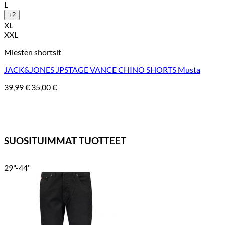
L
+2
XL
XXL
Miesten shortsit
JACK&JONES JPSTAGE VANCE CHINO SHORTS Musta
Alkuperäinen
Nykyinen
39,99
€
35,00
€
hinta
hinta
oli:
on:
39,99 €.
35,00 €.
SUOSITUIMMAT TUOTTEET
29"-44"