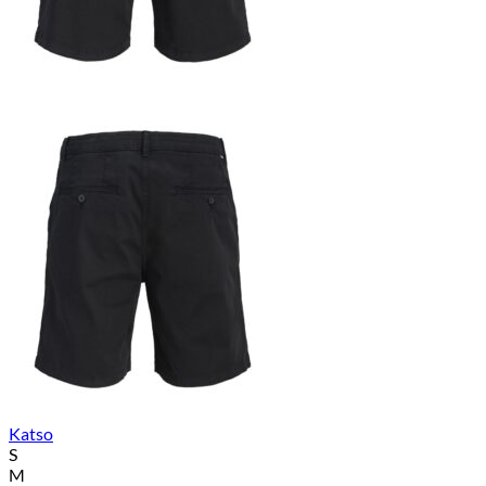
Katso
S
M