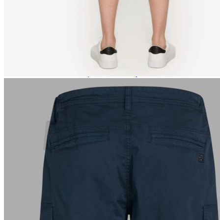
Lasten pyjamat
Kylpytakit
Lasten asusteet
Vyöt, käsineet,pipot, ym
Sukat, sukkahousut, ym
Lasten ulkoilu
Lasten takit
Ulkoilupuvut, housut ja haalarit
Kirjaudu
Ostoskori on tyhjä.
Takaisin kauppaan
Etsi: