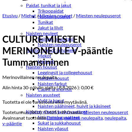
Paidat, tunikat ja jakut
Trikoopaidat
Etusivu
/
Miehet
/
Miesten neuleet
/
Miesten neulepuserot
Naisten puserot
Tunikat
Jakut ja liivit
Naisten neuleet
CULTURE MIESTEN
Naisten neuletakit
Naisten neulepuserot
MERINONEULE V-pääntie
Naisten mekot ja hameet
Mekot
Tummansininen
Hameet
Naisten housut
Leggingsit ja collegehousut
Merinovillainen neulepaita.
Naisten housut
Naisten farkut
Alin hinta 30-päivän ajalta (
8.8.2026
):
0,00
€
Caprit ja shortsit
Naisten asusteet
Vyöt ja korut
Tuotetta ei ole varastossa eikä myytävänä.
Naisten päähineet, huivit ja käsineet
Naisten yöasut ja alusvaatteet
Tuotetunnus (SKU):
514251 49
Osasto:
Miesten neulepuserot
Naisten alusvaatteet
Avainsanat tuotteelle
Culture
,
miesten neulepaita
,
neulepaita
,
Sukat ja sukkahousut
v-pääntie
Naisten yöasut