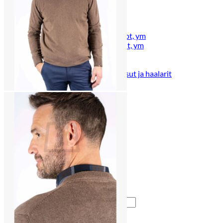
Lasten pyjamat
Kylpytakit
Lasten asusteet
Vyöt, käsineet,pipot, ym
Sukat, sukkahousut, ym
Lasten ulkoilu
Lasten takit
Ulkoilupuvut, housut ja haalarit
Kirjaudu
Ostoskori on tyhjä.
Takaisin kauppaan
Etsi: