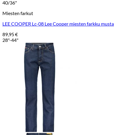
40/36"
Miesten farkut
LEE COOPER Lc-08 Lee Cooper miesten farkku musta
89,95
€
28"-44"