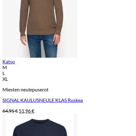
Katso
M
L
XL
Miesten neulepuserot
SIGNAL KAULUSNEULE KLAS Ruskea
Alkuperäinen
Nykyinen
64,95
€
51,96
€
hinta
hinta
oli:
on:
64,95 €.
51,96 €.