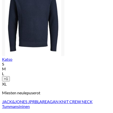
Katso
S
M
L
+1
XL
Miesten neulepuserot
JACK&JONES JPRBLAREAGAN KNIT CREW NECK
Tummansininen