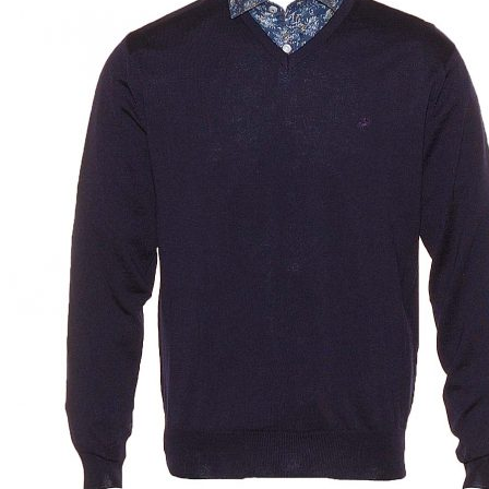
Puvut
Puvuntakit ja blazerit
Miesten housut
Miesten housut
Miesten farkut
Miesten collegehousut
Miesten shortsit
Miesten asusteet
Vyöt ja olkaimet
Solmiot, rusetit ja taskuliinat
Miesten päähineet, huivit ja käsineet
Miesten yöasut ja alusvaatteet
Miesten alusvaatteet
Miesten sukat
Miesten yöasut
Miesten aamutakit ja kylpytakit
Miesten takit
Miesten nahkatakit
Miesten kevät-ja syystakit
Miesten villakangastakit
Miesten talvitakit
NAISET
Naisten paidat
Naisten colleget