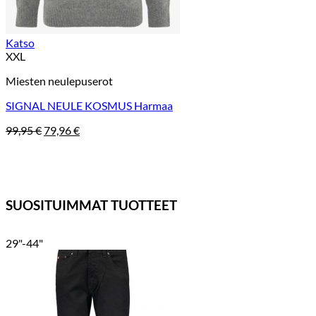
Katso
XXL
Miesten neulepuserot
SIGNAL NEULE KOSMUS Harmaa
Alkuperäinen
Nykyinen
99,95
€
79,96
€
hinta
hinta
oli:
on:
99,95 €.
79,96 €.
SUOSITUIMMAT TUOTTEET
29"-44"