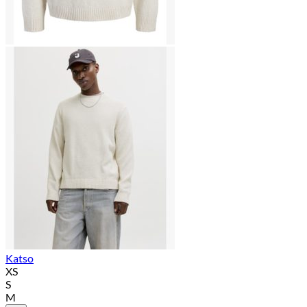
Katso
XS
S
M