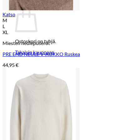
Ostoskori
Katso
M
L
XL
Ostoskori on tyhjä.
Miesten neulepuserot
Takaisin kauppaan
PRE END NEULE V-AUKKO Ruskea
44,95
€