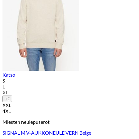
Katso
S
L
XL
+2
XXL
4XL
Miesten neulepuserot
SIGNAL M.V-AUKKONEULE VERN Beige