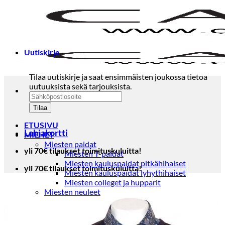
Skip
to
content
Uutiskirje
Tilaa uutiskirje ja saat ensimmäisten joukossa tietoa
uutuuksista sekä tarjouksista.
ETUSIVU
Lahjakortti
MIEHET
Miesten paidat
yli 70€ tilaukset toimituskuluitta!
Miesten T-paidat
Miesten kauluspaidat pitkähihaiset
yli 70€ tilaukset toimituskuluitta!
Miesten kauluspaidat lyhythihaiset
Miesten colleget ja hupparit
Miesten neuleet
Miesten neulepuserot
Miesten neuletakit
Puvut ja blazerit