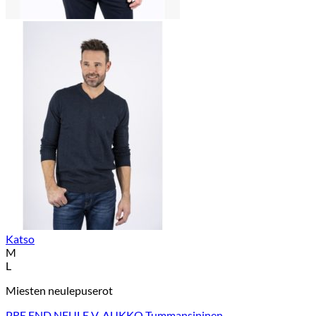
Katso
M
L
Miesten neulepuserot
PRE END NEULE V-AUKKO Tummansininen