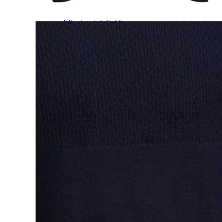
Miesten kevät-ja syystakit
Miesten villakangastakit
Miesten talvitakit
NAISET
Naisten paidat
Naisten colleget
Paidat, tunikat ja jakut
Trikoopaidat
Naisten puserot
Tunikat
Jakut ja liivit
Naisten neuleet
Naisten neuletakit
Naisten neulepuserot
Naisten mekot ja hameet
Mekot
Hameet
Naisten housut
Leggingsit ja collegehousut
Naisten housut
Naisten farkut
Caprit ja shortsit
Naisten asusteet
Vyöt ja korut