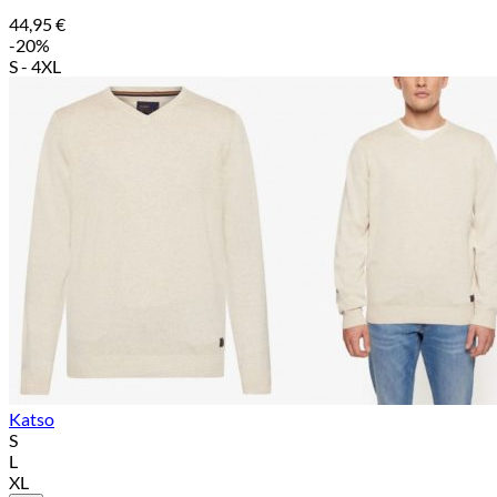
44,95
€
-20%
S - 4XL
Katso
S
L
XL