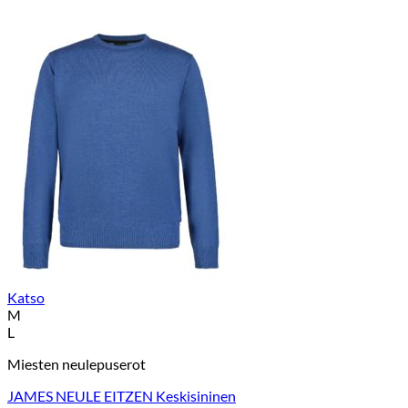
Katso
M
L
Miesten neulepuserot
JAMES NEULE EITZEN Keskisininen