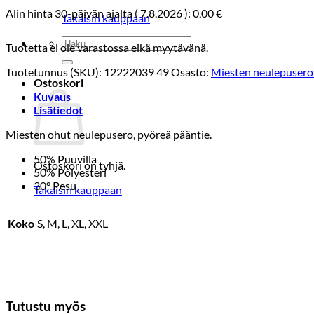
Alin hinta 30-päivän ajalta (
7.8.2026
):
0,00
€
Takaisin kauppaan
Etsi:
Tuotetta ei ole varastossa eikä myytävänä.
Tuotetunnus (SKU):
12222039 49
Osasto:
Miesten neulepusero
Ostoskori
Kuvaus
Lisätiedot
Miesten ohut neulepusero, pyöreä pääntie.
50% Puuvilla
Ostoskori on tyhjä.
50% Polyesteri
30° Pesu
Takaisin kauppaan
Koko
S, M, L, XL, XXL
Tutustu myös