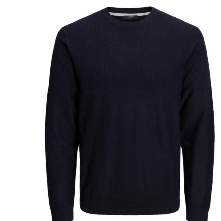
Miesten colleget ja hupparit
Miesten neuleet
Miesten neulepuserot
Miesten neuletakit
Puvut ja blazerit
Puvut
Puvuntakit ja blazerit
Miesten housut
Miesten housut
Miesten farkut
Miesten collegehousut
Miesten shortsit
Miesten asusteet
Vyöt ja olkaimet
Solmiot, rusetit ja taskuliinat
Miesten päähineet, huivit ja käsineet
Miesten yöasut ja alusvaatteet
Miesten alusvaatteet
Miesten sukat
Miesten yöasut
Miesten aamutakit ja kylpytakit
Miesten takit
Miesten nahkatakit