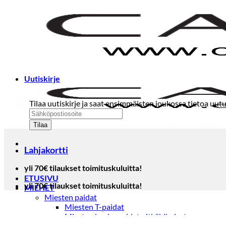
Skip
to
content
Uutiskirje
Tilaa uutiskirje ja saat ensimmäisten joukossa tietoa uutu
Lahjakortti
yli 70€ tilaukset toimituskuluitta!
ETUSIVU
yli 70€ tilaukset toimituskuluitta!
MIEHET
Miesten paidat
Miesten T-paidat
Miesten kauluspaidat pitkähihaiset
Miesten kauluspaidat lyhythihaiset