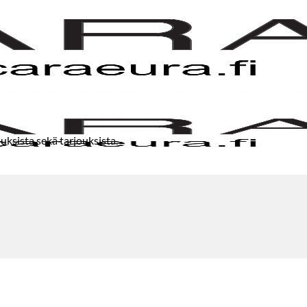
uksista sekä tarjouksista.