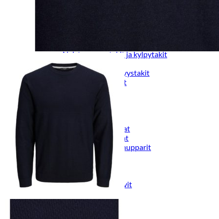
Naisten päähineet, huivit ja käsineet
Naisten yöasut ja alusvaatteet
Naisten alusvaatteet
Sukat ja sukkahousut
Naisten yöasut
Naisten aamutakit ja kylpytakit
Naisten takit
Naisten kevät-ja syystakit
Naisten nahkatakit
Naisten talvitakit
LAPSET
Lasten paidat
Lasten paidat
Lasten kauluspaidat
Lasten trikoopaidat
Lasten colleget ja hupparit
Lasten neuleet
Lasten mekot ja hameet
Mekot ja hameet
Lasten puvut,bleiserit,liivit
Liivit
Lasten housut
Lasten housut