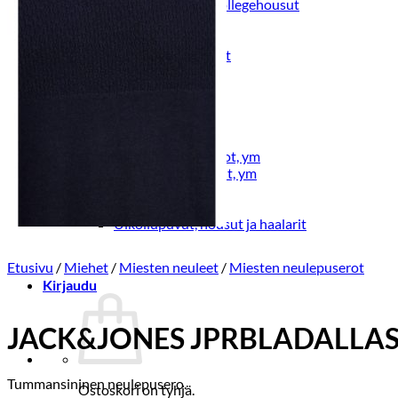
Lasten trikoo-ja collegehousut
Lasten farkut
Lasten shortsit
Lasten juhlahousut
Yöasut ja kylpytakit
Lasten yöpaidat
Lasten pyjamat
Kylpytakit
Lasten asusteet
Vyöt, käsineet,pipot, ym
Sukat, sukkahousut, ym
Lasten ulkoilu
Lasten takit
Ulkoilupuvut, housut ja haalarit
Etusivu
/
Miehet
/
Miesten neuleet
/
Miesten neulepuserot
Kirjaudu
JACK&JONES JPRBLADALLAS 
Tummansininen neulepusero.
Ostoskori on tyhjä.