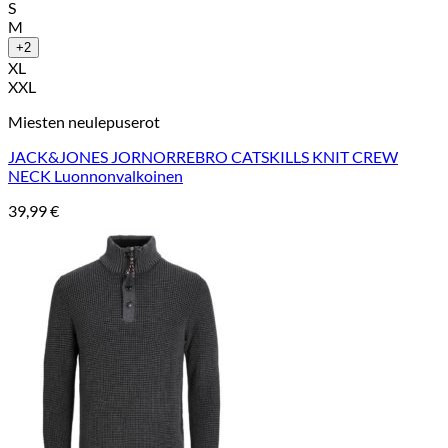
S
M
+2
XL
XXL
Miesten neulepuserot
JACK&JONES JORNORREBRO CATSKILLS KNIT CREW
NECK Luonnonvalkoinen
39,99
€