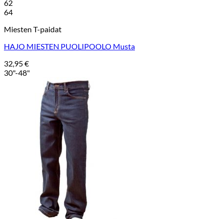
62
64
Miesten T-paidat
HAJO MIESTEN PUOLIPOOLO Musta
32,95
€
30"-48"