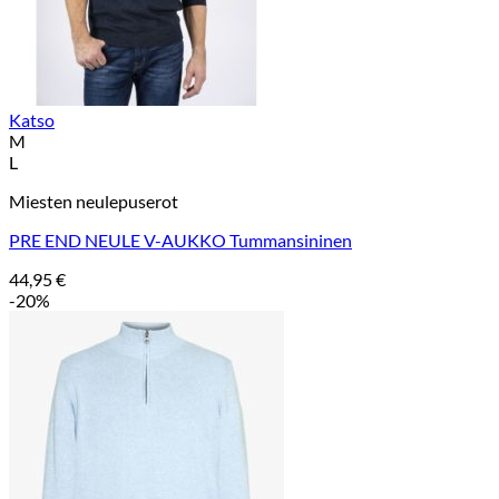
Katso
M
L
Miesten neulepuserot
PRE END NEULE V-AUKKO Tummansininen
44,95
€
-20%