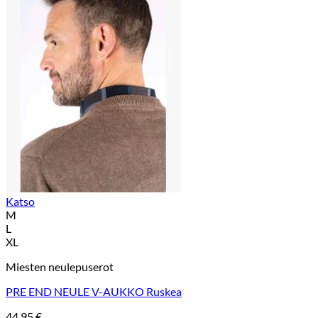
Katso
M
L
XL
Miesten neulepuserot
PRE END NEULE V-AUKKO Ruskea
44,95
€