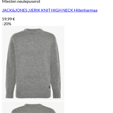
Miesten neulepuserot
JACK&JONES JJERIK KNIT HIGH NECK Hiilenharmaa
59,99
€
-20%