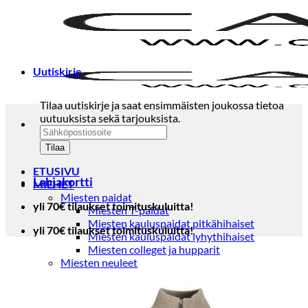
Skip
to
content
Uutiskirje
Tilaa uutiskirje ja saat ensimmäisten joukossa tietoa
uutuuksista sekä tarjouksista.
ETUSIVU
Lahjakortti
MIEHET
Miesten paidat
yli 70€ tilaukset toimituskuluitta!
Miesten T-paidat
Miesten kauluspaidat pitkähihaiset
yli 70€ tilaukset toimituskuluitta!
Miesten kauluspaidat lyhythihaiset
Miesten colleget ja hupparit
Miesten neuleet
Miesten neulepuserot
Miesten neuletakit
Puvut ja blazerit