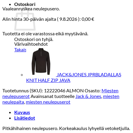
Ostoskori
Vaaleanruskea neulepusero.
Alin hinta 30-päivän ajalta (
9.8.2026
):
0,00
€
Tuotetta ei ole varastossa eikä myytävänä.
Ostoskori on tyhjä.
Värivaihtoehdot
Takaisin kauppaan
JACK&JONES JPRBLADALLAS
KNIT HALF ZIP JAVA
Tuotetunnus (SKU):
12222046 ALMON
Osasto:
Miesten
neulepuserot
Avainsanat tuotteelle
Jack & Jones
,
miesten
neulepaita
,
miesten neulepuserot
Kuvaus
Lisätiedot
Pitkähihainen neulepusero. Korkeakaulus lyhyellä vetoketjulla.