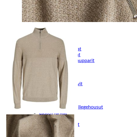
Naisten aamutakit ja kylpytakit
Naisten takit
Naisten kevät-ja syystakit
Naisten nahkatakit
Naisten talvitakit
LAPSET
Lasten paidat
Lasten paidat
Lasten kauluspaidat
Lasten trikoopaidat
Lasten colleget ja hupparit
Lasten neuleet
Lasten mekot ja hameet
Mekot ja hameet
Lasten puvut,bleiserit,liivit
Liivit
Lasten housut
Lasten housut
Lasten trikoo-ja collegehousut
Lasten farkut
Lasten shortsit
Lasten juhlahousut
Yöasut ja kylpytakit
Lasten yöpaidat