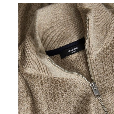
Paidat, tunikat ja jakut
Trikoopaidat
Naisten puserot
Tunikat
Jakut ja liivit
Naisten neuleet
Naisten neuletakit
Naisten neulepuserot
Naisten mekot ja hameet
Mekot
Hameet
Naisten housut
Leggingsit ja collegehousut
Naisten housut
Naisten farkut
Caprit ja shortsit
Naisten asusteet
Vyöt ja korut
Naisten päähineet, huivit ja käsineet
Naisten yöasut ja alusvaatteet
Naisten alusvaatteet
Sukat ja sukkahousut
Naisten yöasut