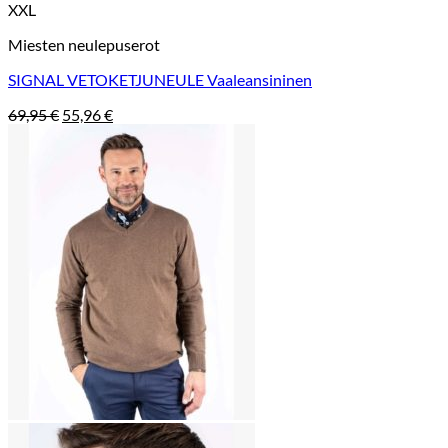
XXL
Miesten neulepuserot
SIGNAL VETOKETJUNEULE Vaaleansininen
Alkuperäinen
Nykyinen
69,95
€
55,96
€
hinta
hinta
oli:
on:
69,95 €.
55,96 €.