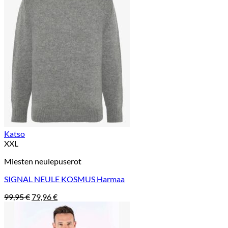
Katso
XXL
Miesten neulepuserot
SIGNAL NEULE KOSMUS Harmaa
Alkuperäinen
Nykyinen
99,95
€
79,96
€
hinta
hinta
oli:
on:
99,95 €.
79,96 €.