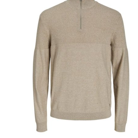
Puvut
Puvuntakit ja blazerit
Miesten housut
Miesten housut
Miesten farkut
Miesten collegehousut
Miesten shortsit
Miesten asusteet
Vyöt ja olkaimet
Solmiot, rusetit ja taskuliinat
Miesten päähineet, huivit ja käsineet
Miesten yöasut ja alusvaatteet
Miesten alusvaatteet
Miesten sukat
Miesten yöasut
Miesten aamutakit ja kylpytakit
Miesten takit
Miesten nahkatakit
Miesten kevät-ja syystakit
Miesten villakangastakit
Miesten talvitakit
NAISET
Naisten paidat
Naisten colleget