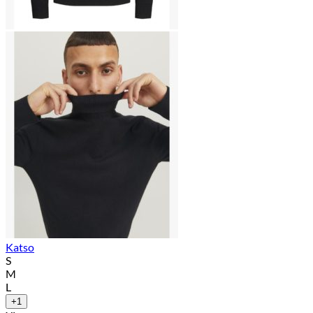
Katso
S
M
L
+1