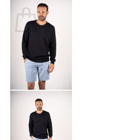
Ostoskori
Ostoskori on tyhjä.
Takaisin kauppaan