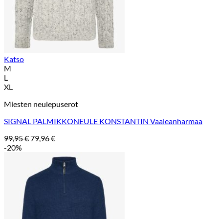
Katso
M
L
XL
Miesten neulepuserot
SIGNAL PALMIKKONEULE KONSTANTIN Vaaleanharmaa
Alkuperäinen
Nykyinen
99,95
€
79,96
€
hinta
hinta
-20%
oli:
on:
99,95 €.
79,96 €.