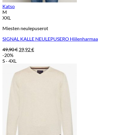
Katso
M
XXL
Miesten neulepuserot
SIGNAL KALLE NEULEPUSERO Hiilenharmaa
Alkuperäinen
Nykyinen
49,90
€
39,92
€
hinta
hinta
-20%
oli:
on:
S - 4XL
49,90 €.
39,92 €.