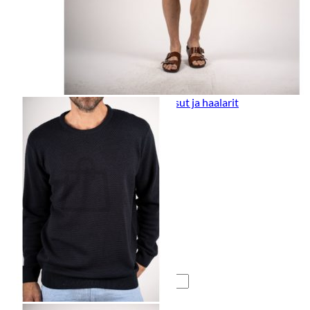
Lasten pyjamat
Kylpytakit
Lasten asusteet
Vyöt, käsineet,pipot, ym
Sukat, sukkahousut, ym
Lasten ulkoilu
Lasten takit
Ulkoilupuvut, housut ja haalarit
Kirjaudu
Ostoskori on tyhjä.
Takaisin kauppaan
Etsi: