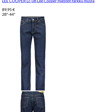
LEE COOPER Lc-08 Lee Cooper miesten farkku musta
89,95
€
28"-44"