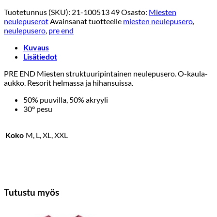
Tuotetunnus (SKU):
21-100513 49
Osasto:
Miesten
neulepuserot
Avainsanat tuotteelle
miesten neulepusero
,
neulepusero
,
pre end
Kuvaus
Lisätiedot
PRE END Miesten struktuuripintainen neulepusero. O-kaula-
aukko. Resorit helmassa ja hihansuissa.
50% puuvilla, 50% akryyli
30° pesu
Koko
M, L, XL, XXL
Tutustu myös