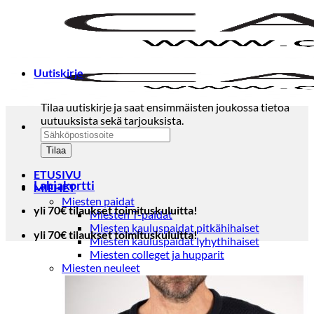
Skip
to
content
Uutiskirje
Tilaa uutiskirje ja saat ensimmäisten joukossa tietoa
uutuuksista sekä tarjouksista.
ETUSIVU
Lahjakortti
MIEHET
Miesten paidat
yli 70€ tilaukset toimituskuluitta!
Miesten T-paidat
Miesten kauluspaidat pitkähihaiset
yli 70€ tilaukset toimituskuluitta!
Miesten kauluspaidat lyhythihaiset
Miesten colleget ja hupparit
Miesten neuleet
Miesten neulepuserot
Miesten neuletakit
Puvut ja blazerit