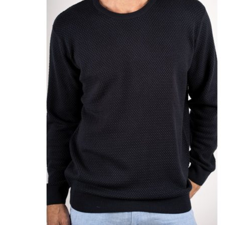
Puvut
Puvuntakit ja blazerit
Miesten housut
Miesten housut
Miesten farkut
Miesten collegehousut
Miesten shortsit
Miesten asusteet
Vyöt ja olkaimet
Solmiot, rusetit ja taskuliinat
Miesten päähineet, huivit ja käsineet
Miesten yöasut ja alusvaatteet
Miesten alusvaatteet
Miesten sukat
Miesten yöasut
Miesten aamutakit ja kylpytakit
Miesten takit
Miesten nahkatakit
Miesten kevät-ja syystakit
Miesten villakangastakit
Miesten talvitakit
NAISET
Naisten paidat
Naisten colleget