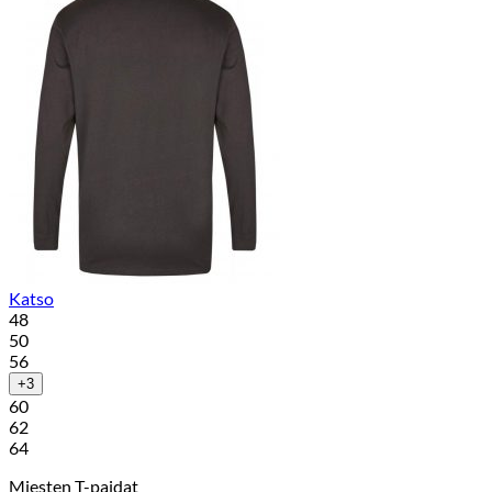
Katso
48
50
56
+3
60
62
64
Miesten T-paidat