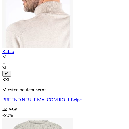
Katso
M
L
XL
+1
XXL
Miesten neulepuserot
PRE END NEULE MALCOM ROLL Beige
44,95
€
-20%