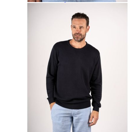
Paidat, tunikat ja jakut
Trikoopaidat
Naisten puserot
Tunikat
Jakut ja liivit
Naisten neuleet
Naisten neuletakit
Naisten neulepuserot
Naisten mekot ja hameet
Mekot
Hameet
Naisten housut
Leggingsit ja collegehousut
Naisten housut
Naisten farkut
Caprit ja shortsit
Naisten asusteet
Vyöt ja korut
Naisten päähineet, huivit ja käsineet
Naisten yöasut ja alusvaatteet
Naisten alusvaatteet
Sukat ja sukkahousut
Naisten yöasut