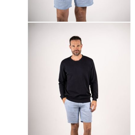
Naisten aamutakit ja kylpytakit
Naisten takit
Naisten kevät-ja syystakit
Naisten nahkatakit
Naisten talvitakit
LAPSET
Lasten paidat
Lasten paidat
Lasten kauluspaidat
Lasten trikoopaidat
Lasten colleget ja hupparit
Lasten neuleet
Lasten mekot ja hameet
Mekot ja hameet
Lasten puvut,bleiserit,liivit
Liivit
Lasten housut
Lasten housut
Lasten trikoo-ja collegehousut
Lasten farkut
Lasten shortsit
Lasten juhlahousut
Yöasut ja kylpytakit
Lasten yöpaidat