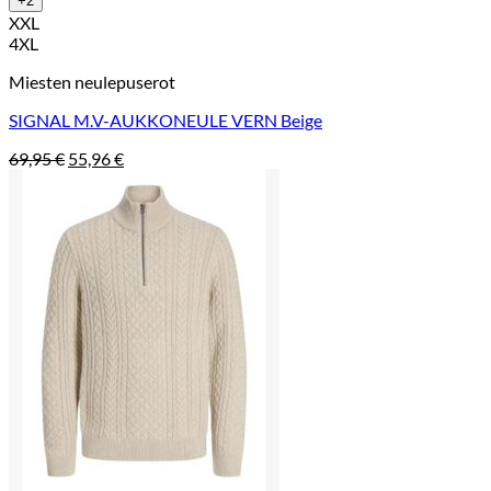
+2
XXL
4XL
Miesten neulepuserot
SIGNAL M.V-AUKKONEULE VERN Beige
Alkuperäinen
Nykyinen
69,95
€
55,96
€
hinta
hinta
oli:
on:
69,95 €.
55,96 €.