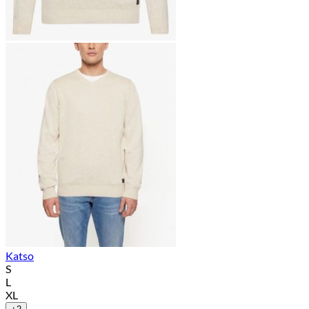
Katso
S
L
XL