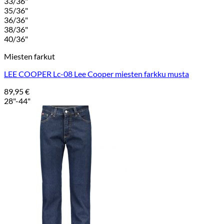
33/36"
35/36"
36/36"
38/36"
40/36"
Miesten farkut
LEE COOPER Lc-08 Lee Cooper miesten farkku musta
89,95
€
28"-44"