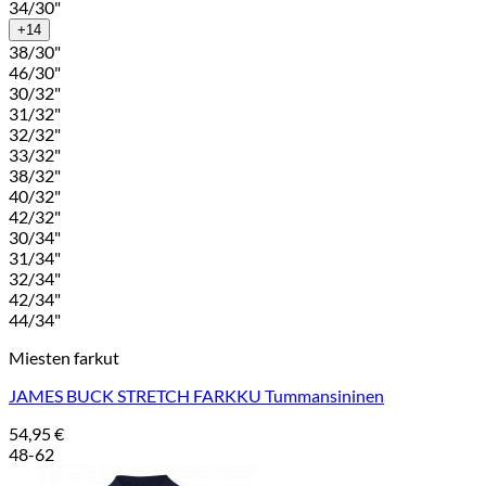
34/30"
+14
38/30"
46/30"
30/32"
31/32"
32/32"
33/32"
38/32"
40/32"
42/32"
30/34"
31/34"
32/34"
42/34"
44/34"
Miesten farkut
JAMES BUCK STRETCH FARKKU Tummansininen
54,95
€
48-62