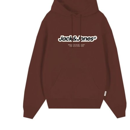
Puvut
Puvuntakit ja blazerit
Miesten housut
Miesten housut
Miesten farkut
Miesten collegehousut
Miesten shortsit
Miesten asusteet
Vyöt ja olkaimet
Solmiot, rusetit ja taskuliinat
Miesten päähineet, huivit ja käsineet
Miesten yöasut ja alusvaatteet
Miesten alusvaatteet
Miesten sukat
Miesten yöasut
Miesten aamutakit ja kylpytakit
Miesten takit
Miesten nahkatakit
Miesten kevät-ja syystakit
Miesten villakangastakit
Miesten talvitakit
NAISET
Naisten paidat
Naisten colleget