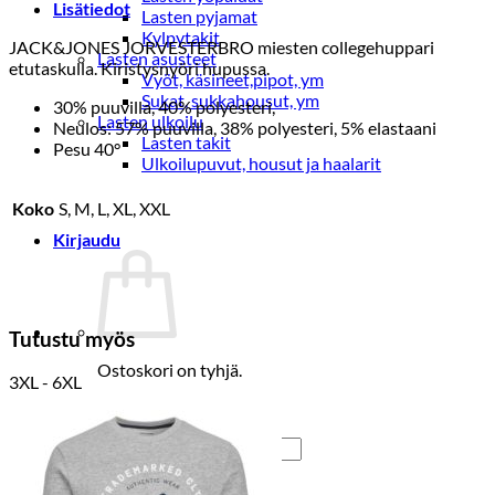
Lisätiedot
Lasten pyjamat
Kylpytakit
JACK&JONES JORVESTERBRO miesten collegehuppari
Lasten asusteet
etutaskulla. Kiristysnyöri hupussa.
Vyöt, käsineet,pipot, ym
Sukat, sukkahousut, ym
30% puuvilla, 40% polyesteri,
Lasten ulkoilu
Neulos: 57% puuvilla, 38% polyesteri, 5% elastaani
Lasten takit
Pesu 40°
Ulkoilupuvut, housut ja haalarit
Koko
S, M, L, XL, XXL
Kirjaudu
Tutustu myös
Ostoskori on tyhjä.
3XL - 6XL
Takaisin kauppaan
Etsi: