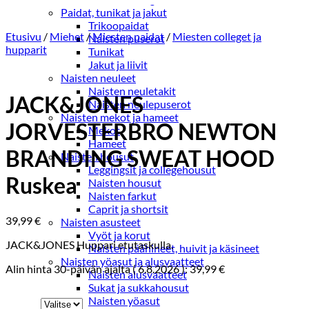
Paidat, tunikat ja jakut
Trikoopaidat
Etusivu
/
Miehet
/
Miesten paidat
/
Miesten colleget ja
Naisten puserot
hupparit
Tunikat
Jakut ja liivit
Naisten neuleet
Naisten neuletakit
JACK&JONES
Naisten neulepuserot
Naisten mekot ja hameet
JORVESTERBRO NEWTON
Mekot
Hameet
BRANDING SWEAT HOOD
Naisten housut
Leggingsit ja collegehousut
Ruskea
Naisten housut
Naisten farkut
Caprit ja shortsit
39,99
€
Naisten asusteet
Vyöt ja korut
JACK&JONES Huppari etutaskulla.
Naisten päähineet, huivit ja käsineet
Naisten yöasut ja alusvaatteet
Alin hinta 30-päivän ajalta (
6.8.2026
):
39,99
€
Naisten alusvaatteet
Sukat ja sukkahousut
Naisten yöasut