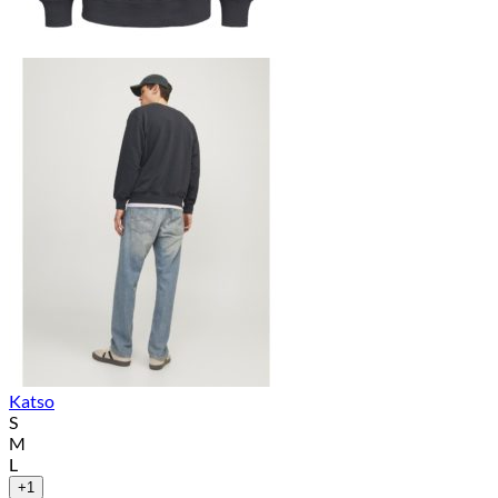
Katso
S
M
L
+1