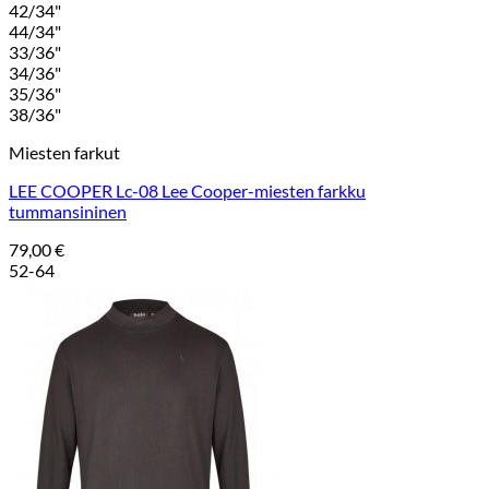
42/34"
44/34"
33/36"
34/36"
35/36"
38/36"
Miesten farkut
LEE COOPER Lc-08 Lee Cooper-miesten farkku
tummansininen
79,00
€
52-64