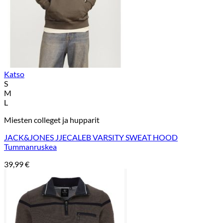
Katso
S
M
L
Miesten colleget ja hupparit
JACK&JONES JJECALEB VARSITY SWEAT HOOD
Tummanruskea
39,99
€