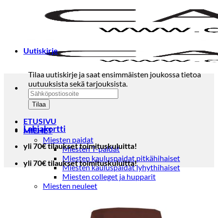
Skip
to
content
Uutiskirje
Tilaa uutiskirje ja saat ensimmäisten joukossa tietoa
uutuuksista sekä tarjouksista.
ETUSIVU
Lahjakortti
MIEHET
Miesten paidat
yli 70€ tilaukset toimituskuluitta!
Miesten T-paidat
Miesten kauluspaidat pitkähihaiset
yli 70€ tilaukset toimituskuluitta!
Miesten kauluspaidat lyhythihaiset
Miesten colleget ja hupparit
Miesten neuleet
Miesten neulepuserot
Miesten neuletakit
Puvut ja blazerit