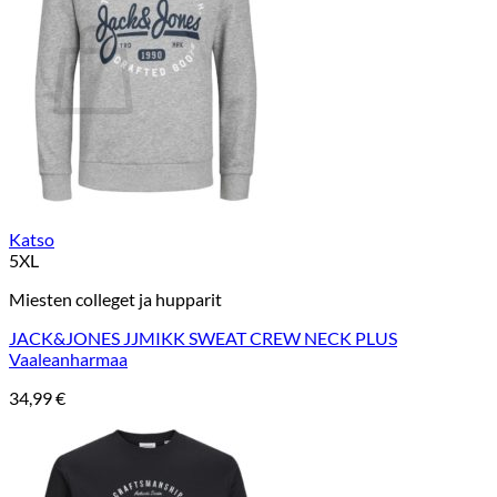
Ostoskori
Ostoskori on tyhjä.
Takaisin kauppaan
Katso
5XL
Miesten colleget ja hupparit
JACK&JONES JJMIKK SWEAT CREW NECK PLUS
Vaaleanharmaa
34,99
€