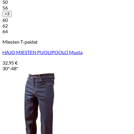
50
56
+3
60
62
64
Miesten T-paidat
HAJO MIESTEN PUOLIPOOLO Musta
32,95
€
30"-48"