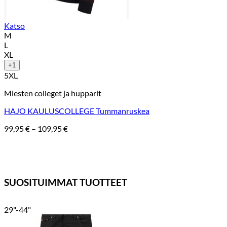
Katso
M
L
XL
+1
5XL
Miesten colleget ja hupparit
HAJO KAULUSCOLLEGE Tummanruskea
Hintaluokka:
99,95
€
–
109,95
€
99,95 €
-
109,95 €
SUOSITUIMMAT TUOTTEET
29"-44"