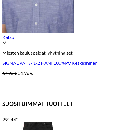
Katso
M
Miesten kauluspaidat lyhythihaiset
SIGNAL PAITA 1/2 HANI 100%PV Keskisininen
Alkuperäinen
Nykyinen
64,95
€
51,96
€
hinta
hinta
oli:
on:
64,95 €.
51,96 €.
SUOSITUIMMAT TUOTTEET
29"-44"