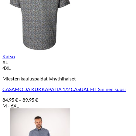
Katso
XL
4XL
Miesten kauluspaidat lyhythihaiset
CASAMODA KUKKAPAITA 1/2 CASUAL FIT Sininen kuosi
Hintaluokka:
84,95
€
–
89,95
€
84,95 €
M - 6XL
-
89,95 €