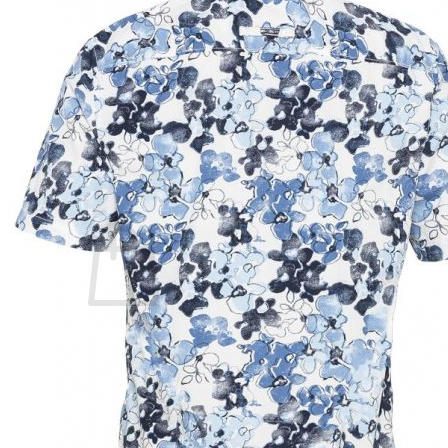
Lasten pyjamat
Kylpytakit
Lasten asusteet
Vyöt, käsineet,pipot, ym
Sukat, sukkahousut, ym
Lasten ulkoilu
Lasten takit
Ulkoilupuvut, housut ja haalarit
Kirjaudu
Ostoskori on tyhjä.
Takaisin kauppaan
Etsi: