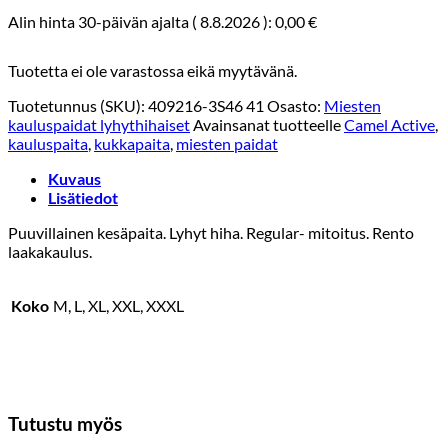
Alin hinta 30-päivän ajalta (
8.8.2026
):
0,00
€
Tuotetta ei ole varastossa eikä myytävänä.
Tuotetunnus (SKU):
409216-3S46 41
Osasto:
Miesten
kauluspaidat lyhythihaiset
Avainsanat tuotteelle
Camel Active
,
kauluspaita
,
kukkapaita
,
miesten paidat
Kuvaus
Lisätiedot
Puuvillainen kesäpaita. Lyhyt hiha. Regular- mitoitus. Rento
laakakaulus.
Koko
M, L, XL, XXL, XXXL
Tutustu myös