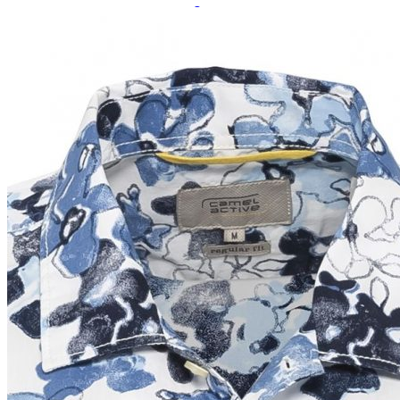
Paidat, tunikat ja jakut
Trikoopaidat
Naisten puserot
Tunikat
Jakut ja liivit
Naisten neuleet
Naisten neuletakit
Naisten neulepuserot
Naisten mekot ja hameet
Mekot
Hameet
Naisten housut
Leggingsit ja collegehousut
Naisten housut
Naisten farkut
Caprit ja shortsit
Naisten asusteet
Vyöt ja korut
Naisten päähineet, huivit ja käsineet
Naisten yöasut ja alusvaatteet
Naisten alusvaatteet
Sukat ja sukkahousut
Naisten yöasut