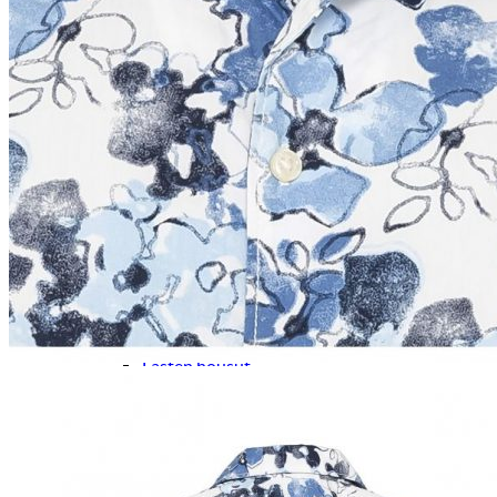
Naisten aamutakit ja kylpytakit
Naisten takit
Naisten kevät-ja syystakit
Naisten nahkatakit
Naisten talvitakit
LAPSET
Lasten paidat
Lasten paidat
Lasten kauluspaidat
Lasten trikoopaidat
Lasten colleget ja hupparit
Lasten neuleet
Lasten mekot ja hameet
Mekot ja hameet
Lasten puvut,bleiserit,liivit
Liivit
Lasten housut
Lasten housut
Lasten trikoo-ja collegehousut
Lasten farkut
Lasten shortsit
Lasten juhlahousut
Yöasut ja kylpytakit
Lasten yöpaidat