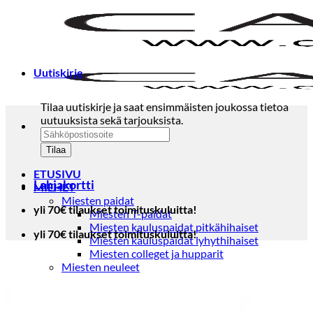
Skip
to
content
Uutiskirje
Tilaa uutiskirje ja saat ensimmäisten joukossa tietoa
uutuuksista sekä tarjouksista.
ETUSIVU
Lahjakortti
MIEHET
Miesten paidat
yli 70€ tilaukset toimituskuluitta!
Miesten T-paidat
Miesten kauluspaidat pitkähihaiset
yli 70€ tilaukset toimituskuluitta!
Miesten kauluspaidat lyhythihaiset
Miesten colleget ja hupparit
Miesten neuleet
Miesten neulepuserot
Miesten neuletakit
Puvut ja blazerit