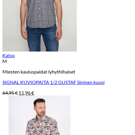
Katso
M
Miesten kauluspaidat lyhythihaiset
SIGNAL KUVIOPAITA 1/2 GUSTAF Sininen kuosi
Alkuperäinen
Nykyinen
64,95
€
51,96
€
hinta
hinta
oli:
on:
64,95 €.
51,96 €.