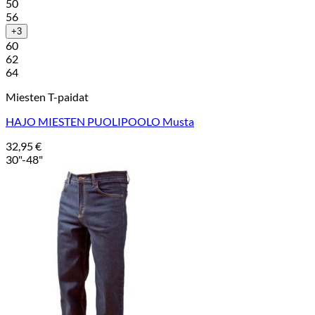
50
56
+3
60
62
64
Miesten T-paidat
HAJO MIESTEN PUOLIPOOLO Musta
32,95
€
30"-48"