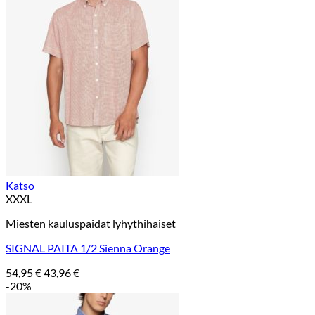
Katso
XXXL
Miesten kauluspaidat lyhythihaiset
SIGNAL PAITA 1/2 Sienna Orange
Alkuperäinen
Nykyinen
54,95
€
43,96
€
hinta
hinta
-20%
oli:
on:
54,95 €.
43,96 €.