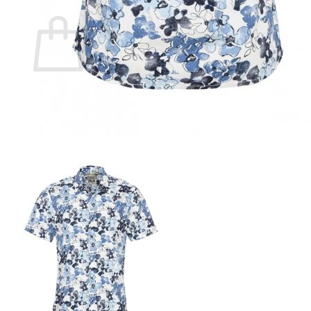
Ostoskori
Ostoskori on tyhjä.
Takaisin kauppaan