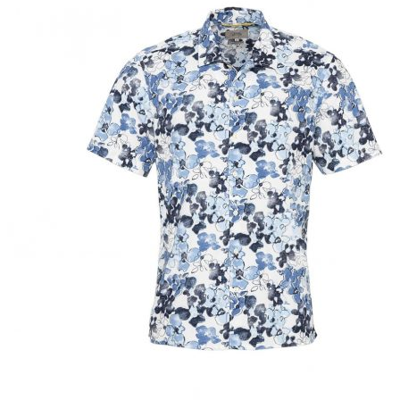
Puvut
Puvuntakit ja blazerit
Miesten housut
Miesten housut
Miesten farkut
Miesten collegehousut
Miesten shortsit
Miesten asusteet
Vyöt ja olkaimet
Solmiot, rusetit ja taskuliinat
Miesten päähineet, huivit ja käsineet
Miesten yöasut ja alusvaatteet
Miesten alusvaatteet
Miesten sukat
Miesten yöasut
Miesten aamutakit ja kylpytakit
Miesten takit
Miesten nahkatakit
Miesten kevät-ja syystakit
Miesten villakangastakit
Miesten talvitakit
NAISET
Naisten paidat
Naisten colleget