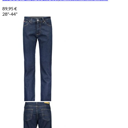
89,95
€
28"-44"