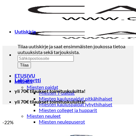
Skip
to
content
Uutiskirje
Tilaa uutiskirje ja saat ensimmäisten joukossa tietoa
uutuuksista sekä tarjouksista.
ETUSIVU
Lahjakortti
MIEHET
Miesten paidat
yli 70€ tilaukset toimituskuluitta!
Miesten T-paidat
Miesten kauluspaidat pitkähihaiset
yli 70€ tilaukset toimituskuluitta!
Miesten kauluspaidat lyhythihaiset
Miesten colleget ja hupparit
Miesten neuleet
Miesten neulepuserot
-22%
Miesten neuletakit
Puvut ja blazerit