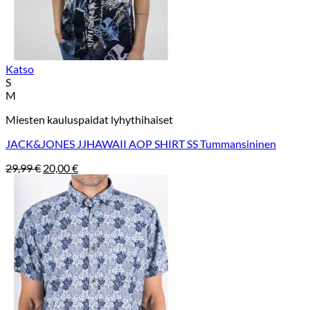
Katso
S
M
Miesten kauluspaidat lyhythihaiset
JACK&JONES JJHAWAII AOP SHIRT SS Tummansininen
Alkuperäinen
Nykyinen
29,99
€
20,00
€
hinta
hinta
oli:
on:
29,99 €.
20,00 €.