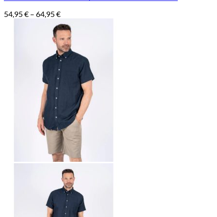
Hintaluokka:
54,95
€
–
64,95
€
54,95 €
-
64,95 €