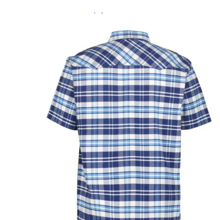
Paidat, tunikat ja jakut
Trikoopaidat
Naisten puserot
Tunikat
Jakut ja liivit
Naisten neuleet
Naisten neuletakit
Naisten neulepuserot
Naisten mekot ja hameet
Mekot
Hameet
Naisten housut
Leggingsit ja collegehousut
Naisten housut
Naisten farkut
Caprit ja shortsit
Naisten asusteet
Vyöt ja korut
Naisten päähineet, huivit ja käsineet
Naisten yöasut ja alusvaatteet
Naisten alusvaatteet
Sukat ja sukkahousut
Naisten yöasut