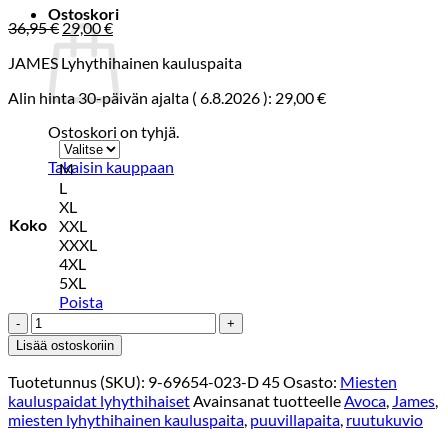
Ostoskori
Alkuperäinen
Nykyinen
36,95
€
29,00
€
hinta
hinta
JAMES Lyhythihainen kauluspaita
oli:
on:
36,95 €.
29,00 €.
Alin hinta 30-päivän ajalta (
6.8.2026
):
29,00
€
Ostoskori on tyhjä.
Takaisin kauppaan
M
L
XL
Koko
XXL
XXXL
4XL
5XL
Poista
JAMES
RUUTUPAITA
Lisää ostoskoriin
1/2
AVOCA
Tuotetunnus (SKU):
9-69654-023-D 45
Osasto:
Miesten
Keskisininen
kauluspaidat lyhythihaiset
Avainsanat tuotteelle
Avoca
,
James
,
määrä
miesten lyhythihainen kauluspaita
,
puuvillapaita
,
ruutukuvio