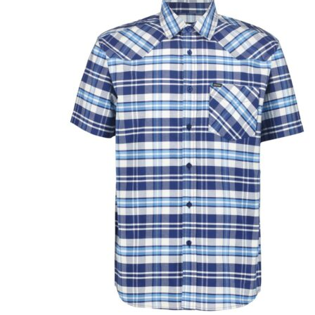
Puvut
Puvuntakit ja blazerit
Miesten housut
Miesten housut
Miesten farkut
Miesten collegehousut
Miesten shortsit
Miesten asusteet
Vyöt ja olkaimet
Solmiot, rusetit ja taskuliinat
Miesten päähineet, huivit ja käsineet
Miesten yöasut ja alusvaatteet
Miesten alusvaatteet
Miesten sukat
Miesten yöasut
Miesten aamutakit ja kylpytakit
Miesten takit
Miesten nahkatakit
Miesten kevät-ja syystakit
Miesten villakangastakit
Miesten talvitakit
NAISET
Naisten paidat
Naisten colleget