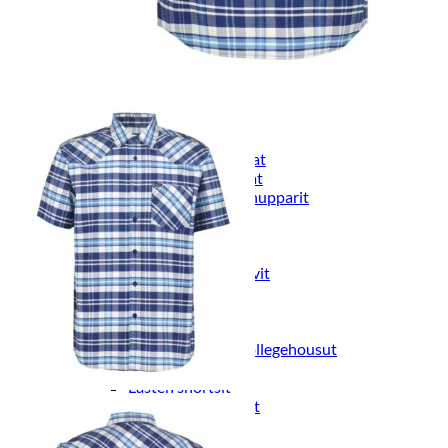
Naisten aamutakit ja kylpytakit
Naisten takit
Naisten kevät-ja syystakit
Naisten nahkatakit
Naisten talvitakit
LAPSET
Lasten paidat
Lasten paidat
Lasten kauluspaidat
Lasten trikoopaidat
Lasten colleget ja hupparit
Lasten neuleet
Lasten mekot ja hameet
Mekot ja hameet
Lasten puvut,bleiserit,liivit
Liivit
Lasten housut
Lasten housut
Lasten trikoo-ja collegehousut
Lasten farkut
Lasten shortsit
Lasten juhlahousut
Yöasut ja kylpytakit
Lasten yöpaidat