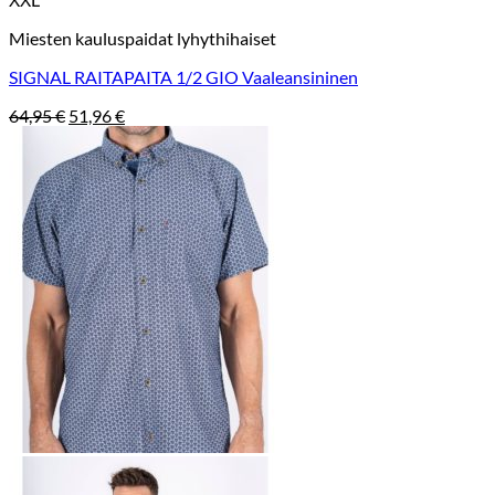
Miesten kauluspaidat lyhythihaiset
SIGNAL RAITAPAITA 1/2 GIO Vaaleansininen
Alkuperäinen
Nykyinen
64,95
€
51,96
€
hinta
hinta
oli:
on:
64,95 €.
51,96 €.