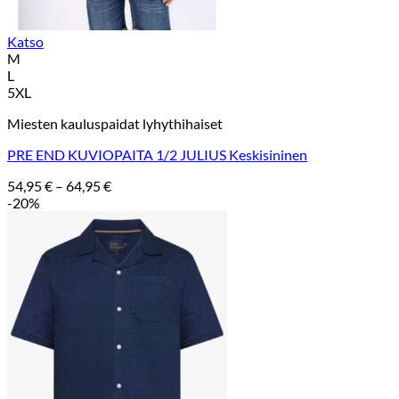
Katso
M
L
5XL
Miesten kauluspaidat lyhythihaiset
PRE END KUVIOPAITA 1/2 JULIUS Keskisininen
Hintaluokka:
54,95
€
–
64,95
€
54,95 €
-20%
-
64,95 €