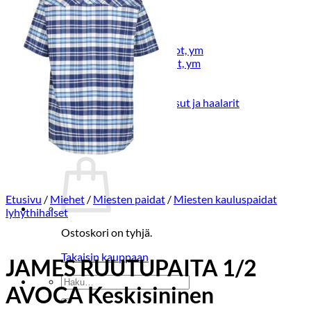
Lasten pyjamat
Kylpytakit
Lasten asusteet
Vyöt, käsineet,pipot, ym
Sukat, sukkahousut, ym
Lasten ulkoilu
Lasten takit
Ulkoilupuvut, housut ja haalarit
Kirjaudu
Etusivu
/
Miehet
/
Miesten paidat
/
Miesten kauluspaidat
lyhythihaiset
Ostoskori on tyhjä.
Takaisin kauppaan
JAMES RUUTUPAITA 1/2
Etsi:
AVOCA Keskisininen