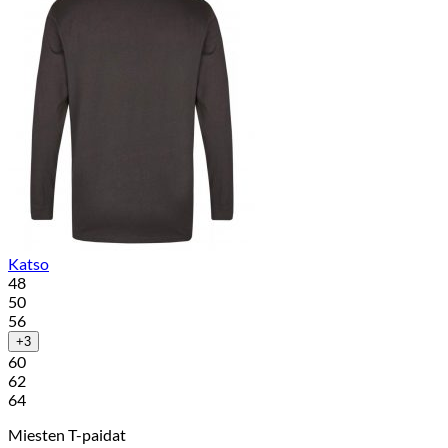
Katso
48
50
56
+3
60
62
64
Miesten T-paidat