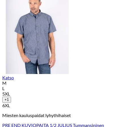
Katso
M
L
5XL
+1
6XL
Miesten kauluspaidat lyhythihaiset
PRE END KUVIOPAITA 1/2 JULIUS Tummansininen