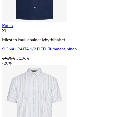
Katso
XL
Miesten kauluspaidat lyhythihaiset
SIGNAL PAITA 1/2 EIFEL Tummansininen
Alkuperäinen
Nykyinen
64,95
€
51,96
€
hinta
hinta
-20%
oli:
on:
64,95 €.
51,96 €.