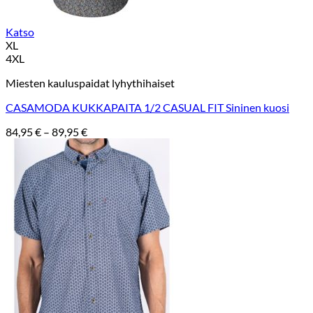
Katso
XL
4XL
Miesten kauluspaidat lyhythihaiset
CASAMODA KUKKAPAITA 1/2 CASUAL FIT Sininen kuosi
Hintaluokka:
84,95
€
–
89,95
€
84,95 €
-
89,95 €