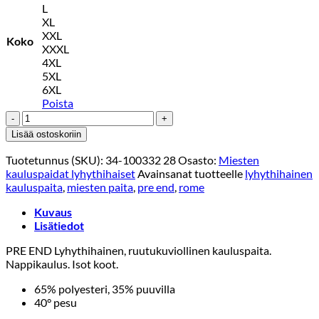
L
XL
XXL
Koko
XXXL
4XL
5XL
6XL
Poista
PRE
END
Lisää ostoskoriin
RUUTUPAITA
1/2
Tuotetunnus (SKU):
34-100332 28
Osasto:
Miesten
Tummanpunainen
kauluspaidat lyhythihaiset
Avainsanat tuotteelle
lyhythihainen
määrä
kauluspaita
,
miesten paita
,
pre end
,
rome
Kuvaus
Lisätiedot
PRE END Lyhythihainen, ruutukuviollinen kauluspaita.
Nappikaulus. Isot koot.
65% polyesteri, 35% puuvilla
40° pesu