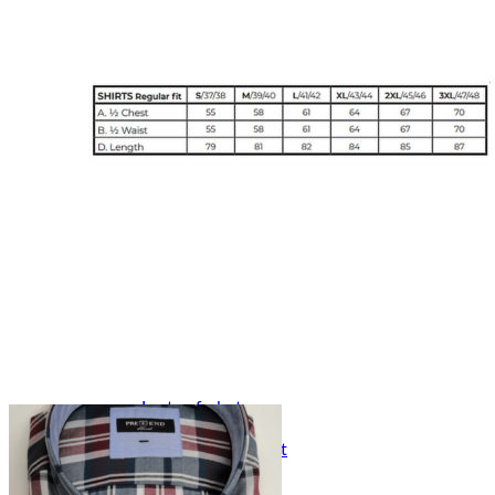
Naisten aamutakit ja kylpytakit
Naisten takit
Naisten kevät-ja syystakit
Naisten nahkatakit
Naisten talvitakit
LAPSET
Lasten paidat
Lasten paidat
Lasten kauluspaidat
Lasten trikoopaidat
Lasten colleget ja hupparit
Lasten neuleet
Lasten mekot ja hameet
Mekot ja hameet
Lasten puvut,bleiserit,liivit
Liivit
Lasten housut
Lasten housut
Lasten trikoo-ja collegehousut
Lasten farkut
Lasten shortsit
Lasten juhlahousut
Yöasut ja kylpytakit
Lasten yöpaidat