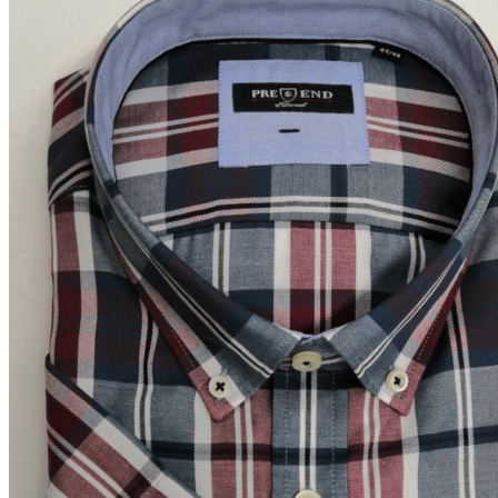
Puvut
Puvuntakit ja blazerit
Miesten housut
Miesten housut
Miesten farkut
Miesten collegehousut
Miesten shortsit
Miesten asusteet
Vyöt ja olkaimet
Solmiot, rusetit ja taskuliinat
Miesten päähineet, huivit ja käsineet
Miesten yöasut ja alusvaatteet
Miesten alusvaatteet
Miesten sukat
Miesten yöasut
Miesten aamutakit ja kylpytakit
Miesten takit
Miesten nahkatakit
Miesten kevät-ja syystakit
Miesten villakangastakit
Miesten talvitakit
NAISET
Naisten paidat
Naisten colleget