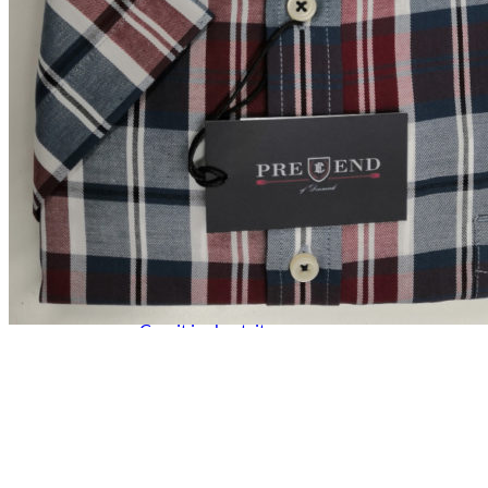
Paidat, tunikat ja jakut
Trikoopaidat
Naisten puserot
Tunikat
Jakut ja liivit
Naisten neuleet
Naisten neuletakit
Naisten neulepuserot
Naisten mekot ja hameet
Mekot
Hameet
Naisten housut
Leggingsit ja collegehousut
Naisten housut
Naisten farkut
Caprit ja shortsit
Naisten asusteet
Vyöt ja korut
Naisten päähineet, huivit ja käsineet
Naisten yöasut ja alusvaatteet
Naisten alusvaatteet
Sukat ja sukkahousut
Naisten yöasut