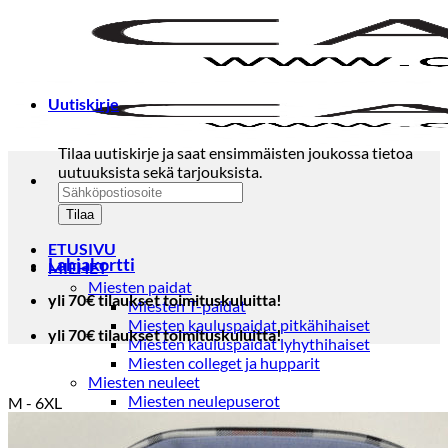
Skip
to
content
Uutiskirje
Tilaa uutiskirje ja saat ensimmäisten joukossa tietoa
uutuuksista sekä tarjouksista.
ETUSIVU
Lahjakortti
MIEHET
Miesten paidat
yli 70€ tilaukset toimituskuluitta!
Miesten T-paidat
Miesten kauluspaidat pitkähihaiset
yli 70€ tilaukset toimituskuluitta!
Miesten kauluspaidat lyhythihaiset
Miesten colleget ja hupparit
Miesten neuleet
Miesten neulepuserot
M - 6XL
Miesten neuletakit
Puvut ja blazerit