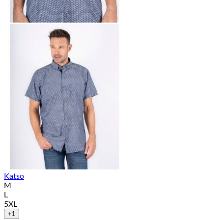
Katso
M
L
5XL
+1