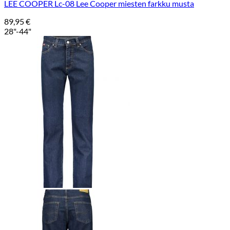
LEE COOPER Lc-08 Lee Cooper miesten farkku musta
89,95
€
28"-44"