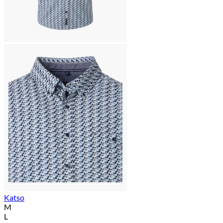
Katso
M
L