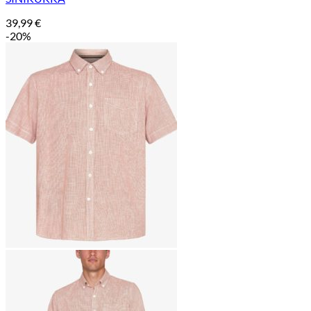
39,99
€
-20%