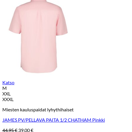
Katso
M
XXL
XXXL
Miesten kauluspaidat lyhythihaiset
JAMES PV/PELLAVA PAITA 1/2 CHATHAM Pinkki
Alkuperäinen
Nykyinen
44,95
€
39,00
€