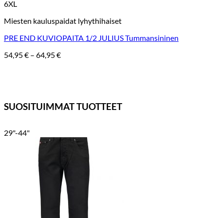
6XL
Miesten kauluspaidat lyhythihaiset
PRE END KUVIOPAITA 1/2 JULIUS Tummansininen
Hintaluokka:
54,95
€
–
64,95
€
54,95 €
-
64,95 €
SUOSITUIMMAT TUOTTEET
29"-44"