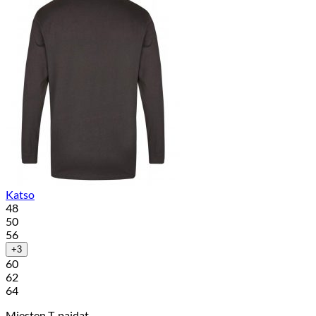
Katso
48
50
56
+3
60
62
64
Miesten T-paidat