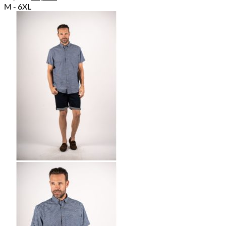
hinta
hinta
M - 6XL
oli:
on:
44,95 €.
39,00 €.