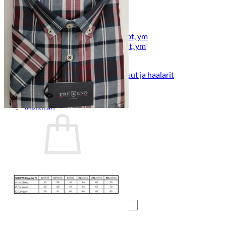
Lasten pyjamat
Kylpytakit
Lasten asusteet
Vyöt, käsineet,pipot, ym
Sukat, sukkahousut, ym
Lasten ulkoilu
Lasten takit
Ulkoilupuvut, housut ja haalarit
Kirjaudu
Ostoskori on tyhjä.
Takaisin kauppaan
Etsi: