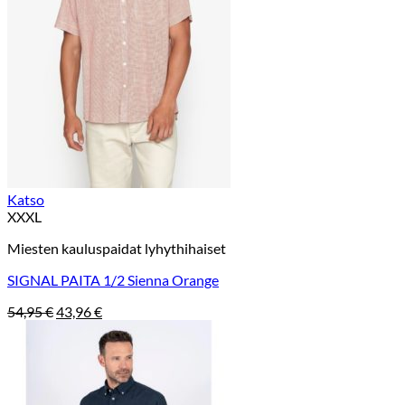
Katso
XXXL
Miesten kauluspaidat lyhythihaiset
SIGNAL PAITA 1/2 Sienna Orange
Alkuperäinen
Nykyinen
54,95
€
43,96
€
hinta
hinta
oli:
on:
54,95 €.
43,96 €.