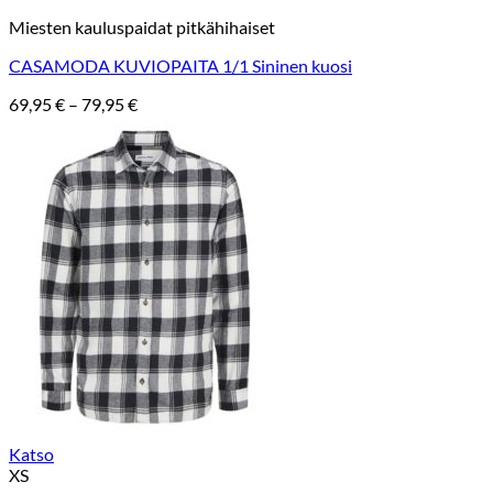
Miesten kauluspaidat pitkähihaiset
CASAMODA KUVIOPAITA 1/1 Sininen kuosi
Hintaluokka:
69,95
€
–
79,95
€
69,95 €
-
79,95 €
Katso
XS