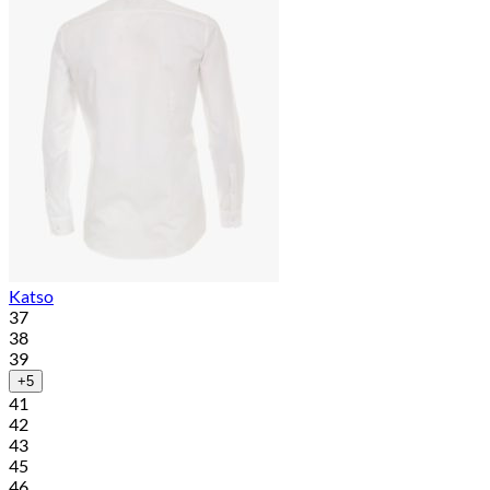
Katso
37
38
39
+5
41
42
43
45
46