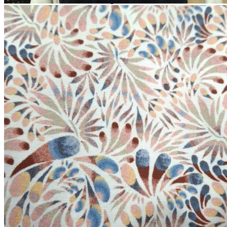
Paidat, tunikat ja jakut
Trikoopaidat
Naisten puserot
Tunikat
Jakut ja liivit
Naisten neuleet
Naisten neuletakit
Naisten neulepuserot
Naisten mekot ja hameet
Mekot
Hameet
Naisten housut
Leggingsit ja collegehousut
Naisten housut
Naisten farkut
Caprit ja shortsit
Naisten asusteet
Vyöt ja korut
Naisten päähineet, huivit ja käsineet
Naisten yöasut ja alusvaatteet
Naisten alusvaatteet
Sukat ja sukkahousut
Naisten yöasut