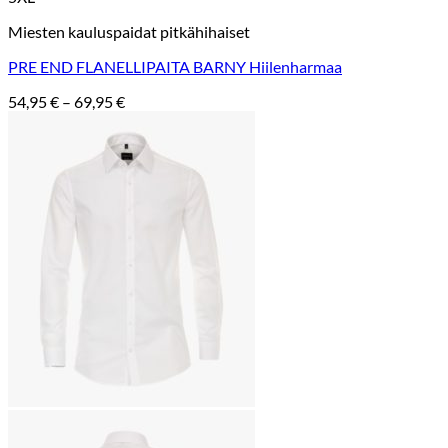
Miesten kauluspaidat pitkähihaiset
PRE END FLANELLIPAITA BARNY Hiilenharmaa
Hintaluokka:
54,95
€
–
69,95
€
54,95 €
-
69,95 €