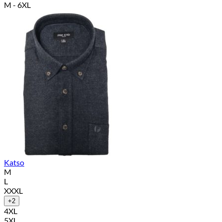
69,90 €
M - 6XL
-
74,90 €
Katso
M
L
XXXL
+2
4XL
5XL