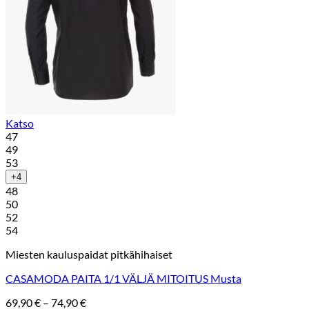
Katso
47
49
53
+4
48
50
52
54
Miesten kauluspaidat pitkähihaiset
CASAMODA PAITA 1/1 VÄLJÄ MITOITUS Musta
Hintaluokka:
69,90
€
–
74,90
€