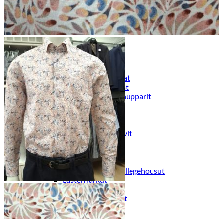
Naisten aamutakit ja kylpytakit
Naisten takit
Naisten kevät-ja syystakit
Naisten nahkatakit
Naisten talvitakit
LAPSET
Lasten paidat
Lasten paidat
Lasten kauluspaidat
Lasten trikoopaidat
Lasten colleget ja hupparit
Lasten neuleet
Lasten mekot ja hameet
Mekot ja hameet
Lasten puvut,bleiserit,liivit
Liivit
Lasten housut
Lasten housut
Lasten trikoo-ja collegehousut
Lasten farkut
Lasten shortsit
Lasten juhlahousut
Yöasut ja kylpytakit
Lasten yöpaidat