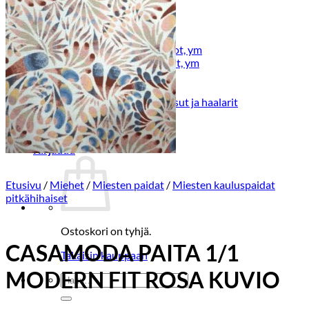
Lasten pyjamat
Kylpytakit
Lasten asusteet
Vyöt, käsineet,pipot, ym
Sukat, sukkahousut, ym
Lasten ulkoilu
Lasten takit
Ulkoilupuvut, housut ja haalarit
Kirjaudu
Etusivu
/
Miehet
/
Miesten paidat
/
Miesten kauluspaidat
pitkähihaiset
Ostoskori on tyhjä.
CASAMODA PAITA 1/1
Takaisin kauppaan
MODERN FIT ROSA KUVIO
Etsi: