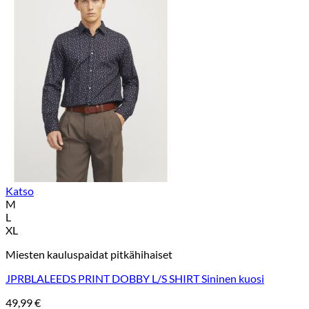
Katso
M
L
XL
Miesten kauluspaidat pitkähihaiset
JPRBLALEEDS PRINT DOBBY L/S SHIRT Sininen kuosi
49,99
€