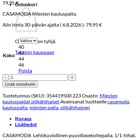
79,95
€
Ostoskori
CASAMODA Miesten kauluspaita.
Alin hinta 30-päivän ajalta (
6.8.2026
):
79,95
€
Ostoskori on tyhjä.
40
Takaisin kauppaan
42
Koko
44
46
Poista
CASAMODA
PAITA
Lisää ostoskoriin
1/1
MODERN
Tuotetunnus (SKU):
354419500 223
Osasto:
Miesten
FIT
kauluspaidat pitkähihaiset
Avainsanat tuotteelle
casamoda
,
ROSA
kauluspaita
,
miesten paita
,
pitkähihainen
KUVIO
määrä
Kuvaus
Lisätiedot
CASAMODA Lehtikuviollinen puuvillasekoitepaita. 1/1-hihat.