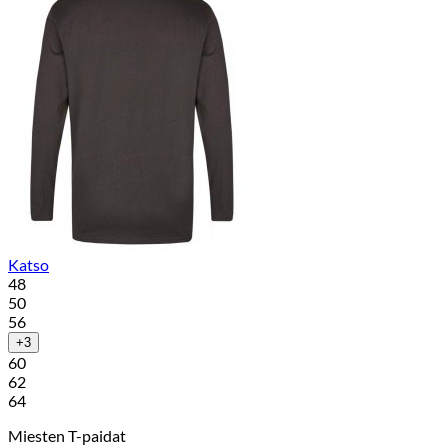
Katso
48
50
56
+3
60
62
64
Miesten T-paidat