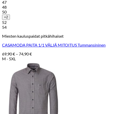
47
48
50
+2
52
54
Miesten kauluspaidat pitkähihaiset
CASAMODA PAITA 1/1 VÄLJÄ MITOITUS Tummansininen
Hintaluokka:
69,90
€
–
74,90
€
69,90 €
M - 5XL
-
74,90 €