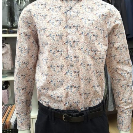
Puvut
Puvuntakit ja blazerit
Miesten housut
Miesten housut
Miesten farkut
Miesten collegehousut
Miesten shortsit
Miesten asusteet
Vyöt ja olkaimet
Solmiot, rusetit ja taskuliinat
Miesten päähineet, huivit ja käsineet
Miesten yöasut ja alusvaatteet
Miesten alusvaatteet
Miesten sukat
Miesten yöasut
Miesten aamutakit ja kylpytakit
Miesten takit
Miesten nahkatakit
Miesten kevät-ja syystakit
Miesten villakangastakit
Miesten talvitakit
NAISET
Naisten paidat
Naisten colleget