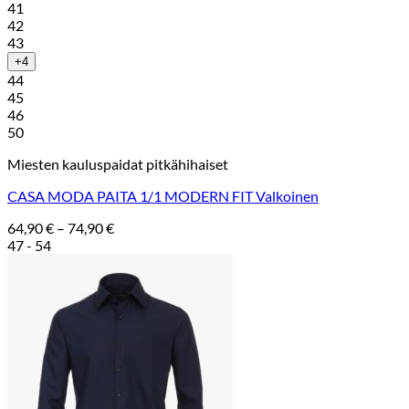
41
42
43
+4
44
45
46
50
Miesten kauluspaidat pitkähihaiset
CASA MODA PAITA 1/1 MODERN FIT Valkoinen
Hintaluokka:
64,90
€
–
74,90
€
64,90 €
47 - 54
-
74,90 €