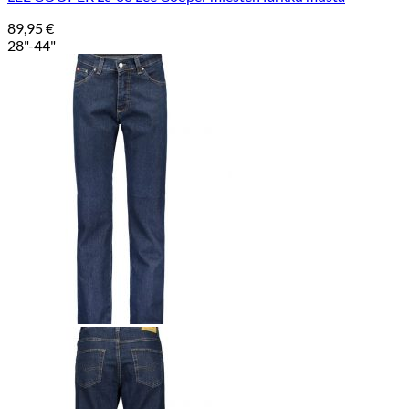
89,95
€
28"-44"