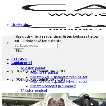
Skip
to
content
Uutiskirje
Tilaa uutiskirje ja saat ensimmäisten joukossa tietoa
uutuuksista sekä tarjouksista.
ETUSIVU
Lahjakortti
MIEHET
Miesten paidat
yli 70€ tilaukset toimituskuluitta!
Miesten T-paidat
Miesten kauluspaidat pitkähihaiset
yli 70€ tilaukset toimituskuluitta!
Miesten kauluspaidat lyhythihaiset
Miesten colleget ja hupparit
Miesten neuleet
Miesten neulepuserot
Miesten neuletakit
Puvut ja blazerit