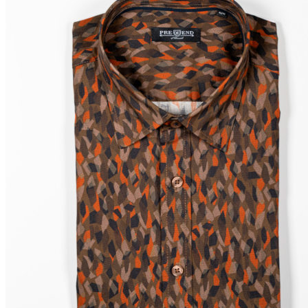
Miesten colleget ja hupparit
Miesten neuleet
Miesten neulepuserot
Miesten neuletakit
Puvut ja blazerit
Puvut
Puvuntakit ja blazerit
Miesten housut
Miesten housut
Miesten farkut
Miesten collegehousut
Miesten shortsit
Miesten asusteet
Vyöt ja olkaimet
Solmiot, rusetit ja taskuliinat
Miesten päähineet, huivit ja käsineet
Miesten yöasut ja alusvaatteet
Miesten alusvaatteet
Miesten sukat
Miesten yöasut
Miesten aamutakit ja kylpytakit
Miesten takit
Miesten nahkatakit