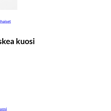
ihaiset
kea kuosi
uosi