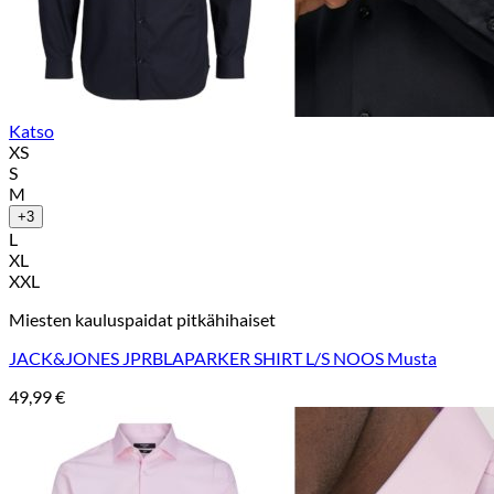
Katso
XS
S
M
+3
L
XL
XXL
Miesten kauluspaidat pitkähihaiset
JACK&JONES JPRBLAPARKER SHIRT L/S NOOS Musta
49,99
€