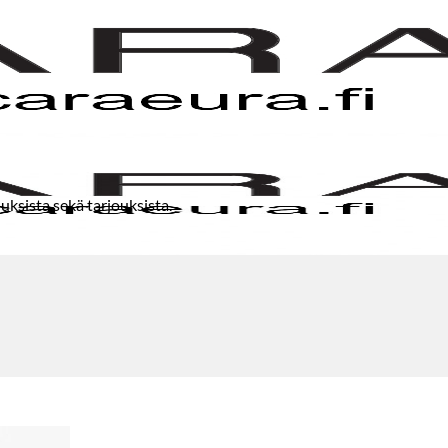
uksista sekä tarjouksista.