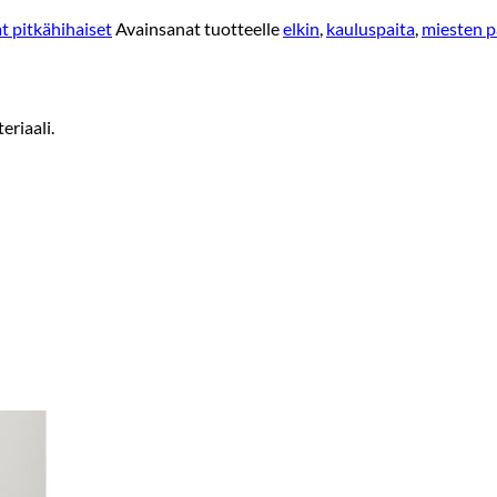
t pitkähihaiset
Avainsanat tuotteelle
elkin
,
kauluspaita
,
miesten p
eriaali.