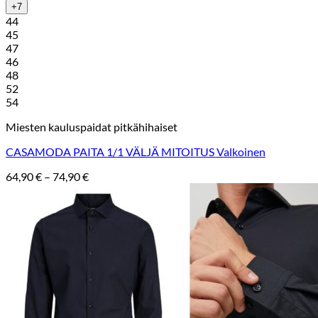
+7
44
45
47
46
48
52
54
Miesten kauluspaidat pitkähihaiset
CASAMODA PAITA 1/1 VÄLJÄ MITOITUS Valkoinen
Hintaluokka:
64,90
€
–
74,90
€
64,90 €
-
74,90 €