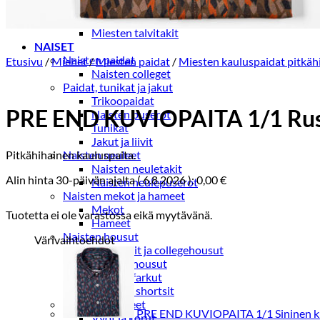
Miesten kevät-ja syystakit
Miesten villakangastakit
Miesten talvitakit
NAISET
Naisten paidat
Etusivu
/
Miehet
/
Miesten paidat
/
Miesten kauluspaidat pitkäh
Naisten colleget
Paidat, tunikat ja jakut
Trikoopaidat
PRE END KUVIOPAITA 1/1 Rus
Naisten puserot
Tunikat
Jakut ja liivit
Pitkähihainen kauluspaita.
Naisten neuleet
Naisten neuletakit
Alin hinta 30-päivän ajalta (
6.8.2026
):
0,00
€
Naisten neulepuserot
Naisten mekot ja hameet
Mekot
Tuotetta ei ole varastossa eikä myytävänä.
Hameet
Naisten housut
Värivaihtoehdot
Leggingsit ja collegehousut
Naisten housut
Naisten farkut
Caprit ja shortsit
Naisten asusteet
PRE END KUVIOPAITA 1/1 Sininen k
Vyöt ja korut