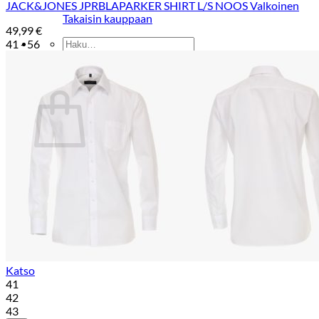
JACK&JONES JPRBLAPARKER SHIRT L/S NOOS Valkoinen
Takaisin kauppaan
49,99
€
Etsi:
41 - 56
Ostoskori
Ostoskori on tyhjä.
Takaisin kauppaan
Katso
41
42
43