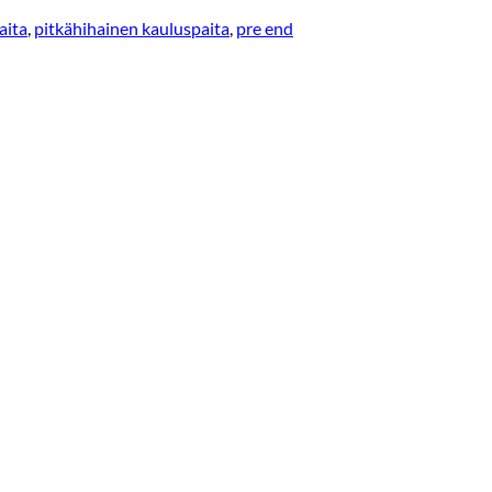
aita
,
pitkähihainen kauluspaita
,
pre end