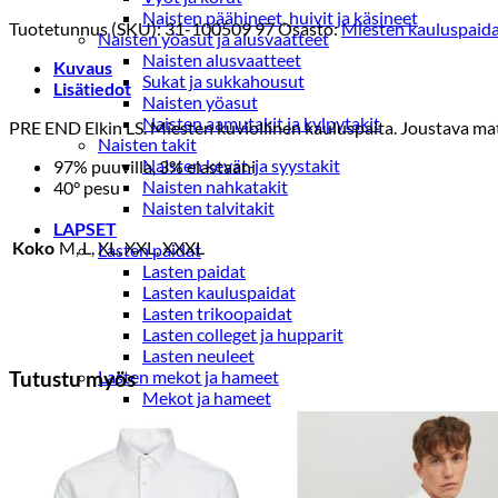
Naisten päähineet, huivit ja käsineet
Tuotetunnus (SKU):
31-100509 97
Osasto:
Miesten kauluspaida
Naisten yöasut ja alusvaatteet
Naisten alusvaatteet
Kuvaus
Sukat ja sukkahousut
Lisätiedot
Naisten yöasut
Naisten aamutakit ja kylpytakit
PRE END Elkin LS. Miesten kuviollinen kauluspaita. Joustava mat
Naisten takit
Naisten kevät-ja syystakit
97% puuvilla, 3% elastaani
Naisten nahkatakit
40° pesu
Naisten talvitakit
LAPSET
Koko
M, L, XL, XXL, XXXL
Lasten paidat
Lasten paidat
Lasten kauluspaidat
Lasten trikoopaidat
Lasten colleget ja hupparit
Lasten neuleet
Lasten mekot ja hameet
Tutustu myös
Mekot ja hameet
Lasten puvut,bleiserit,liivit
Liivit
Lasten housut
Lasten housut