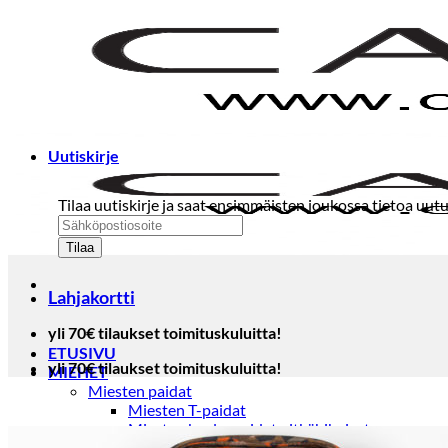
Skip
to
content
Uutiskirje
Tilaa uutiskirje ja saat ensimmäisten joukossa tietoa uutu
Lahjakortti
yli 70€ tilaukset toimituskuluitta!
ETUSIVU
yli 70€ tilaukset toimituskuluitta!
MIEHET
Miesten paidat
Miesten T-paidat
Miesten kauluspaidat pitkähihaiset
Miesten kauluspaidat lyhythihaiset