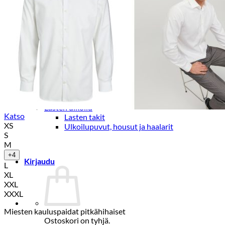
Lasten trikoo-ja collegehousut
Lasten farkut
Lasten shortsit
Lasten juhlahousut
Yöasut ja kylpytakit
Lasten yöpaidat
Lasten pyjamat
Kylpytakit
Lasten asusteet
Vyöt, käsineet,pipot, ym
Sukat, sukkahousut, ym
Lasten ulkoilu
Katso
Lasten takit
XS
Ulkoilupuvut, housut ja haalarit
S
M
+4
Kirjaudu
L
XL
XXL
XXXL
Miesten kauluspaidat pitkähihaiset
Ostoskori on tyhjä.