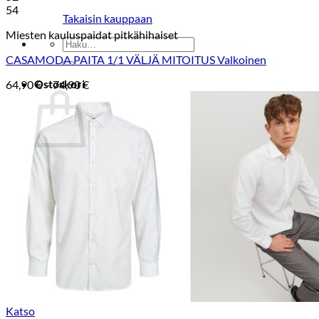
54
Takaisin kauppaan
Miesten kauluspaidat pitkähihaiset
Etsi:
CASAMODA PAITA 1/1 VÄLJÄ MITOITUS Valkoinen
Ostoskori
Hintaluokka:
64,90
€
–
74,90
€
64,90 €
-
74,90 €
Ostoskori on tyhjä.
Takaisin kauppaan
Katso