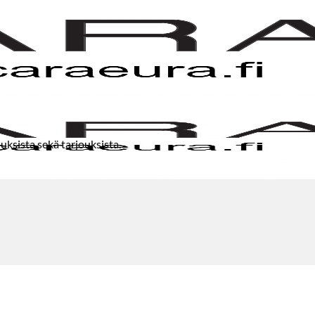
uksista sekä tarjouksista.