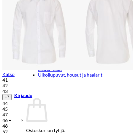
Lasten trikoo-ja collegehousut
Lasten farkut
Lasten shortsit
Lasten juhlahousut
Yöasut ja kylpytakit
Lasten yöpaidat
Lasten pyjamat
Kylpytakit
Lasten asusteet
Vyöt, käsineet,pipot, ym
Sukat, sukkahousut, ym
Lasten ulkoilu
Lasten takit
Katso
Ulkoilupuvut, housut ja haalarit
41
42
43
Kirjaudu
+7
44
45
47
46
48
Ostoskori on tyhjä.
52