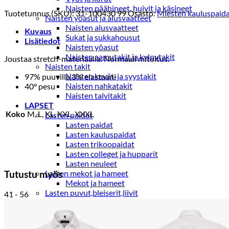
Naisten päähineet, huivit ja käsineet
Tuotetunnus (SKU):
31-100430 99
Osasto:
Miesten kauluspaida
Naisten yöasut ja alusvaatteet
Naisten alusvaatteet
Kuvaus
Sukat ja sukkahousut
Lisätiedot
Naisten yöasut
Naisten aamutakit ja kylpytakit
Joustaa stretch-materiaalia. Normaali mitoitus.
Naisten takit
Naisten kevät-ja syystakit
97% puuvilla,3% elastaani
Naisten nahkatakit
40° pesu
Naisten talvitakit
LAPSET
Koko
M, L, XL, XXL, XXXL
Lasten paidat
Lasten paidat
Lasten kauluspaidat
Lasten trikoopaidat
Lasten colleget ja hupparit
Lasten neuleet
Lasten mekot ja hameet
Tutustu myös
Mekot ja hameet
Lasten puvut,bleiserit,liivit
41 - 56
Liivit
Lasten housut
Lasten housut