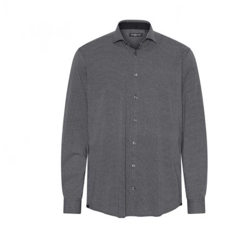
Miesten colleget ja hupparit
Miesten neuleet
Miesten neulepuserot
Miesten neuletakit
Puvut ja blazerit
Puvut
Puvuntakit ja blazerit
Miesten housut
Miesten housut
Miesten farkut
Miesten collegehousut
Miesten shortsit
Miesten asusteet
Vyöt ja olkaimet
Solmiot, rusetit ja taskuliinat
Miesten päähineet, huivit ja käsineet
Miesten yöasut ja alusvaatteet
Miesten alusvaatteet
Miesten sukat
Miesten yöasut
Miesten aamutakit ja kylpytakit
Miesten takit
Miesten nahkatakit