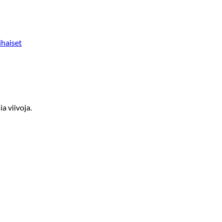
ihaiset
a viivoja.