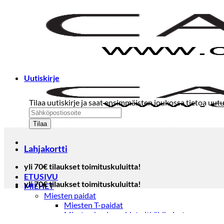
Skip
to
content
Uutiskirje
Tilaa uutiskirje ja saat ensimmäisten joukossa tietoa uutu
Lahjakortti
yli 70€ tilaukset toimituskuluitta!
ETUSIVU
yli 70€ tilaukset toimituskuluitta!
MIEHET
Miesten paidat
Miesten T-paidat
Miesten kauluspaidat pitkähihaiset
Miesten kauluspaidat lyhythihaiset