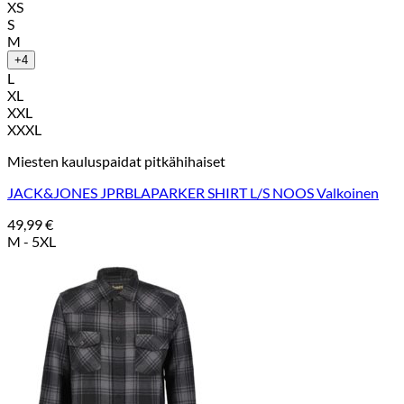
XS
S
M
+4
L
XL
XXL
XXXL
Miesten kauluspaidat pitkähihaiset
JACK&JONES JPRBLAPARKER SHIRT L/S NOOS Valkoinen
49,99
€
M - 5XL