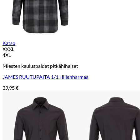
Katso
XXXL
4XL
Miesten kauluspaidat pitkähihaiset
JAMES RUUTUPAITA 1/1 Hiilenharmaa
39,95
€