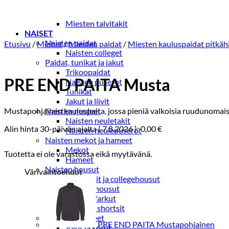
Miesten kevät-ja syystakit
Miesten villakangastakit
Miesten talvitakit
NAISET
Naisten paidat
Etusivu
/
Miehet
/
Miesten paidat
/
Miesten kauluspaidat pitkäh
Naisten colleget
Paidat, tunikat ja jakut
Trikoopaidat
PRE END PAITA Musta
Naisten puserot
Tunikat
Jakut ja liivit
Mustapohjainen kauluspaita, jossa pieniä valkoisia ruudunomaisi
Naisten neuleet
Naisten neuletakit
Alin hinta 30-päivän ajalta (
7.8.2026
):
0,00
€
Naisten neulepuserot
Naisten mekot ja hameet
Mekot
Tuotetta ei ole varastossa eikä myytävänä.
Hameet
Naisten housut
Värivaihtoehdot
Leggingsit ja collegehousut
Naisten housut
Naisten farkut
Caprit ja shortsit
Naisten asusteet
PRE END PAITA Mustapohjainen
Vyöt ja korut