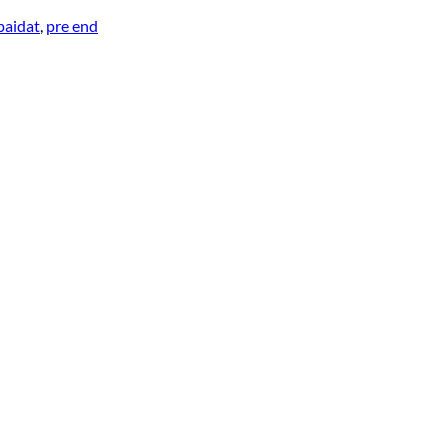
paidat
,
pre end