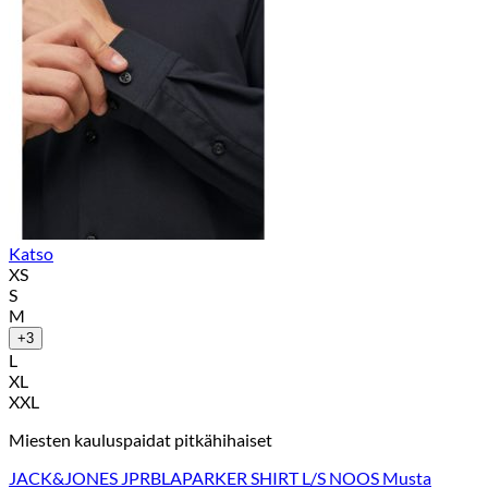
Katso
XS
S
M
+3
L
XL
XXL
Miesten kauluspaidat pitkähihaiset
JACK&JONES JPRBLAPARKER SHIRT L/S NOOS Musta