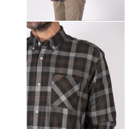
Naisten aamutakit ja kylpytakit
Naisten takit
Naisten kevät-ja syystakit
Naisten nahkatakit
Naisten talvitakit
LAPSET
Lasten paidat
Lasten paidat
Lasten kauluspaidat
Lasten trikoopaidat
Lasten colleget ja hupparit
Lasten neuleet
Lasten mekot ja hameet
Mekot ja hameet
Lasten puvut,bleiserit,liivit
Liivit
Lasten housut
Lasten housut
Lasten trikoo-ja collegehousut
Lasten farkut
Lasten shortsit
Lasten juhlahousut
Yöasut ja kylpytakit
Lasten yöpaidat