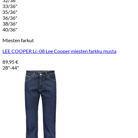
32/36"
33/36"
35/36"
36/36"
38/36"
40/36"
Miesten farkut
LEE COOPER Lc-08 Lee Cooper miesten farkku musta
89,95
€
28"-44"