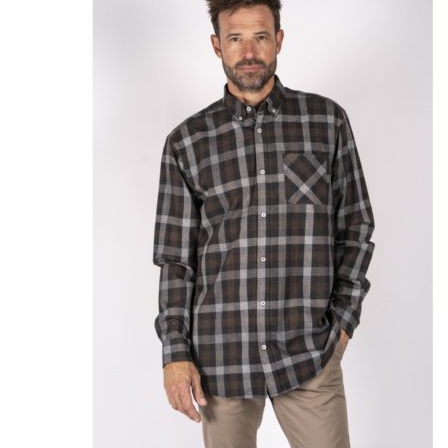
Puvut
Puvuntakit ja blazerit
Miesten housut
Miesten housut
Miesten farkut
Miesten collegehousut
Miesten shortsit
Miesten asusteet
Vyöt ja olkaimet
Solmiot, rusetit ja taskuliinat
Miesten päähineet, huivit ja käsineet
Miesten yöasut ja alusvaatteet
Miesten alusvaatteet
Miesten sukat
Miesten yöasut
Miesten aamutakit ja kylpytakit
Miesten takit
Miesten nahkatakit
Miesten kevät-ja syystakit
Miesten villakangastakit
Miesten talvitakit
NAISET
Naisten paidat
Naisten colleget