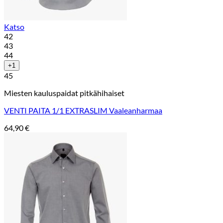
Katso
42
43
44
+1
45
Miesten kauluspaidat pitkähihaiset
VENTI PAITA 1/1 EXTRASLIM Vaaleanharmaa
64,90
€