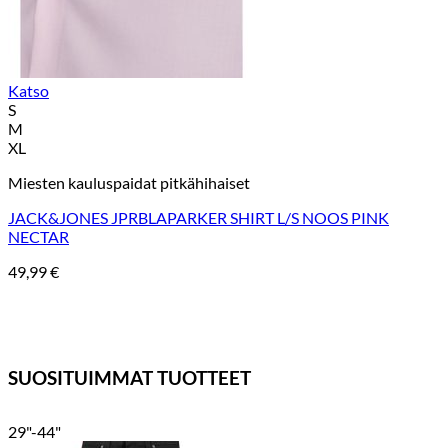
Katso
S
M
XL
Miesten kauluspaidat pitkähihaiset
JACK&JONES JPRBLAPARKER SHIRT L/S NOOS PINK
NECTAR
49,99
€
SUOSITUIMMAT TUOTTEET
29"-44"