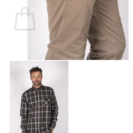
Ostoskori
Ostoskori on tyhjä.
Takaisin kauppaan