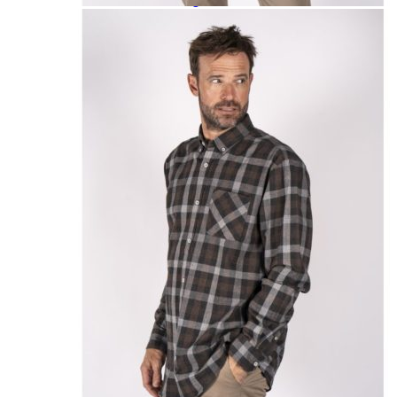
Paidat, tunikat ja jakut
Trikoopaidat
Naisten puserot
Tunikat
Jakut ja liivit
Naisten neuleet
Naisten neuletakit
Naisten neulepuserot
Naisten mekot ja hameet
Mekot
Hameet
Naisten housut
Leggingsit ja collegehousut
Naisten housut
Naisten farkut
Caprit ja shortsit
Naisten asusteet
Vyöt ja korut
Naisten päähineet, huivit ja käsineet
Naisten yöasut ja alusvaatteet
Naisten alusvaatteet
Sukat ja sukkahousut
Naisten yöasut