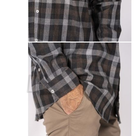
Lasten pyjamat
Kylpytakit
Lasten asusteet
Vyöt, käsineet,pipot, ym
Sukat, sukkahousut, ym
Lasten ulkoilu
Lasten takit
Ulkoilupuvut, housut ja haalarit
Kirjaudu
Ostoskori on tyhjä.
Takaisin kauppaan
Etsi: