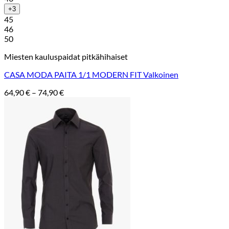
+3
45
46
50
Miesten kauluspaidat pitkähihaiset
CASA MODA PAITA 1/1 MODERN FIT Valkoinen
Hintaluokka:
64,90
€
–
74,90
€
64,90 €
-
74,90 €