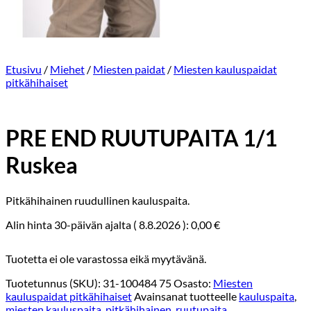
Etusivu
/
Miehet
/
Miesten paidat
/
Miesten kauluspaidat
pitkähihaiset
PRE END RUUTUPAITA 1/1
Ruskea
Pitkähihainen ruudullinen kauluspaita.
Alin hinta 30-päivän ajalta (
8.8.2026
):
0,00
€
Tuotetta ei ole varastossa eikä myytävänä.
Tuotetunnus (SKU):
31-100484 75
Osasto:
Miesten
kauluspaidat pitkähihaiset
Avainsanat tuotteelle
kauluspaita
,
miesten kauluspaita
,
pitkähihainen
,
ruutupaita