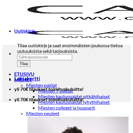
Skip
to
content
Uutiskirje
Tilaa uutiskirje ja saat ensimmäisten joukossa tietoa
uutuuksista sekä tarjouksista.
ETUSIVU
Lahjakortti
MIEHET
Miesten paidat
yli 70€ tilaukset toimituskuluitta!
Miesten T-paidat
Miesten kauluspaidat pitkähihaiset
yli 70€ tilaukset toimituskuluitta!
Miesten kauluspaidat lyhythihaiset
Miesten colleget ja hupparit
Miesten neuleet
Miesten neulepuserot
Miesten neuletakit
Puvut ja blazerit