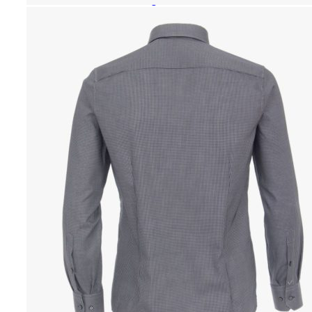
Paidat, tunikat ja jakut
Trikoopaidat
Naisten puserot
Tunikat
Jakut ja liivit
Naisten neuleet
Naisten neuletakit
Naisten neulepuserot
Naisten mekot ja hameet
Mekot
Hameet
Naisten housut
Leggingsit ja collegehousut
Naisten housut
Naisten farkut
Caprit ja shortsit
Naisten asusteet
Vyöt ja korut
Naisten päähineet, huivit ja käsineet
Naisten yöasut ja alusvaatteet
Naisten alusvaatteet
Sukat ja sukkahousut
Naisten yöasut