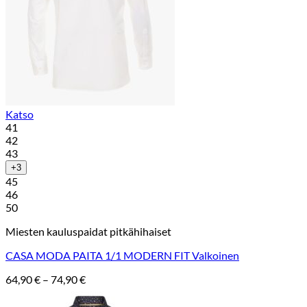
Katso
41
42
43
+3
45
46
50
Miesten kauluspaidat pitkähihaiset
CASA MODA PAITA 1/1 MODERN FIT Valkoinen
Hintaluokka:
64,90
€
–
74,90
€
64,90 €
-