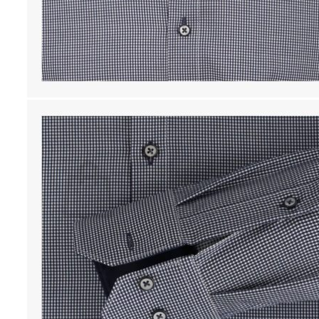
Lasten pyjamat
Kylpytakit
Lasten asusteet
Vyöt, käsineet,pipot, ym
Sukat, sukkahousut, ym
Lasten ulkoilu
Lasten takit
Ulkoilupuvut, housut ja haalarit
Kirjaudu
Ostoskori on tyhjä.
Takaisin kauppaan
Etsi: