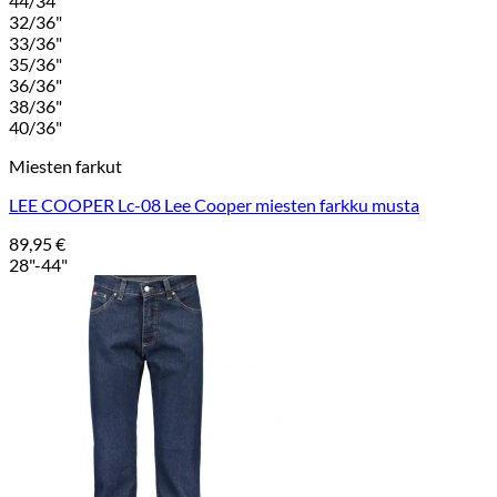
44/34"
32/36"
33/36"
35/36"
36/36"
38/36"
40/36"
Miesten farkut
LEE COOPER Lc-08 Lee Cooper miesten farkku musta
89,95
€
28"-44"