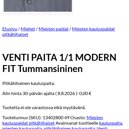
Etusivu
/
Miehet
/
Miesten paidat
/
Miesten kauluspaidat
pitkähihaiset
VENTI PAITA 1/1 MODERN
FIT Tummansininen
Pitkähihainen kauluspaita.
Alin hinta 30-päivän ajalta (
8.8.2026
):
0,00
€
Tuotetta ei ole varastossa eikä myytävänä.
Tuotetunnus (SKU):
13402800 49
Osasto:
Miesten
kauluspaidat pitkähihaiset
Avainsanat tuotteelle
kauluspaita
,
miesten kauluspaita
,
pitkähihainen kauluspaita
,
Venti