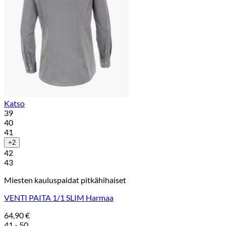
Katso
39
40
41
+2
42
43
Miesten kauluspaidat pitkähihaiset
VENTI PAITA 1/1 SLIM Harmaa
64,90
€
41 - 50