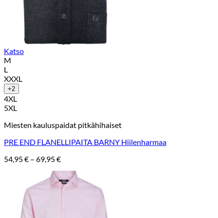
Katso
M
L
XXXL
+2
4XL
5XL
Miesten kauluspaidat pitkähihaiset
PRE END FLANELLIPAITA BARNY Hiilenharmaa
Hintaluokka:
54,95
€
–
69,95
€
54,95 €
-
69,95 €