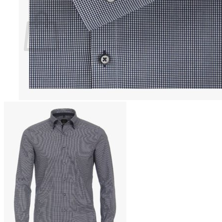
Ostoskori
Ostoskori on tyhjä.
Takaisin kauppaan