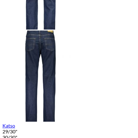
Katso
29/30"
30/30"