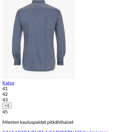
Katso
41
42
43
+1
45
Miesten kauluspaidat pitkähihaiset