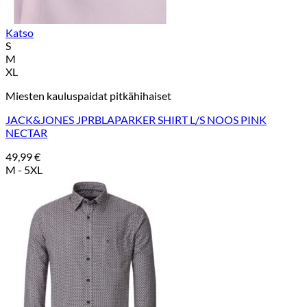
Katso
S
M
XL
Miesten kauluspaidat pitkähihaiset
JACK&JONES JPRBLAPARKER SHIRT L/S NOOS PINK
NECTAR
49,99
€
M - 5XL