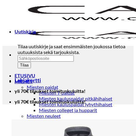
Skip
to
content
Uutiskirje
Tilaa uutiskirje ja saat ensimmäisten joukossa tietoa
uutuuksista sekä tarjouksista.
ETUSIVU
Lahjakortti
MIEHET
Miesten paidat
yli 70€ tilaukset toimituskuluitta!
Miesten T-paidat
Miesten kauluspaidat pitkähihaiset
yli 70€ tilaukset toimituskuluitta!
Miesten kauluspaidat lyhythihaiset
Miesten colleget ja hupparit
Miesten neuleet
Miesten neulepuserot
Miesten neuletakit
Puvut ja blazerit