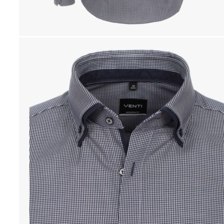
Naisten aamutakit ja kylpytakit
Naisten takit
Naisten kevät-ja syystakit
Naisten nahkatakit
Naisten talvitakit
LAPSET
Lasten paidat
Lasten paidat
Lasten kauluspaidat
Lasten trikoopaidat
Lasten colleget ja hupparit
Lasten neuleet
Lasten mekot ja hameet
Mekot ja hameet
Lasten puvut,bleiserit,liivit
Liivit
Lasten housut
Lasten housut
Lasten trikoo-ja collegehousut
Lasten farkut
Lasten shortsit
Lasten juhlahousut
Yöasut ja kylpytakit
Lasten yöpaidat