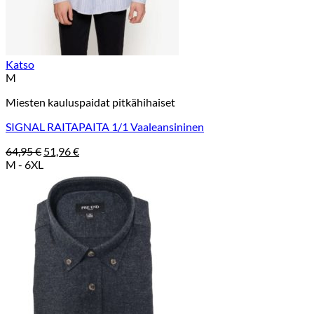
Katso
M
Miesten kauluspaidat pitkähihaiset
SIGNAL RAITAPAITA 1/1 Vaaleansininen
Alkuperäinen
Nykyinen
64,95
€
51,96
€
hinta
hinta
M - 6XL
oli:
on:
64,95 €.
51,96 €.