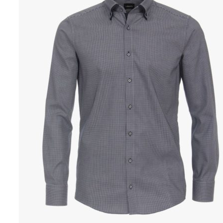
Puvut
Puvuntakit ja blazerit
Miesten housut
Miesten housut
Miesten farkut
Miesten collegehousut
Miesten shortsit
Miesten asusteet
Vyöt ja olkaimet
Solmiot, rusetit ja taskuliinat
Miesten päähineet, huivit ja käsineet
Miesten yöasut ja alusvaatteet
Miesten alusvaatteet
Miesten sukat
Miesten yöasut
Miesten aamutakit ja kylpytakit
Miesten takit
Miesten nahkatakit
Miesten kevät-ja syystakit
Miesten villakangastakit
Miesten talvitakit
NAISET
Naisten paidat
Naisten colleget