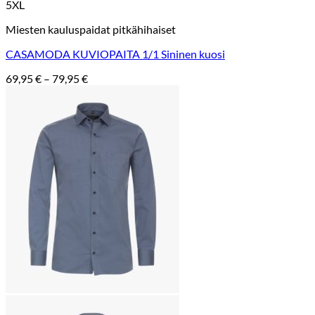
5XL
Miesten kauluspaidat pitkähihaiset
CASAMODA KUVIOPAITA 1/1 Sininen kuosi
Hintaluokka:
69,95
€
–
79,95
€
69,95 €
-
79,95 €