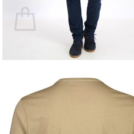
Ostoskori
Ostoskori on tyhjä.
Takaisin kauppaan