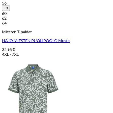
56
+3
60
62
64
Miesten T-paidat
HAJO MIESTEN PUOLIPOOLO Musta
32,95
€
4XL - 7XL