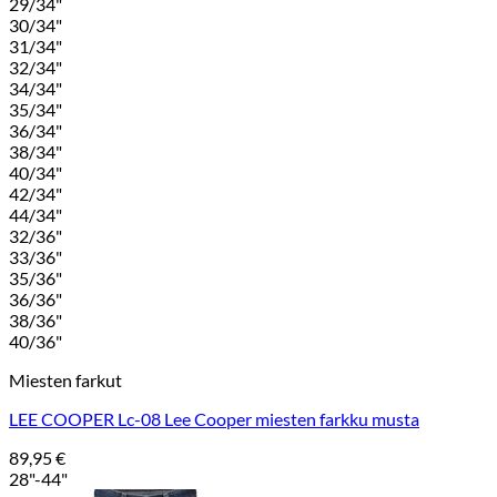
29/34"
30/34"
31/34"
32/34"
34/34"
35/34"
36/34"
38/34"
40/34"
42/34"
44/34"
32/36"
33/36"
35/36"
36/36"
38/36"
40/36"
Miesten farkut
LEE COOPER Lc-08 Lee Cooper miesten farkku musta
89,95
€
28"-44"