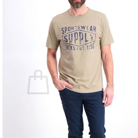
Lasten pyjamat
Kylpytakit
Lasten asusteet
Vyöt, käsineet,pipot, ym
Sukat, sukkahousut, ym
Lasten ulkoilu
Lasten takit
Ulkoilupuvut, housut ja haalarit
Kirjaudu
Ostoskori on tyhjä.
Takaisin kauppaan
Etsi: