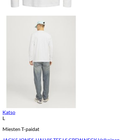
Katso
L
Miesten T-paidat
JACK&JONES JJALVIS TEE LS CREW NECK Valkoinen