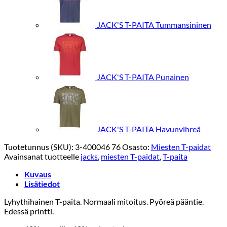
JACK'S T-PAITA Tummansininen
JACK'S T-PAITA Punainen
JACK'S T-PAITA Havunvihreä
Tuotetunnus (SKU):
3-400046 76
Osasto:
Miesten T-paidat
Avainsanat tuotteelle
jacks
,
miesten T-paidat
,
T-paita
Kuvaus
Lisätiedot
Lyhythihainen T-paita. Normaali mitoitus. Pyöreä pääntie.
Edessä printti.