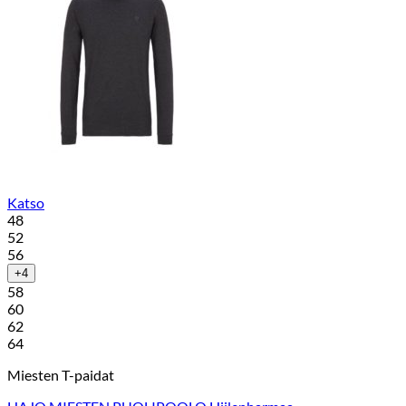
Katso
48
52
56
+4
58
60
62
64
Miesten T-paidat