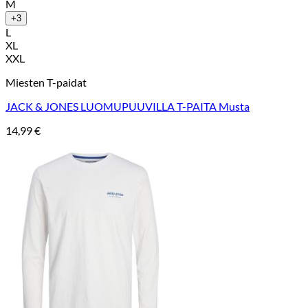
M
+3
L
XL
XXL
Miesten T-paidat
JACK & JONES LUOMUPUUVILLA T-PAITA Musta
14,99
€