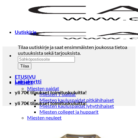
Skip
to
content
Uutiskirje
Tilaa uutiskirje ja saat ensimmäisten joukossa tietoa
uutuuksista sekä tarjouksista.
ETUSIVU
Lahjakortti
MIEHET
Miesten paidat
yli 70€ tilaukset toimituskuluitta!
Miesten T-paidat
Miesten kauluspaidat pitkähihaiset
yli 70€ tilaukset toimituskuluitta!
Miesten kauluspaidat lyhythihaiset
Miesten colleget ja hupparit
Miesten neuleet
Miesten neulepuserot
Miesten neuletakit
Puvut ja blazerit