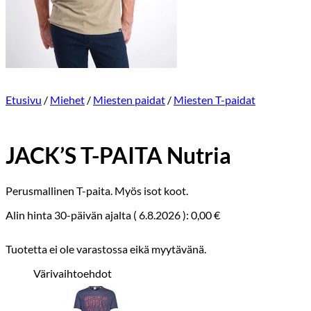
Etusivu
/
Miehet
/
Miesten paidat
/
Miesten T-paidat
JACK’S T-PAITA Nutria
Perusmallinen T-paita. Myös isot koot.
Alin hinta 30-päivän ajalta (
6.8.2026
):
0,00
€
Tuotetta ei ole varastossa eikä myytävänä.
Värivaihtoehdot