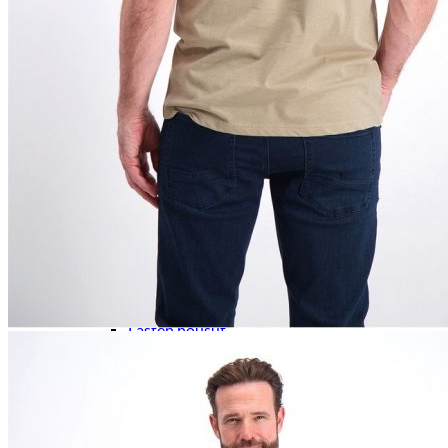
Naisten aamutakit ja kylpytakit
Naisten takit
Naisten kevät-ja syystakit
Naisten nahkatakit
Naisten talvitakit
LAPSET
Lasten paidat
Lasten paidat
Lasten kauluspaidat
Lasten trikoopaidat
Lasten colleget ja hupparit
Lasten neuleet
Lasten mekot ja hameet
Mekot ja hameet
Lasten puvut,bleiserit,liivit
Liivit
Lasten housut
Lasten housut
Lasten trikoo-ja collegehousut
Lasten farkut
Lasten shortsit
Lasten juhlahousut
Yöasut ja kylpytakit
Lasten yöpaidat