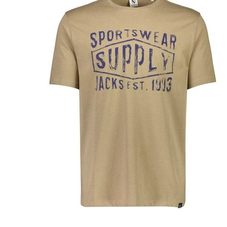
Puvut
Puvuntakit ja blazerit
Miesten housut
Miesten housut
Miesten farkut
Miesten collegehousut
Miesten shortsit
Miesten asusteet
Vyöt ja olkaimet
Solmiot, rusetit ja taskuliinat
Miesten päähineet, huivit ja käsineet
Miesten yöasut ja alusvaatteet
Miesten alusvaatteet
Miesten sukat
Miesten yöasut
Miesten aamutakit ja kylpytakit
Miesten takit
Miesten nahkatakit
Miesten kevät-ja syystakit
Miesten villakangastakit
Miesten talvitakit
NAISET
Naisten paidat
Naisten colleget