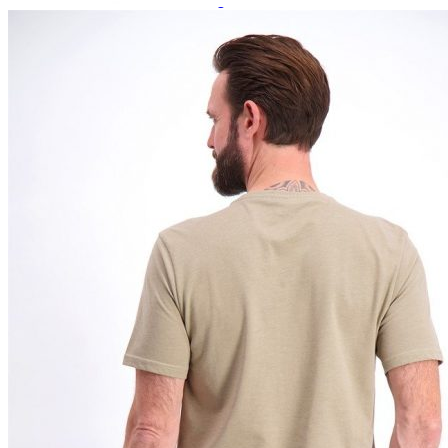
Paidat, tunikat ja jakut
Trikoopaidat
Naisten puserot
Tunikat
Jakut ja liivit
Naisten neuleet
Naisten neuletakit
Naisten neulepuserot
Naisten mekot ja hameet
Mekot
Hameet
Naisten housut
Leggingsit ja collegehousut
Naisten housut
Naisten farkut
Caprit ja shortsit
Naisten asusteet
Vyöt ja korut
Naisten päähineet, huivit ja käsineet
Naisten yöasut ja alusvaatteet
Naisten alusvaatteet
Sukat ja sukkahousut
Naisten yöasut