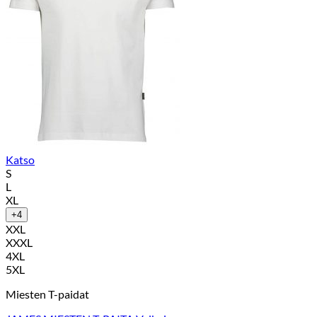
Katso
S
L
XL
+4
XXL
XXXL
4XL
5XL
Miesten T-paidat