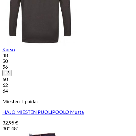
Katso
48
50
56
+3
60
62
64
Miesten T-paidat
HAJO MIESTEN PUOLIPOOLO Musta
32,95
€
30"-48"