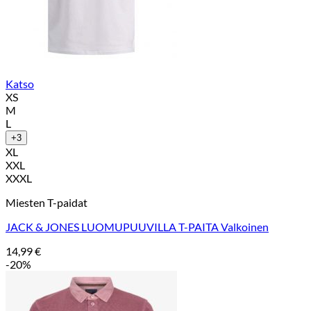
Katso
XS
M
L
+3
XL
XXL
XXXL
Miesten T-paidat
JACK & JONES LUOMUPUUVILLA T-PAITA Valkoinen
14,99
€
-20%