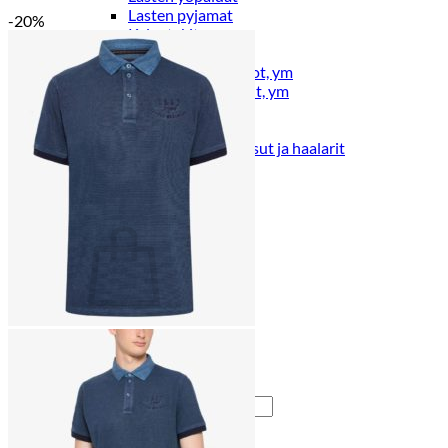
Lasten pyjamat
-20%
Kylpytakit
Lasten asusteet
Vyöt, käsineet,pipot, ym
Sukat, sukkahousut, ym
Lasten ulkoilu
Lasten takit
Ulkoilupuvut, housut ja haalarit
Kirjaudu
Ostoskori on tyhjä.
Takaisin kauppaan
Etsi: