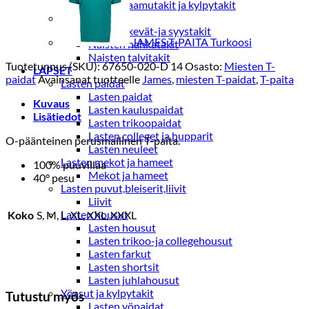
Naisten aamutakit ja kylpytakit
Naisten takit
Naisten kevät-ja syystakit
JAMES T-PAITA Turkoosi
Naisten nahkatakit
Naisten talvitakit
Tuotetunnus (SKU):
67650-020-D 14
Osasto:
Miesten T-
LAPSET
paidat
Avainsanat tuotteelle
James
,
miesten T-paidat
,
T-paita
Lasten paidat
Lasten paidat
Kuvaus
Lasten kauluspaidat
Lisätiedot
Lasten trikoopaidat
Lasten colleget ja hupparit
O-päänteinen perusmallinen T-paita.
Lasten neuleet
Lasten mekot ja hameet
100% puuvillaa
Mekot ja hameet
40° pesu
Lasten puvut,bleiserit,liivit
Liivit
Lasten housut
Koko
S, M, L, XL, XXL, XXXL
Lasten housut
Lasten trikoo-ja collegehousut
Lasten farkut
Lasten shortsit
Lasten juhlahousut
Yöasut ja kylpytakit
Tutustu myös
Lasten yöpaidat