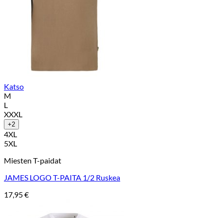
Katso
M
L
XXXL
+2
4XL
5XL
Miesten T-paidat
JAMES LOGO T-PAITA 1/2 Ruskea
17,95
€