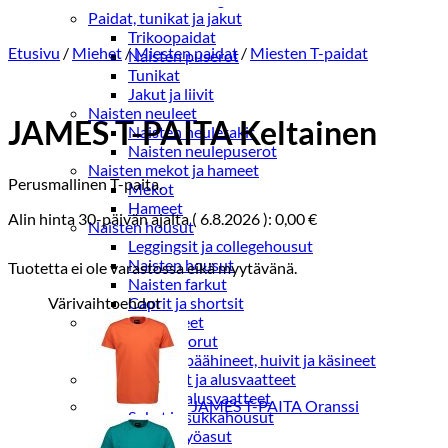
Paidat, tunikat ja jakut
Trikoopaidat
Etusivu
/
Miehet
/
Miesten paidat
/
Miesten T-paidat
Naisten puserot
Tunikat
Jakut ja liivit
Naisten neuleet
JAMES T-PAITA Keltainen
Naisten neuletakit
Naisten neulepuserot
Naisten mekot ja hameet
Perusmallinen T-paita.
Mekot
Hameet
Alin hinta 30-päivän ajalta (
6.8.2026
):
0,00
€
Naisten housut
Leggingsit ja collegehousut
Naisten housut
Tuotetta ei ole varastossa eikä myytävänä.
Naisten farkut
Värivaihtoehdot
Caprit ja shortsit
Naisten asusteet
Vyöt ja korut
Naisten päähineet, huivit ja käsineet
Naisten yöasut ja alusvaatteet
Naisten alusvaatteet
JAMES T-PAITA Oranssi
Sukat ja sukkahousut
Naisten yöasut