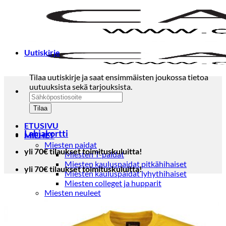
Skip
to
content
Uutiskirje
Tilaa uutiskirje ja saat ensimmäisten joukossa tietoa
uutuuksista sekä tarjouksista.
ETUSIVU
Lahjakortti
MIEHET
Miesten paidat
yli 70€ tilaukset toimituskuluitta!
Miesten T-paidat
Miesten kauluspaidat pitkähihaiset
yli 70€ tilaukset toimituskuluitta!
Miesten kauluspaidat lyhythihaiset
Miesten colleget ja hupparit
Miesten neuleet
Miesten neulepuserot
Miesten neuletakit
Puvut ja blazerit