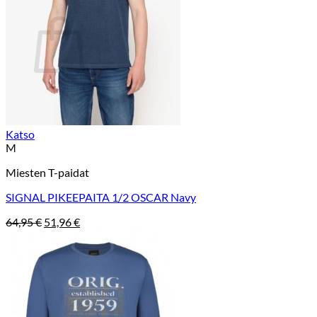
Ostoskori
Ostoskori on tyhjä.
Takaisin kauppaan
Katso
M
Miesten T-paidat
SIGNAL PIKEEPAITA 1/2 OSCAR Navy
Alkuperäinen
Nykyinen
64,95
€
51,96
€
hinta
hinta
oli:
on:
64,95 €.
51,96 €.