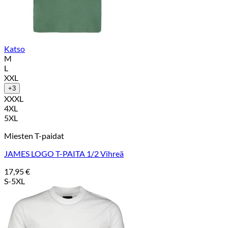
Katso
M
L
XXL
+3
XXXL
4XL
5XL
Miesten T-paidat
JAMES LOGO T-PAITA 1/2 Vihreä
17,95
€
S-5XL