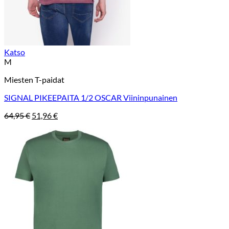
Katso
M
Miesten T-paidat
SIGNAL PIKEEPAITA 1/2 OSCAR Viininpunainen
Alkuperäinen
Nykyinen
64,95
€
51,96
€
hinta
hinta
oli:
on:
64,95 €.
51,96 €.