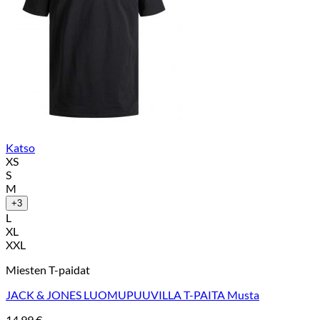
Katso
XS
S
M
+3
L
XL
XXL
Miesten T-paidat
JACK & JONES LUOMUPUUVILLA T-PAITA Musta
14,99
€