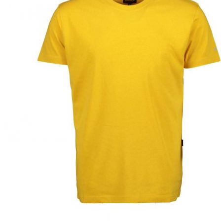
Puvut
Puvuntakit ja blazerit
Miesten housut
Miesten housut
Miesten farkut
Miesten collegehousut
Miesten shortsit
Miesten asusteet
Vyöt ja olkaimet
Solmiot, rusetit ja taskuliinat
Miesten päähineet, huivit ja käsineet
Miesten yöasut ja alusvaatteet
Miesten alusvaatteet
Miesten sukat
Miesten yöasut
Miesten aamutakit ja kylpytakit
Miesten takit
Miesten nahkatakit
Miesten kevät-ja syystakit
Miesten villakangastakit
Miesten talvitakit
NAISET
Naisten paidat
Naisten colleget