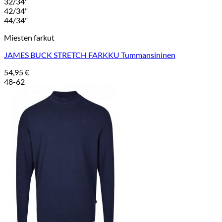
32/34"
42/34"
44/34"
Miesten farkut
JAMES BUCK STRETCH FARKKU Tummansininen
54,95
€
48-62