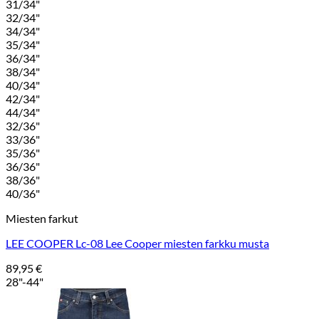
31/34"
32/34"
34/34"
35/34"
36/34"
38/34"
40/34"
42/34"
44/34"
32/36"
33/36"
35/36"
36/36"
38/36"
40/36"
Miesten farkut
LEE COOPER Lc-08 Lee Cooper miesten farkku musta
89,95
€
28"-44"