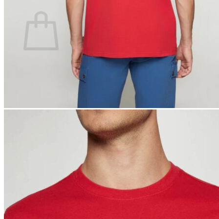
Ostoskori
Ostoskori on tyhjä.
Takaisin kauppaan