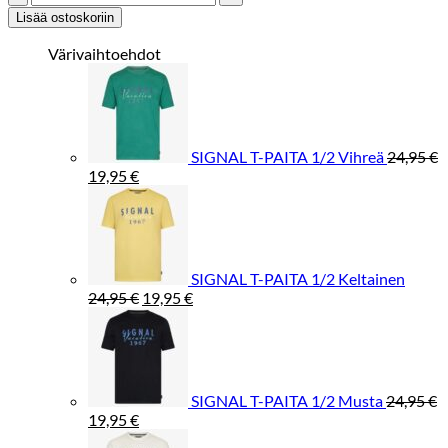
T-
Lisää ostoskoriin
PAITA
1/2
Värivaihtoehdot
Punainen
määrä
SIGNAL T-PAITA 1/2 Vihreä
24,95
€
Alkuperäinen
Nykyinen
19,95
€
hinta
hinta
oli:
on:
24,95 €.
19,95 €.
SIGNAL T-PAITA 1/2 Keltainen
Alkuperäinen
Nykyinen
24,95
€
19,95
€
hinta
hinta
oli:
on:
24,95 €.
19,95 €.
SIGNAL T-PAITA 1/2 Musta
24,95
€
Alkuperäinen
Nykyinen
19,95
€
hinta
hinta