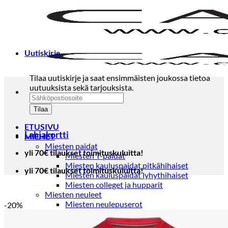
Skip
to
content
Uutiskirje
Tilaa uutiskirje ja saat ensimmäisten joukossa tietoa
uutuuksista sekä tarjouksista.
ETUSIVU
Lahjakortti
MIEHET
Miesten paidat
yli 70€ tilaukset toimituskuluitta!
Miesten T-paidat
Miesten kauluspaidat pitkähihaiset
yli 70€ tilaukset toimituskuluitta!
Miesten kauluspaidat lyhythihaiset
Miesten colleget ja hupparit
Miesten neuleet
Miesten neulepuserot
-20%
Miesten neuletakit
Puvut ja blazerit