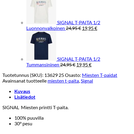
oli:
on:
24,95 €.
19,95 €.
SIGNAL T-PAITA 1/2
Alkuperäinen
Nykyinen
Luonnonvalkoinen
24,95
€
19,95
€
hinta
hinta
oli:
on:
24,95 €.
19,95 €.
SIGNAL T-PAITA 1/2
Alkuperäinen
Nykyinen
Tummansininen
24,95
€
19,95
€
hinta
hinta
Tuotetunnus (SKU):
13629 25
Osasto:
Miesten T-paidat
oli:
on:
Avainsanat tuotteelle
miesten t-paita
,
Signal
24,95 €.
19,95 €.
Kuvaus
Lisätiedot
SIGNAL Miesten printti T-paita.
100% puuvilla
30° pesu