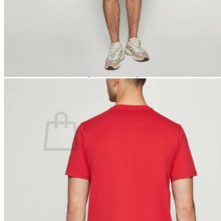
Lasten pyjamat
Kylpytakit
Lasten asusteet
Vyöt, käsineet,pipot, ym
Sukat, sukkahousut, ym
Lasten ulkoilu
Lasten takit
Ulkoilupuvut, housut ja haalarit
Kirjaudu
Ostoskori on tyhjä.
Takaisin kauppaan
Etsi: