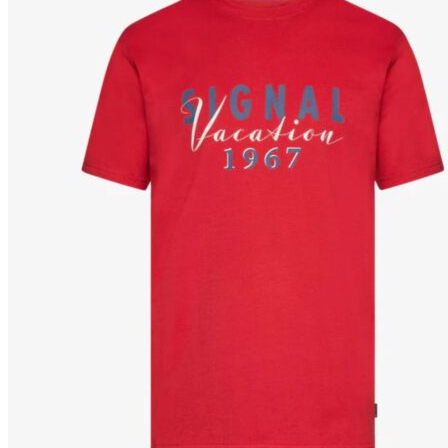
Puvut
Puvuntakit ja blazerit
Miesten housut
Miesten housut
Miesten farkut
Miesten collegehousut
Miesten shortsit
Miesten asusteet
Vyöt ja olkaimet
Solmiot, rusetit ja taskuliinat
Miesten päähineet, huivit ja käsineet
Miesten yöasut ja alusvaatteet
Miesten alusvaatteet
Miesten sukat
Miesten yöasut
Miesten aamutakit ja kylpytakit
Miesten takit
Miesten nahkatakit
Miesten kevät-ja syystakit
Miesten villakangastakit
Miesten talvitakit
NAISET
Naisten paidat
Naisten colleget