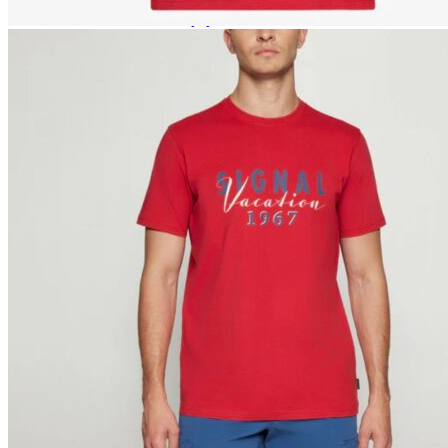
Paidat, tunikat ja jakut
Trikoopaidat
Naisten puserot
Tunikat
Jakut ja liivit
Naisten neuleet
Naisten neuletakit
Naisten neulepuserot
Naisten mekot ja hameet
Mekot
Hameet
Naisten housut
Leggingsit ja collegehousut
Naisten housut
Naisten farkut
Caprit ja shortsit
Naisten asusteet
Vyöt ja korut
Naisten päähineet, huivit ja käsineet
Naisten yöasut ja alusvaatteet
Naisten alusvaatteet
Sukat ja sukkahousut
Naisten yöasut