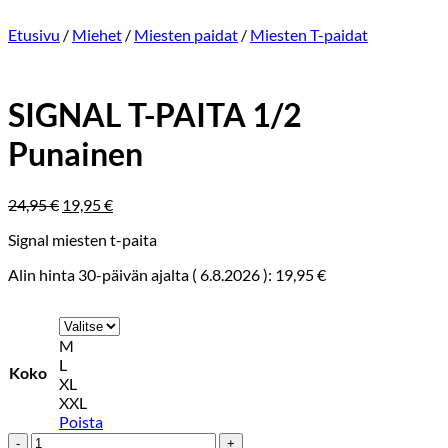
Etusivu
/
Miehet
/
Miesten paidat
/
Miesten T-paidat
SIGNAL T-PAITA 1/2
Punainen
Alkuperäinen
Nykyinen
24,95
€
19,95
€
hinta
hinta
Signal miesten t-paita
oli:
on:
24,95 €.
19,95 €.
Alin hinta 30-päivän ajalta (
6.8.2026
):
19,95
€
M
L
Koko
XL
XXL
Poista
SIGNAL