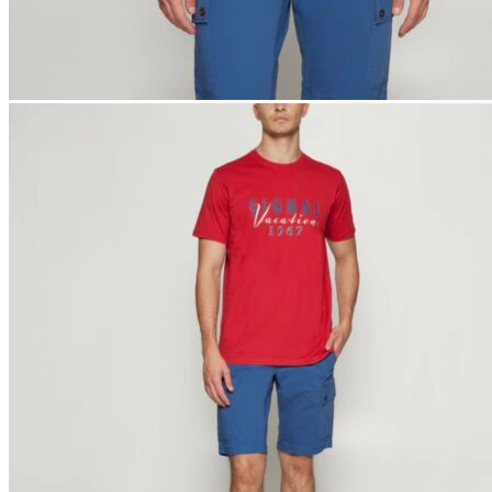
Naisten aamutakit ja kylpytakit
Naisten takit
Naisten kevät-ja syystakit
Naisten nahkatakit
Naisten talvitakit
LAPSET
Lasten paidat
Lasten paidat
Lasten kauluspaidat
Lasten trikoopaidat
Lasten colleget ja hupparit
Lasten neuleet
Lasten mekot ja hameet
Mekot ja hameet
Lasten puvut,bleiserit,liivit
Liivit
Lasten housut
Lasten housut
Lasten trikoo-ja collegehousut
Lasten farkut
Lasten shortsit
Lasten juhlahousut
Yöasut ja kylpytakit
Lasten yöpaidat