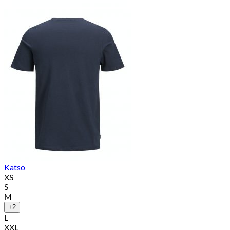
Katso
XS
S
M
+2
L
XXL