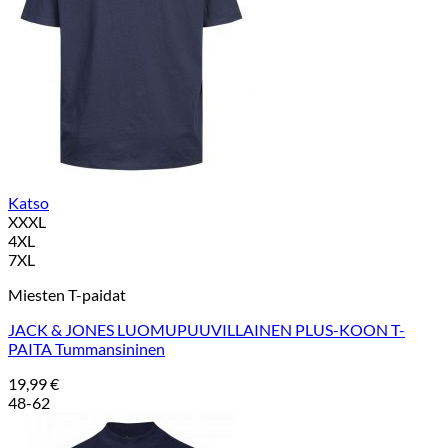
Katso
XXXL
4XL
7XL
Miesten T-paidat
JACK & JONES LUOMUPUUVILLAINEN PLUS-KOON T-
PAITA Tummansininen
19,99
€
48-62