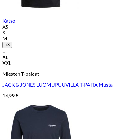
Katso
XS
S
M
+3
L
XL
XXL
Miesten T-paidat
JACK & JONES LUOMUPUUVILLA T-PAITA Musta
14,99
€