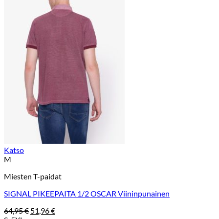
Katso
M
Miesten T-paidat
SIGNAL PIKEEPAITA 1/2 OSCAR Viininpunainen
Alkuperäinen
Nykyinen
64,95
€
51,96
€