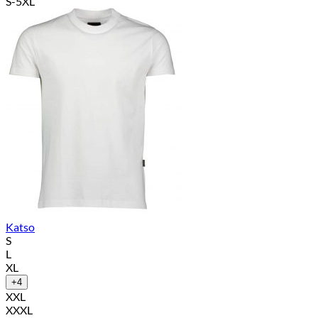
hinta
hinta
S-5XL
oli:
on:
64,95 €.
51,96 €.
Katso
S
L
XL
+4
XXL
XXXL