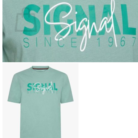
Ostoskori
Ostoskori on tyhjä.
Takaisin kauppaan