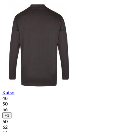
Katso
48
50
56
+3
60
62