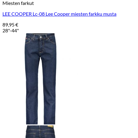
Miesten farkut
LEE COOPER Lc-08 Lee Cooper miesten farkku musta
89,95
€
28"-44"