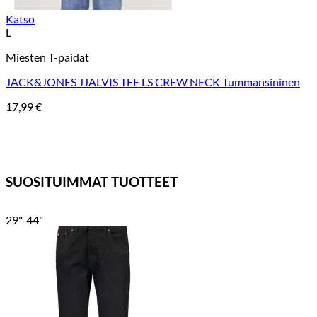
Katso
L
Miesten T-paidat
JACK&JONES JJALVIS TEE LS CREW NECK Tummansininen
17,99
€
SUOSITUIMMAT TUOTTEET
29"-44"