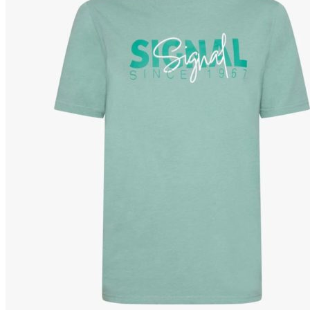
Puvut
Puvuntakit ja blazerit
Miesten housut
Miesten housut
Miesten farkut
Miesten collegehousut
Miesten shortsit
Miesten asusteet
Vyöt ja olkaimet
Solmiot, rusetit ja taskuliinat
Miesten päähineet, huivit ja käsineet
Miesten yöasut ja alusvaatteet
Miesten alusvaatteet
Miesten sukat
Miesten yöasut
Miesten aamutakit ja kylpytakit
Miesten takit
Miesten nahkatakit
Miesten kevät-ja syystakit
Miesten villakangastakit
Miesten talvitakit
NAISET
Naisten paidat
Naisten colleget