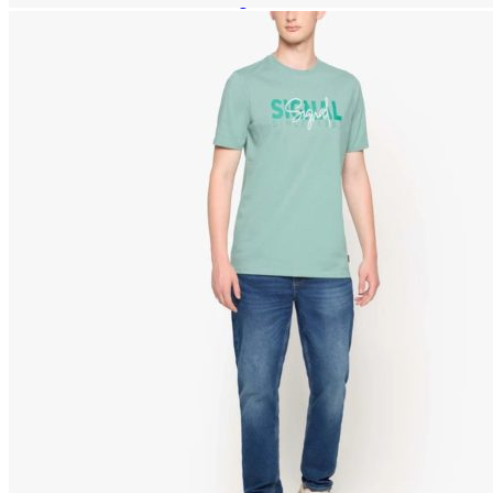
Paidat, tunikat ja jakut
Trikoopaidat
Naisten puserot
Tunikat
Jakut ja liivit
Naisten neuleet
Naisten neuletakit
Naisten neulepuserot
Naisten mekot ja hameet
Mekot
Hameet
Naisten housut
Leggingsit ja collegehousut
Naisten housut
Naisten farkut
Caprit ja shortsit
Naisten asusteet
Vyöt ja korut
Naisten päähineet, huivit ja käsineet
Naisten yöasut ja alusvaatteet
Naisten alusvaatteet
Sukat ja sukkahousut
Naisten yöasut