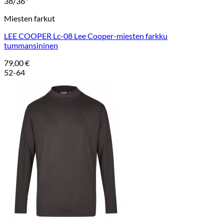
38/36"
Miesten farkut
LEE COOPER Lc-08 Lee Cooper-miesten farkku
tummansininen
79,00
€
52-64