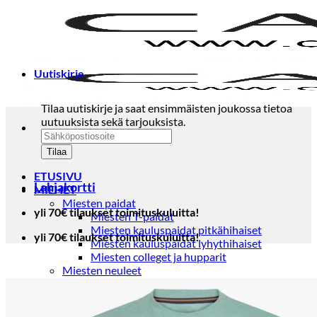
Skip
to
content
Uutiskirje
Tilaa uutiskirje ja saat ensimmäisten joukossa tietoa
uutuuksista sekä tarjouksista.
ETUSIVU
Lahjakortti
MIEHET
Miesten paidat
yli 70€ tilaukset toimituskuluitta!
Miesten T-paidat
Miesten kauluspaidat pitkähihaiset
yli 70€ tilaukset toimituskuluitta!
Miesten kauluspaidat lyhythihaiset
Miesten colleget ja hupparit
Miesten neuleet
Miesten neulepuserot
Miesten neuletakit
Puvut ja blazerit