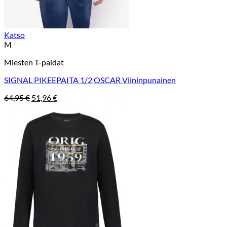
Katso
M
Miesten T-paidat
SIGNAL PIKEEPAITA 1/2 OSCAR Viininpunainen
Alkuperäinen
Nykyinen
64,95
€
51,96
€
hinta
hinta
oli:
on:
64,95 €.
51,96 €.