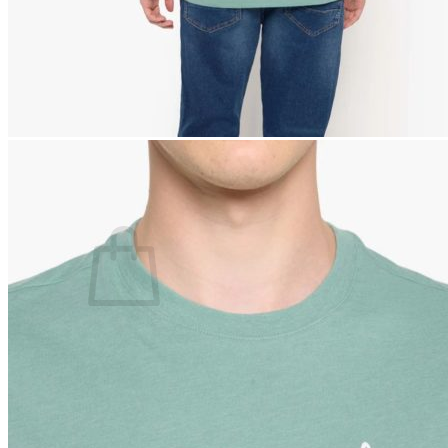
Lasten pyjamat
Kylpytakit
Lasten asusteet
Vyöt, käsineet,pipot, ym
Sukat, sukkahousut, ym
Lasten ulkoilu
Lasten takit
Ulkoilupuvut, housut ja haalarit
Kirjaudu
Ostoskori on tyhjä.
Takaisin kauppaan
Etsi: