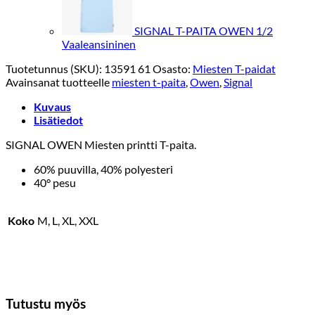
SIGNAL T-PAITA OWEN 1/2
Vaaleansininen
Tuotetunnus (SKU):
13591 61
Osasto:
Miesten T-paidat
Avainsanat tuotteelle
miesten t-paita
,
Owen
,
Signal
Kuvaus
Lisätiedot
SIGNAL OWEN Miesten printti T-paita.
60% puuvilla, 40% polyesteri
40° pesu
Koko
M, L, XL, XXL
Tutustu myös