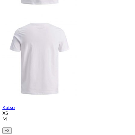
Katso
XS
M
L
+3