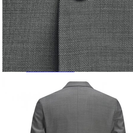
Naisten aamutakit ja kylpytakit
Naisten takit
Naisten kevät-ja syystakit
Naisten nahkatakit
Naisten talvitakit
LAPSET
Lasten paidat
Lasten paidat
Lasten kauluspaidat
Lasten trikoopaidat
Lasten colleget ja hupparit
Lasten neuleet
Lasten mekot ja hameet
Mekot ja hameet
Lasten puvut,bleiserit,liivit
Liivit
Lasten housut
Lasten housut
Lasten trikoo-ja collegehousut
Lasten farkut
Lasten shortsit
Lasten juhlahousut
Yöasut ja kylpytakit
Lasten yöpaidat