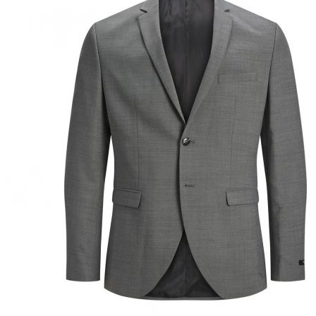
Puvut
Puvuntakit ja blazerit
Miesten housut
Miesten housut
Miesten farkut
Miesten collegehousut
Miesten shortsit
Miesten asusteet
Vyöt ja olkaimet
Solmiot, rusetit ja taskuliinat
Miesten päähineet, huivit ja käsineet
Miesten yöasut ja alusvaatteet
Miesten alusvaatteet
Miesten sukat
Miesten yöasut
Miesten aamutakit ja kylpytakit
Miesten takit
Miesten nahkatakit
Miesten kevät-ja syystakit
Miesten villakangastakit
Miesten talvitakit
NAISET
Naisten paidat
Naisten colleget