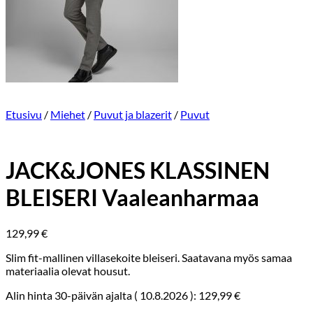
Etusivu
/
Miehet
/
Puvut ja blazerit
/
Puvut
JACK&JONES KLASSINEN
BLEISERI Vaaleanharmaa
129,99
€
Slim fit-mallinen villasekoite bleiseri. Saatavana myös samaa
materiaalia olevat housut.
Alin hinta 30-päivän ajalta (
10.8.2026
):
129,99
€