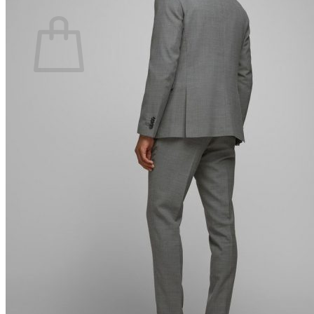
Ostoskori
Ostoskori on tyhjä.
Takaisin kauppaan