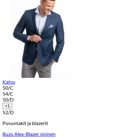
Katso
50/C
54/C
50/D
+1
52/D
Puvuntakit ja blazerit
Buzo Alex-Blazer sininen