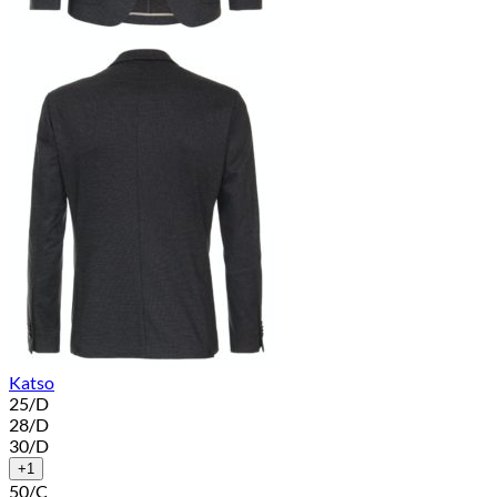
Katso
25/D
28/D
30/D
+1
50/C