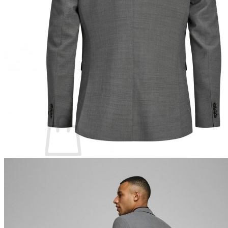
Lasten pyjamat
Kylpytakit
Lasten asusteet
Vyöt, käsineet,pipot, ym
Sukat, sukkahousut, ym
Lasten ulkoilu
Lasten takit
Ulkoilupuvut, housut ja haalarit
Kirjaudu
Ostoskori on tyhjä.
Takaisin kauppaan
Etsi: