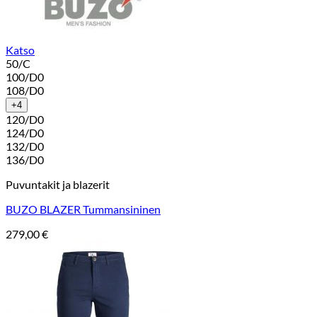
Katso
50/C
100/D0
108/D0
+4
120/D0
124/D0
132/D0
136/D0
Puvuntakit ja blazerit
BUZO BLAZER Tummansininen
279,00
€