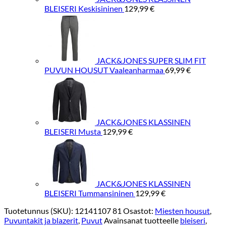
BLEISERI Keskisininen
129,99
€
JACK&JONES SUPER SLIM FIT
PUVUN HOUSUT Vaaleanharmaa
69,99
€
JACK&JONES KLASSINEN
BLEISERI Musta
129,99
€
JACK&JONES KLASSINEN
BLEISERI Tummansininen
129,99
€
Tuotetunnus (SKU):
12141107 81
Osastot:
Miesten housut
,
Puvuntakit ja blazerit
,
Puvut
Avainsanat tuotteelle
bleiseri
,