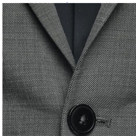
Paidat, tunikat ja jakut
Trikoopaidat
Naisten puserot
Tunikat
Jakut ja liivit
Naisten neuleet
Naisten neuletakit
Naisten neulepuserot
Naisten mekot ja hameet
Mekot
Hameet
Naisten housut
Leggingsit ja collegehousut
Naisten housut
Naisten farkut
Caprit ja shortsit
Naisten asusteet
Vyöt ja korut
Naisten päähineet, huivit ja käsineet
Naisten yöasut ja alusvaatteet
Naisten alusvaatteet
Sukat ja sukkahousut
Naisten yöasut