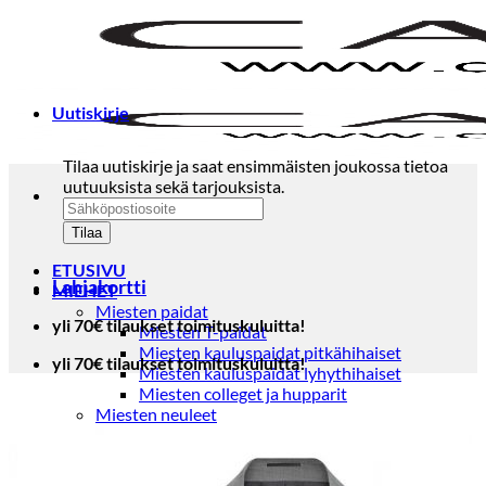
Skip
to
content
Uutiskirje
Tilaa uutiskirje ja saat ensimmäisten joukossa tietoa
uutuuksista sekä tarjouksista.
ETUSIVU
Lahjakortti
MIEHET
Miesten paidat
yli 70€ tilaukset toimituskuluitta!
Miesten T-paidat
Miesten kauluspaidat pitkähihaiset
yli 70€ tilaukset toimituskuluitta!
Miesten kauluspaidat lyhythihaiset
Miesten colleget ja hupparit
Miesten neuleet
Miesten neulepuserot
Miesten neuletakit
Puvut ja blazerit