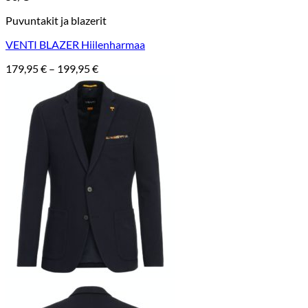
Puvuntakit ja blazerit
VENTI BLAZER Hiilenharmaa
Hintaluokka:
179,95
€
–
199,95
€
179,95 €
-
199,95 €