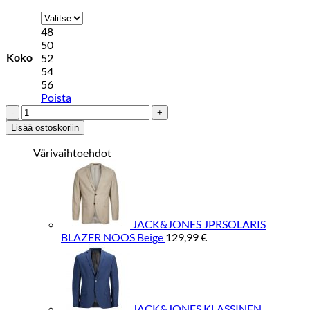
48
50
Koko
52
54
56
Poista
JACK&JONES
KLASSINEN
Lisää ostoskoriin
BLEISERI
Vaaleanharmaa
Värivaihtoehdot
määrä
JACK&JONES JPRSOLARIS
BLAZER NOOS Beige
129,99
€
JACK&JONES KLASSINEN