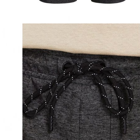
Naisten aamutakit ja kylpytakit
Naisten takit
Naisten kevät-ja syystakit
Naisten nahkatakit
Naisten talvitakit
LAPSET
Lasten paidat
Lasten paidat
Lasten kauluspaidat
Lasten trikoopaidat
Lasten colleget ja hupparit
Lasten neuleet
Lasten mekot ja hameet
Mekot ja hameet
Lasten puvut,bleiserit,liivit
Liivit
Lasten housut
Lasten housut
Lasten trikoo-ja collegehousut
Lasten farkut
Lasten shortsit
Lasten juhlahousut
Yöasut ja kylpytakit
Lasten yöpaidat