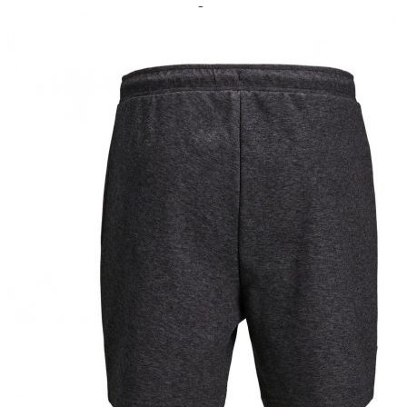
Paidat, tunikat ja jakut
Trikoopaidat
Naisten puserot
Tunikat
Jakut ja liivit
Naisten neuleet
Naisten neuletakit
Naisten neulepuserot
Naisten mekot ja hameet
Mekot
Hameet
Naisten housut
Leggingsit ja collegehousut
Naisten housut
Naisten farkut
Caprit ja shortsit
Naisten asusteet
Vyöt ja korut
Naisten päähineet, huivit ja käsineet
Naisten yöasut ja alusvaatteet
Naisten alusvaatteet
Sukat ja sukkahousut
Naisten yöasut