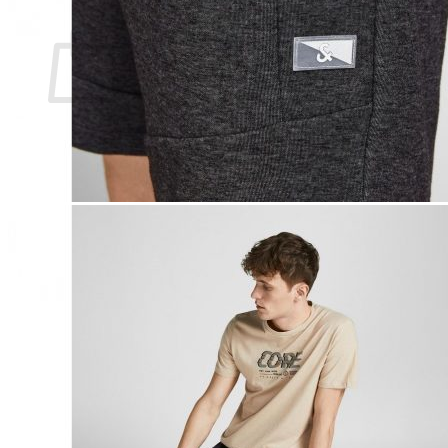
Ostoskori
Ostoskori on tyhjä.
Takaisin kauppaan