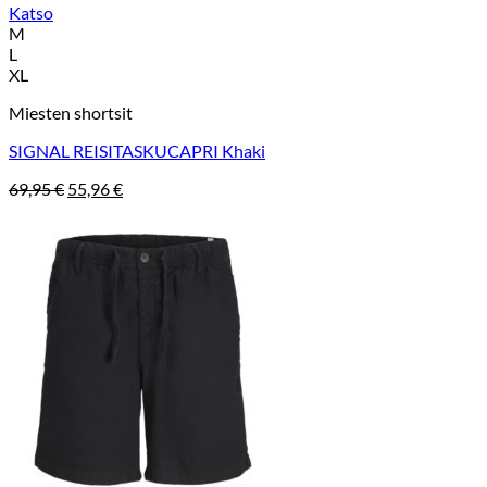
Katso
M
L
XL
Miesten shortsit
SIGNAL REISITASKUCAPRI Khaki
Alkuperäinen
Nykyinen
69,95
€
55,96
€
hinta
hinta
oli:
on:
69,95 €.
55,96 €.