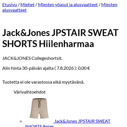
Etusivu
/
Miehet
/
Miesten yöasut ja alusvaatteet
/
Miesten
alusvaatteet
Jack&Jones JPSTAIR SWEAT
SHORTS Hiilenharmaa
JACK&JONES Collegeshortsit.
Alin hinta 30-päivän ajalta (
7.8.2026
):
0,00
€
Tuotetta ei ole varastossa eikä myytävänä.
Värivaihtoehdot
Jack&Jones JPSTAIR SWEAT
SHORTS Beige