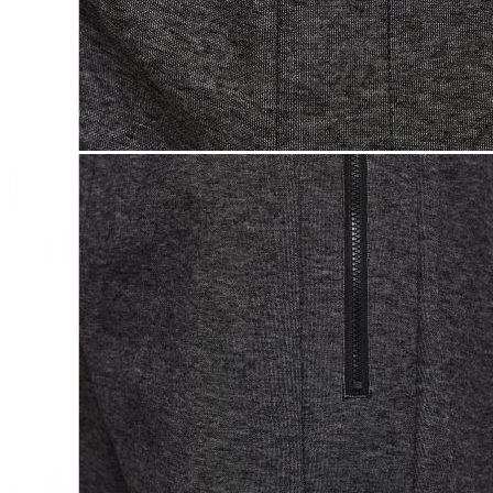
Lasten pyjamat
Kylpytakit
Lasten asusteet
Vyöt, käsineet,pipot, ym
Sukat, sukkahousut, ym
Lasten ulkoilu
Lasten takit
Ulkoilupuvut, housut ja haalarit
Kirjaudu
Ostoskori on tyhjä.
Takaisin kauppaan
Etsi: