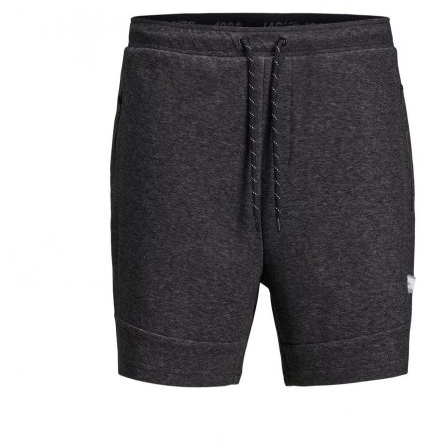
Puvut
Puvuntakit ja blazerit
Miesten housut
Miesten housut
Miesten farkut
Miesten collegehousut
Miesten shortsit
Miesten asusteet
Vyöt ja olkaimet
Solmiot, rusetit ja taskuliinat
Miesten päähineet, huivit ja käsineet
Miesten yöasut ja alusvaatteet
Miesten alusvaatteet
Miesten sukat
Miesten yöasut
Miesten aamutakit ja kylpytakit
Miesten takit
Miesten nahkatakit
Miesten kevät-ja syystakit
Miesten villakangastakit
Miesten talvitakit
NAISET
Naisten paidat
Naisten colleget