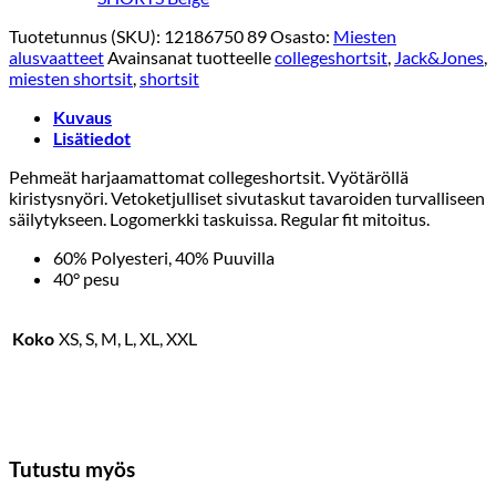
Tuotetunnus (SKU):
12186750 89
Osasto:
Miesten
alusvaatteet
Avainsanat tuotteelle
collegeshortsit
,
Jack&Jones
,
miesten shortsit
,
shortsit
Kuvaus
Lisätiedot
Pehmeät harjaamattomat collegeshortsit. Vyötäröllä
kiristysnyöri. Vetoketjulliset sivutaskut tavaroiden turvalliseen
säilytykseen. Logomerkki taskuissa. Regular fit mitoitus.
60% Polyesteri, 40% Puuvilla
40° pesu
Koko
XS, S, M, L, XL, XXL
Tutustu myös