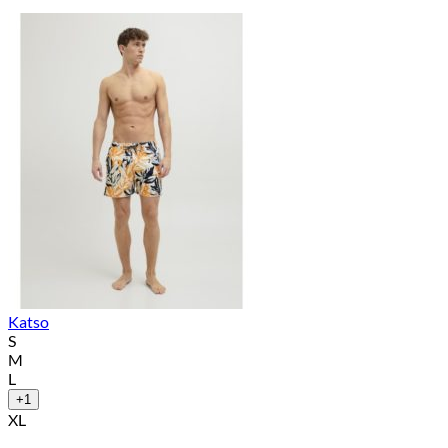
Katso
S
M
L
+1
XL