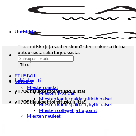
Skip
to
content
Uutiskirje
Tilaa uutiskirje ja saat ensimmäisten joukossa tietoa
uutuuksista sekä tarjouksista.
ETUSIVU
Lahjakortti
MIEHET
Miesten paidat
yli 70€ tilaukset toimituskuluitta!
Miesten T-paidat
Miesten kauluspaidat pitkähihaiset
yli 70€ tilaukset toimituskuluitta!
Miesten kauluspaidat lyhythihaiset
Miesten colleget ja hupparit
Miesten neuleet
Miesten neulepuserot
Miesten neuletakit
Puvut ja blazerit