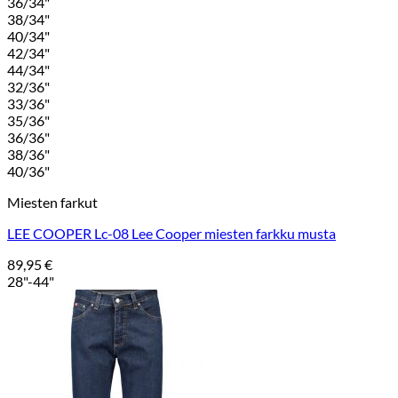
36/34"
38/34"
40/34"
42/34"
44/34"
32/36"
33/36"
35/36"
36/36"
38/36"
40/36"
Miesten farkut
LEE COOPER Lc-08 Lee Cooper miesten farkku musta
89,95
€
28"-44"