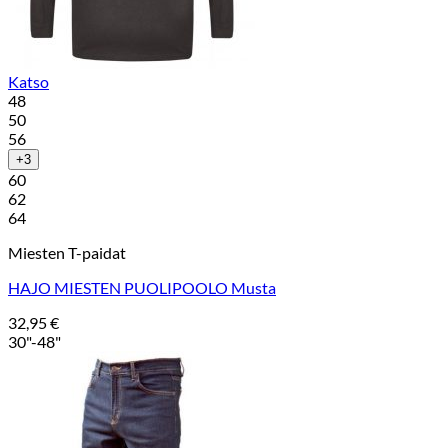
Katso
48
50
56
+3
60
62
64
Miesten T-paidat
HAJO MIESTEN PUOLIPOOLO Musta
32,95
€
30"-48"