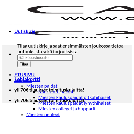
Skip
to
content
Uutiskirje
Tilaa uutiskirje ja saat ensimmäisten joukossa tietoa
uutuuksista sekä tarjouksista.
ETUSIVU
Lahjakortti
MIEHET
Miesten paidat
yli 70€ tilaukset toimituskuluitta!
Miesten T-paidat
Miesten kauluspaidat pitkähihaiset
yli 70€ tilaukset toimituskuluitta!
Miesten kauluspaidat lyhythihaiset
Miesten colleget ja hupparit
Miesten neuleet
Miesten neulepuserot
Miesten neuletakit
Puvut ja blazerit