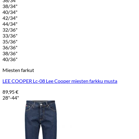
36/34"
38/34"
40/34"
42/34"
44/34"
32/36"
33/36"
35/36"
36/36"
38/36"
40/36"
Miesten farkut
LEE COOPER Lc-08 Lee Cooper miesten farkku musta
89,95
€
28"-44"