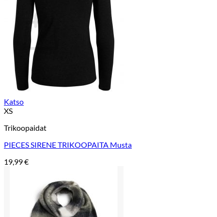
Ostoskori
Ostoskori on tyhjä.
Takaisin kauppaan
Katso
XS
Trikoopaidat
PIECES SIRENE TRIKOOPAITA Musta
19,99
€