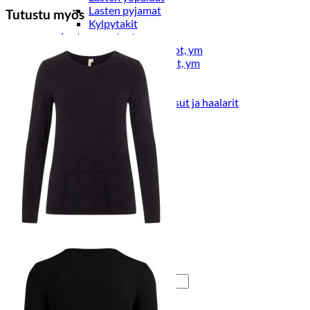
Lasten pyjamat
Tutustu myös
Kylpytakit
Lasten asusteet
Vyöt, käsineet,pipot, ym
Sukat, sukkahousut, ym
Lasten ulkoilu
Lasten takit
Ulkoilupuvut, housut ja haalarit
Kirjaudu
Ostoskori on tyhjä.
Takaisin kauppaan
Etsi: