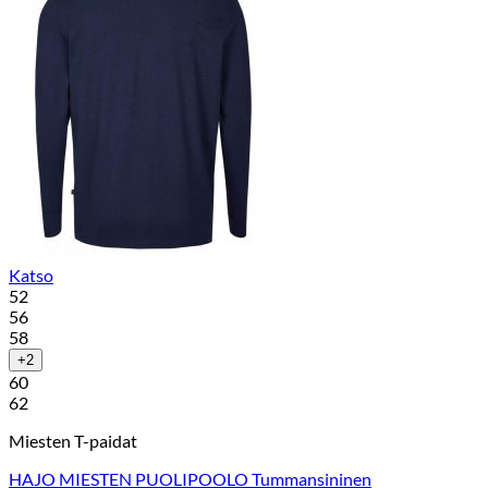
Katso
52
56
58
+2
60
62
Miesten T-paidat
HAJO MIESTEN PUOLIPOOLO Tummansininen