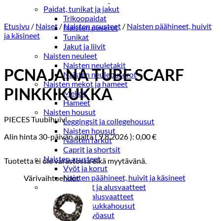
Paidat, tunikat ja jakut
Trikoopaidat
Etusivu
/
Naiset
/
Naisten asusteet
/
Naisten päähineet, huivit
Naisten puserot
ja käsineet
Tunikat
Jakut ja liivit
Naisten neuleet
Naisten neuletakit
PCNAJANA TUBE SCARF
Naisten neulepuserot
Naisten mekot ja hameet
PINKKIKUKKA
Mekot
Hameet
Naisten housut
PIECES Tuubihuivi
Leggingsit ja collegehousut
Naisten housut
Alin hinta 30-päivän ajalta (
9.8.2026
):
0,00
€
Naisten farkut
Caprit ja shortsit
Naisten asusteet
Tuotetta ei ole varastossa eikä myytävänä.
Vyöt ja korut
Naisten päähineet, huivit ja käsineet
Värivaihtoehdot
Naisten yöasut ja alusvaatteet
Naisten alusvaatteet
Sukat ja sukkahousut
Naisten yöasut