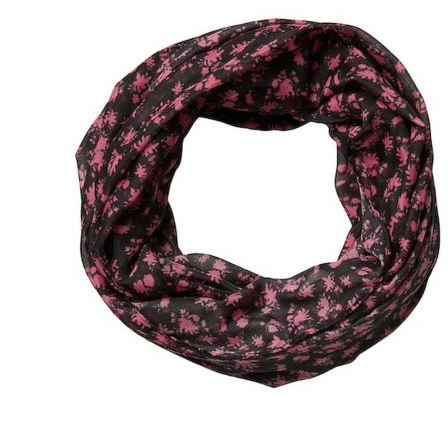
Puvut
Puvuntakit ja blazerit
Miesten housut
Miesten housut
Miesten farkut
Miesten collegehousut
Miesten shortsit
Miesten asusteet
Vyöt ja olkaimet
Solmiot, rusetit ja taskuliinat
Miesten päähineet, huivit ja käsineet
Miesten yöasut ja alusvaatteet
Miesten alusvaatteet
Miesten sukat
Miesten yöasut
Miesten aamutakit ja kylpytakit
Miesten takit
Miesten nahkatakit
Miesten kevät-ja syystakit
Miesten villakangastakit
Miesten talvitakit
NAISET
Naisten paidat
Naisten colleget