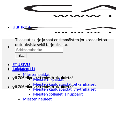
Skip
to
content
Uutiskirje
Tilaa uutiskirje ja saat ensimmäisten joukossa tietoa
uutuuksista sekä tarjouksista.
ETUSIVU
Lahjakortti
MIEHET
Miesten paidat
yli 70€ tilaukset toimituskuluitta!
Miesten T-paidat
Miesten kauluspaidat pitkähihaiset
yli 70€ tilaukset toimituskuluitta!
Miesten kauluspaidat lyhythihaiset
Miesten colleget ja hupparit
Miesten neuleet
Miesten neulepuserot
Miesten neuletakit
Puvut ja blazerit