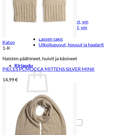
Lasten pyjamat
Kylpytakit
Lasten asusteet
Vyöt, käsineet,pipot, ym
Sukat, sukkahousut, ym
Lasten ulkoilu
Lasten takit
Katso
Ulkoilupuvut, housut ja haalarit
1-K
Naisten päähineet, huivit ja käsineet
Kirjaudu
PIECES PCMOCCA MITTENS SILVER MINK
14,99
€
Ostoskori on tyhjä.
Takaisin kauppaan
Etsi: