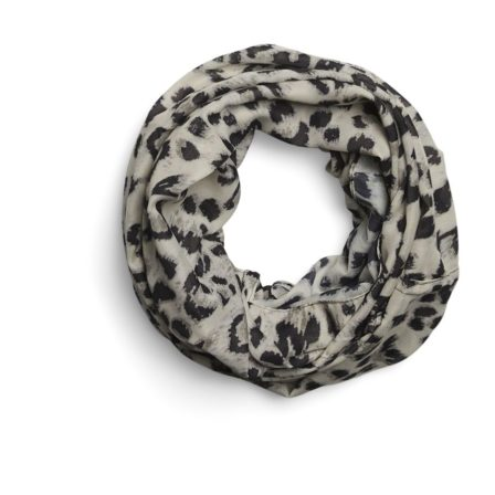
Puvut
Puvuntakit ja blazerit
Miesten housut
Miesten housut
Miesten farkut
Miesten collegehousut
Miesten shortsit
Miesten asusteet
Vyöt ja olkaimet
Solmiot, rusetit ja taskuliinat
Miesten päähineet, huivit ja käsineet
Miesten yöasut ja alusvaatteet
Miesten alusvaatteet
Miesten sukat
Miesten yöasut
Miesten aamutakit ja kylpytakit
Miesten takit
Miesten nahkatakit
Miesten kevät-ja syystakit
Miesten villakangastakit
Miesten talvitakit
NAISET
Naisten paidat
Naisten colleget