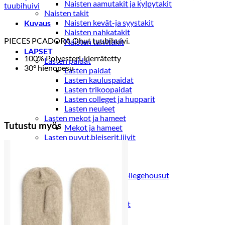
kuosi
Naisten aamutakit ja kylpytakit
tuubihuivi
määrä
Naisten takit
Naisten kevät-ja syystakit
Kuvaus
Naisten nahkatakit
PIECES PCADORA Ohut tuubihuivi.
Naisten talvitakit
LAPSET
100% Polyesteri, kierrätetty
Lasten paidat
30° hienopesu
Lasten paidat
Lasten kauluspaidat
Lasten trikoopaidat
Lasten colleget ja hupparit
Lasten neuleet
Lasten mekot ja hameet
Tutustu myös
Mekot ja hameet
Lasten puvut,bleiserit,liivit
Liivit
Lasten housut
Lasten housut
Lasten trikoo-ja collegehousut
Lasten farkut
Lasten shortsit
Lasten juhlahousut
Yöasut ja kylpytakit
Lasten yöpaidat