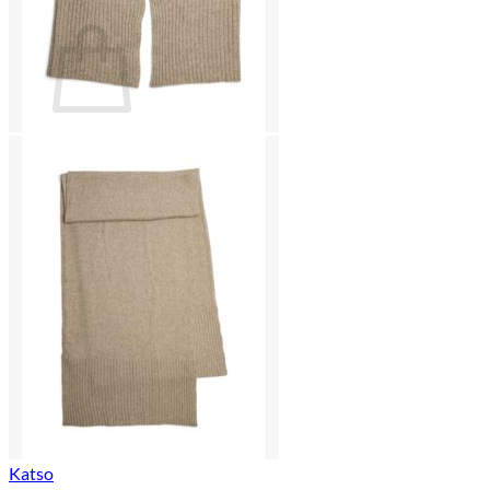
Ostoskori
Ostoskori on tyhjä.
Takaisin kauppaan
Katso