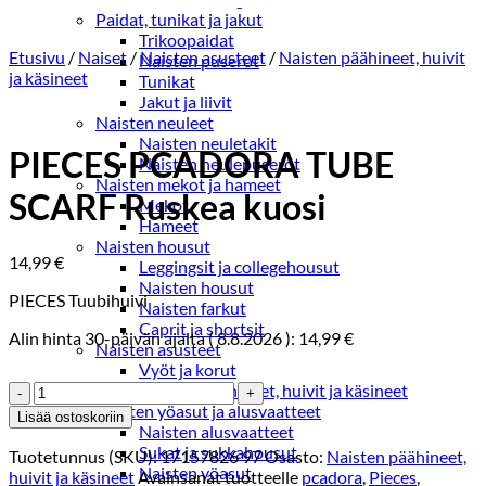
Paidat, tunikat ja jakut
Trikoopaidat
Etusivu
/
Naiset
/
Naisten asusteet
/
Naisten päähineet, huivit
Naisten puserot
ja käsineet
Tunikat
Jakut ja liivit
Naisten neuleet
Naisten neuletakit
PIECES PCADORA TUBE
Naisten neulepuserot
Naisten mekot ja hameet
SCARF Ruskea kuosi
Mekot
Hameet
Naisten housut
14,99
€
Leggingsit ja collegehousut
Naisten housut
PIECES Tuubihuivi
Naisten farkut
Caprit ja shortsit
Alin hinta 30-päivän ajalta (
8.8.2026
):
14,99
€
Naisten asusteet
Vyöt ja korut
PIECES
Naisten päähineet, huivit ja käsineet
PCADORA
Naisten yöasut ja alusvaatteet
Lisää ostoskoriin
TUBE
Naisten alusvaatteet
SCARF
Sukat ja sukkahousut
Tuotetunnus (SKU):
17157826 97
Osasto:
Naisten päähineet,
Ruskea
Naisten yöasut
huivit ja käsineet
Avainsanat tuotteelle
pcadora
,
Pieces
,