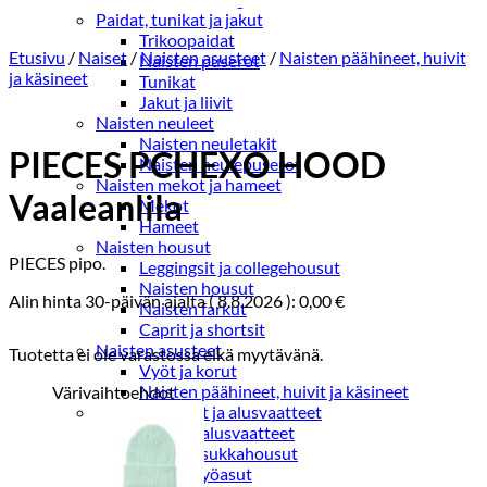
Paidat, tunikat ja jakut
Trikoopaidat
Etusivu
/
Naiset
/
Naisten asusteet
/
Naisten päähineet, huivit
Naisten puserot
ja käsineet
Tunikat
Jakut ja liivit
Naisten neuleet
Naisten neuletakit
PIECES PCHEXO HOOD
Naisten neulepuserot
Naisten mekot ja hameet
Vaaleanlila
Mekot
Hameet
Naisten housut
PIECES pipo.
Leggingsit ja collegehousut
Naisten housut
Alin hinta 30-päivän ajalta (
8.8.2026
):
0,00
€
Naisten farkut
Caprit ja shortsit
Naisten asusteet
Tuotetta ei ole varastossa eikä myytävänä.
Vyöt ja korut
Naisten päähineet, huivit ja käsineet
Värivaihtoehdot
Naisten yöasut ja alusvaatteet
Naisten alusvaatteet
Sukat ja sukkahousut
Naisten yöasut