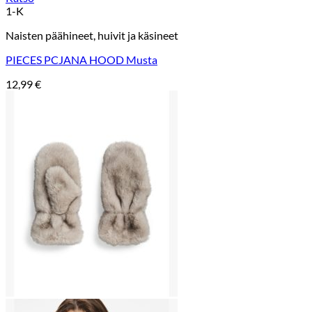
1-K
Naisten päähineet, huivit ja käsineet
PIECES PCJANA HOOD Musta
12,99
€