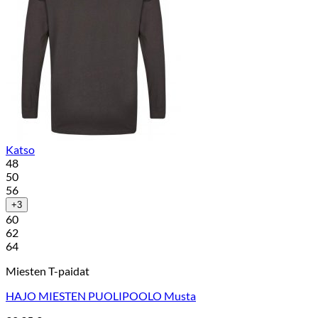
Katso
48
50
56
+3
60
62
64
Miesten T-paidat
HAJO MIESTEN PUOLIPOOLO Musta