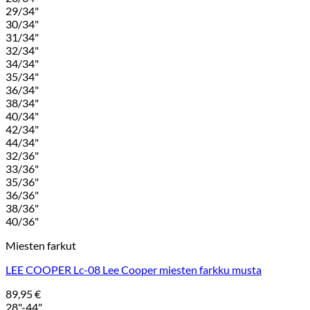
29/34"
30/34"
31/34"
32/34"
34/34"
35/34"
36/34"
38/34"
40/34"
42/34"
44/34"
32/36"
33/36"
35/36"
36/36"
38/36"
40/36"
Miesten farkut
LEE COOPER Lc-08 Lee Cooper miesten farkku musta
89,95
€
28"-44"