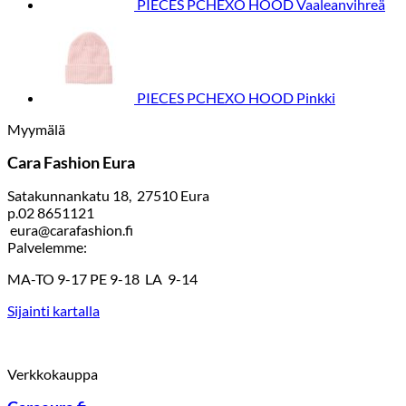
PIECES PCHEXO HOOD Vaaleanvihreä
PIECES PCHEXO HOOD Pinkki
Myymälä
Cara Fashion Eura
Satakunnankatu 18, 27510 Eura
p.02 8651121
eura@carafashion.fi
Palvelemme:
MA-TO 9-17 PE 9-18 LA 9-14
Sijainti kartalla
Verkkokauppa