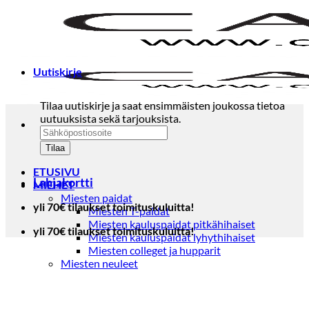
Skip
to
content
Uutiskirje
Tilaa uutiskirje ja saat ensimmäisten joukossa tietoa
uutuuksista sekä tarjouksista.
ETUSIVU
Lahjakortti
MIEHET
Miesten paidat
yli 70€ tilaukset toimituskuluitta!
Miesten T-paidat
Miesten kauluspaidat pitkähihaiset
yli 70€ tilaukset toimituskuluitta!
Miesten kauluspaidat lyhythihaiset
Miesten colleget ja hupparit
Miesten neuleet
Miesten neulepuserot
Miesten neuletakit
Puvut ja blazerit