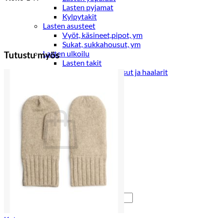
Lasten pyjamat
Kylpytakit
Lasten asusteet
Vyöt, käsineet,pipot, ym
Sukat, sukkahousut, ym
Lasten ulkoilu
Tutustu myös
Lasten takit
Ulkoilupuvut, housut ja haalarit
Kirjaudu
Ostoskori on tyhjä.
Takaisin kauppaan
Etsi: