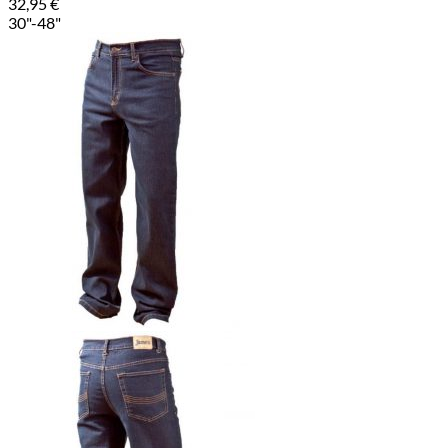
32,95
€
30"-48"