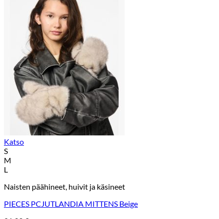
Katso
S
M
L
Naisten päähineet, huivit ja käsineet
PIECES PCJUTLANDIA MITTENS Beige