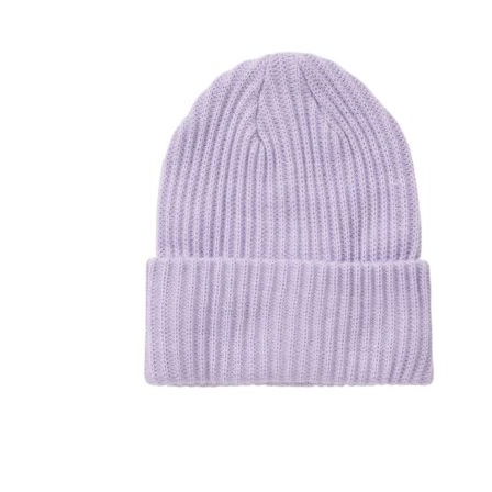
Puvut
Puvuntakit ja blazerit
Miesten housut
Miesten housut
Miesten farkut
Miesten collegehousut
Miesten shortsit
Miesten asusteet
Vyöt ja olkaimet
Solmiot, rusetit ja taskuliinat
Miesten päähineet, huivit ja käsineet
Miesten yöasut ja alusvaatteet
Miesten alusvaatteet
Miesten sukat
Miesten yöasut
Miesten aamutakit ja kylpytakit
Miesten takit
Miesten nahkatakit
Miesten kevät-ja syystakit
Miesten villakangastakit
Miesten talvitakit
NAISET
Naisten paidat
Naisten colleget