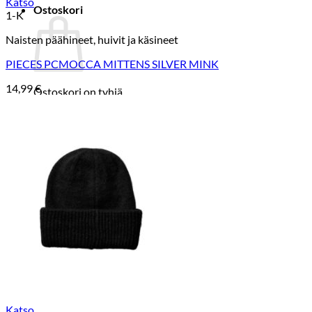
Katso
Ostoskori
1-K
Naisten päähineet, huivit ja käsineet
PIECES PCMOCCA MITTENS SILVER MINK
14,99
€
Ostoskori on tyhjä.
Takaisin kauppaan
Katso