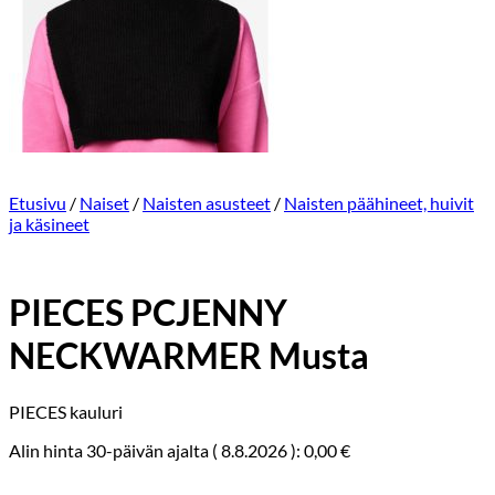
Etusivu
/
Naiset
/
Naisten asusteet
/
Naisten päähineet, huivit
ja käsineet
PIECES PCJENNY
NECKWARMER Musta
PIECES kauluri
Alin hinta 30-päivän ajalta (
8.8.2026
):
0,00
€