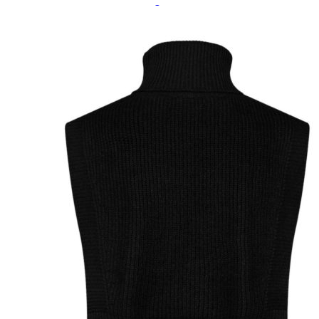
Paidat, tunikat ja jakut
Trikoopaidat
Naisten puserot
Tunikat
Jakut ja liivit
Naisten neuleet
Naisten neuletakit
Naisten neulepuserot
Naisten mekot ja hameet
Mekot
Hameet
Naisten housut
Leggingsit ja collegehousut
Naisten housut
Naisten farkut
Caprit ja shortsit
Naisten asusteet
Vyöt ja korut
Naisten päähineet, huivit ja käsineet
Naisten yöasut ja alusvaatteet
Naisten alusvaatteet
Sukat ja sukkahousut
Naisten yöasut