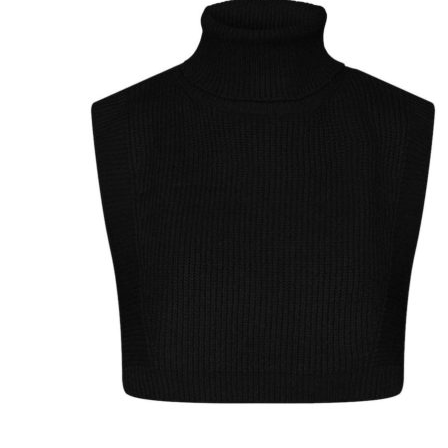
Puvut
Puvuntakit ja blazerit
Miesten housut
Miesten housut
Miesten farkut
Miesten collegehousut
Miesten shortsit
Miesten asusteet
Vyöt ja olkaimet
Solmiot, rusetit ja taskuliinat
Miesten päähineet, huivit ja käsineet
Miesten yöasut ja alusvaatteet
Miesten alusvaatteet
Miesten sukat
Miesten yöasut
Miesten aamutakit ja kylpytakit
Miesten takit
Miesten nahkatakit
Miesten kevät-ja syystakit
Miesten villakangastakit
Miesten talvitakit
NAISET
Naisten paidat
Naisten colleget