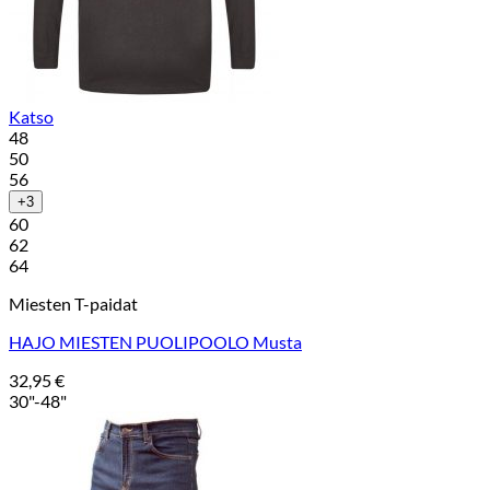
Katso
48
50
56
+3
60
62
64
Miesten T-paidat
HAJO MIESTEN PUOLIPOOLO Musta
32,95
€
30"-48"