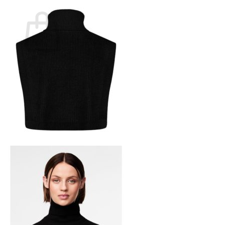
Ostoskori
Ostoskori on tyhjä.
Takaisin kauppaan