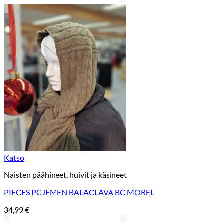
Katso
Naisten päähineet, huivit ja käsineet
PIECES PCJEMEN BALACLAVA BC MOREL
34,99
€