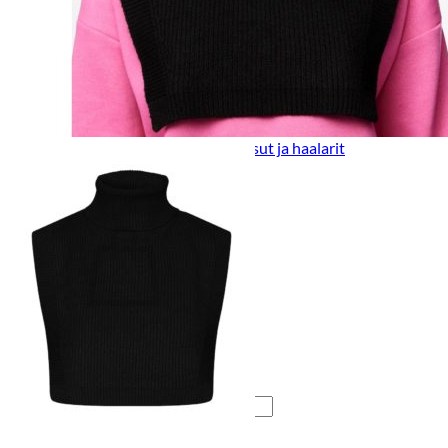
Lasten pyjamat
Kylpytakit
Lasten asusteet
Vyöt, käsineet,pipot, ym
Sukat, sukkahousut, ym
Lasten ulkoilu
Lasten takit
Ulkoilupuvut, housut ja haalarit
Kirjaudu
Ostoskori on tyhjä.
Takaisin kauppaan
Etsi: