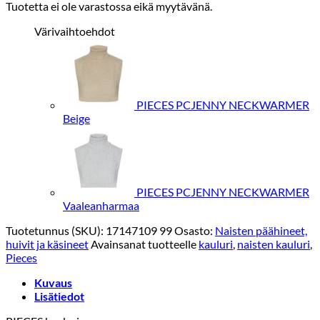
Tuotetta ei ole varastossa eikä myytävänä.
Värivaihtoehdot
PIECES PCJENNY NECKWARMER
Beige
PIECES PCJENNY NECKWARMER
Vaaleanharmaa
Tuotetunnus (SKU):
17147109 99
Osasto:
Naisten päähineet,
huivit ja käsineet
Avainsanat tuotteelle
kauluri
,
naisten kauluri
,
Pieces
Kuvaus
Lisätiedot