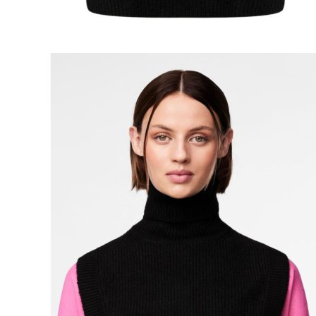
Naisten aamutakit ja kylpytakit
Naisten takit
Naisten kevät-ja syystakit
Naisten nahkatakit
Naisten talvitakit
LAPSET
Lasten paidat
Lasten paidat
Lasten kauluspaidat
Lasten trikoopaidat
Lasten colleget ja hupparit
Lasten neuleet
Lasten mekot ja hameet
Mekot ja hameet
Lasten puvut,bleiserit,liivit
Liivit
Lasten housut
Lasten housut
Lasten trikoo-ja collegehousut
Lasten farkut
Lasten shortsit
Lasten juhlahousut
Yöasut ja kylpytakit
Lasten yöpaidat