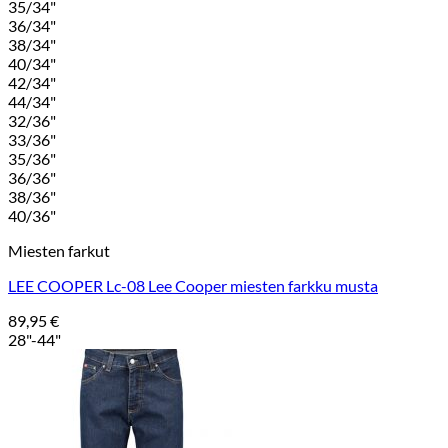
35/34"
36/34"
38/34"
40/34"
42/34"
44/34"
32/36"
33/36"
35/36"
36/36"
38/36"
40/36"
Miesten farkut
LEE COOPER Lc-08 Lee Cooper miesten farkku musta
89,95
€
28"-44"