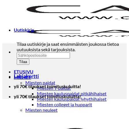
Skip
to
content
Uutiskirje
Tilaa uutiskirje ja saat ensimmäisten joukossa tietoa
uutuuksista sekä tarjouksista.
ETUSIVU
Lahjakortti
MIEHET
Miesten paidat
yli 70€ tilaukset toimituskuluitta!
Miesten T-paidat
Miesten kauluspaidat pitkähihaiset
yli 70€ tilaukset toimituskuluitta!
Miesten kauluspaidat lyhythihaiset
Miesten colleget ja hupparit
Miesten neuleet
Miesten neulepuserot
Miesten neuletakit
Puvut ja blazerit