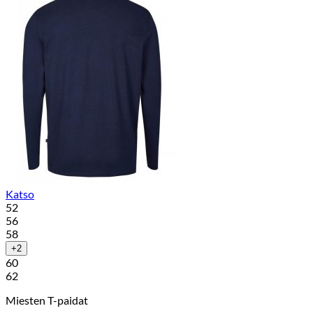
Katso
52
56
58
+2
60
62
Miesten T-paidat