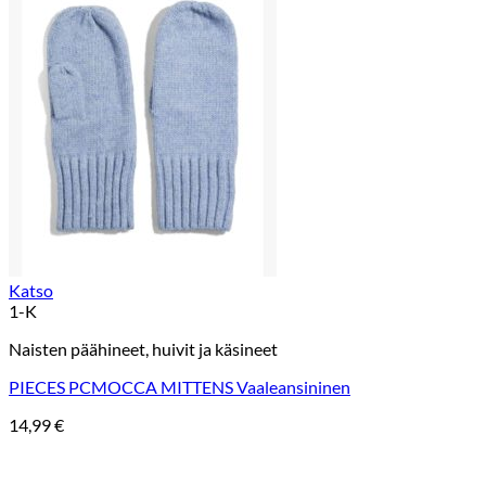
Katso
1-K
Naisten päähineet, huivit ja käsineet
PIECES PCMOCCA MITTENS Vaaleansininen
14,99
€