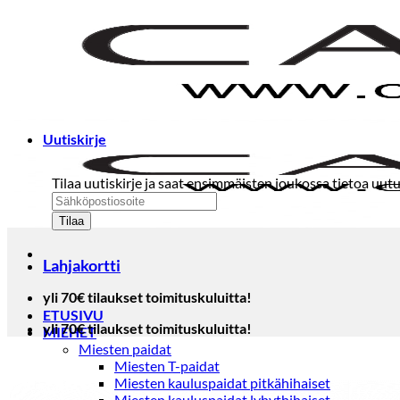
Skip
to
content
Uutiskirje
Tilaa uutiskirje ja saat ensimmäisten joukossa tietoa uutu
Lahjakortti
yli 70€ tilaukset toimituskuluitta!
ETUSIVU
yli 70€ tilaukset toimituskuluitta!
MIEHET
Miesten paidat
Miesten T-paidat
Miesten kauluspaidat pitkähihaiset
Miesten kauluspaidat lyhythihaiset