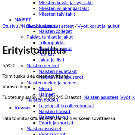
Miesten kevät-ja syystakit
Miesten villakangastakit
Miesten talvitakit
NAISET
Naisten paidat
Etusivu
/
Naiset
/
Naisten asusteet
/
Vyöt, korut ja laukut
Naisten colleget
Paidat, tunikat ja jakut
Trikoopaidat
Erityistoimitus
Naisten puserot
Tunikat
Jakut ja liivit
5,90
€
Naisten neuleet
Naisten neuletakit
Toimituskulu erikseen sovittuna
Naisten neulepuserot
Naisten mekot ja hameet
Varasto loppu
Mekot
Hameet
Tuotetunnus (SKU):
1922745
Osastot:
Naisten asusteet
,
Vyöt, k
Naisten housut
Leggingsit ja collegehousut
Kuvaus
Naisten housut
Naisten farkut
Tätä toimituskulua käytetään vain erikseen sovittaessa
Caprit ja shortsit
Naisten asusteet
Vyöt ja korut