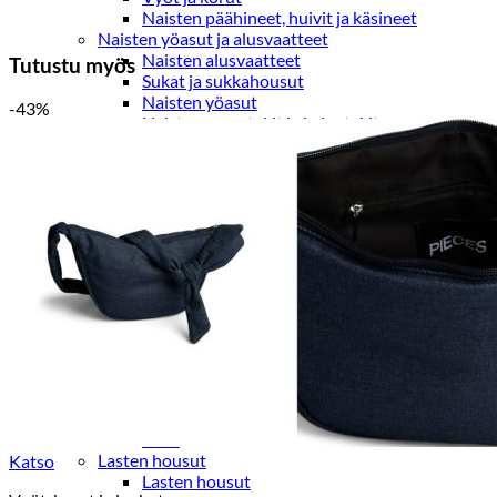
Naisten päähineet, huivit ja käsineet
Naisten yöasut ja alusvaatteet
Naisten alusvaatteet
Tutustu myös
Sukat ja sukkahousut
Naisten yöasut
-43%
Naisten aamutakit ja kylpytakit
Naisten takit
Naisten kevät-ja syystakit
Naisten nahkatakit
Naisten talvitakit
LAPSET
Lasten paidat
Lasten paidat
Lasten kauluspaidat
Lasten trikoopaidat
Lasten colleget ja hupparit
Lasten neuleet
Lasten mekot ja hameet
Mekot ja hameet
Lasten puvut,bleiserit,liivit
Liivit
Lasten housut
Katso
Lasten housut