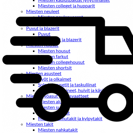
Miesten colleget ja hupparit
Miesten neuleet
Miesten neulepuserot
Miesten neuletakit
Puvut ja blazerit
Puvut
Puvuntakit ja blazerit
Miesten housut
Miesten housut
Miesten farkut
Miesten collegehousut
Miesten shortsit
Miesten asusteet
Vyöt ja olkaimet
Solmiot, rusetit ja taskuliinat
Miesten päähineet, huivit ja käsineet
Miesten yöasut ja alusvaatteet
Miesten alusvaatteet
Miesten sukat
Miesten yöasut
Miesten aamutakit ja kylpytakit
Miesten takit
Miesten nahkatakit