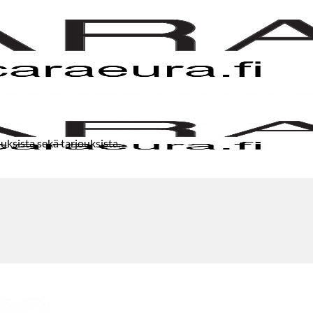
uksista sekä tarjouksista.