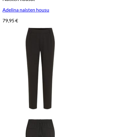
Adelina naisten housu
79,95
€