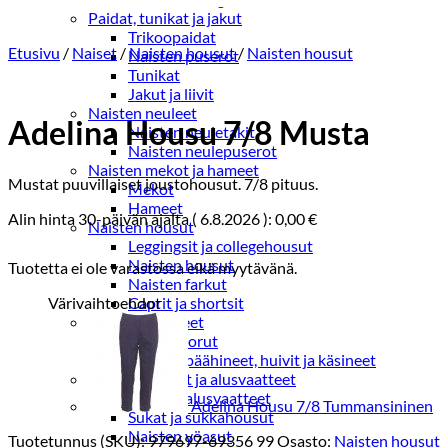
Paidat, tunikat ja jakut
Trikoopaidat
Etusivu
/
Naiset
/
Naisten housut
/
Naisten housut
Naisten puserot
Tunikat
Jakut ja liivit
Naisten neuleet
Adelina Housu 7/8 Musta
Naisten neuletakit
Naisten neulepuserot
Naisten mekot ja hameet
Mustat puuvillaiset joustohousut. 7/8 pituus.
Mekot
Hameet
Alin hinta 30-päivän ajalta (
6.8.2026
):
0,00
€
Naisten housut
Leggingsit ja collegehousut
Naisten housut
Tuotetta ei ole varastossa eikä myytävänä.
Naisten farkut
Värivaihtoehdot
Caprit ja shortsit
Naisten asusteet
Vyöt ja korut
Naisten päähineet, huivit ja käsineet
Naisten yöasut ja alusvaatteet
Naisten alusvaatteet
Adelina Housu 7/8 Tummansininen
Sukat ja sukkahousut
Naisten yöasut
Tuotetunnus (SKU):
979697-69356 99
Osasto:
Naisten housut