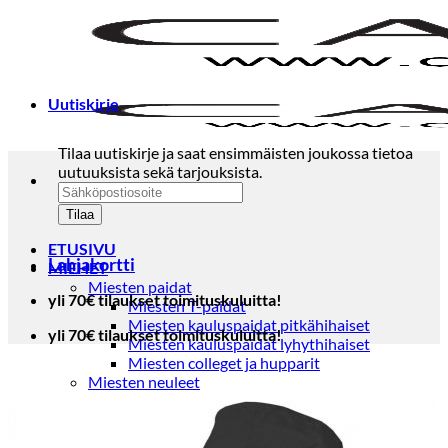
Skip
to
content
Uutiskirje
Tilaa uutiskirje ja saat ensimmäisten joukossa tietoa
uutuuksista sekä tarjouksista.
ETUSIVU
Lahjakortti
MIEHET
Miesten paidat
yli 70€ tilaukset toimituskuluitta!
Miesten T-paidat
Miesten kauluspaidat pitkähihaiset
yli 70€ tilaukset toimituskuluitta!
Miesten kauluspaidat lyhythihaiset
Miesten colleget ja hupparit
Miesten neuleet
Miesten neulepuserot
Miesten neuletakit
Puvut ja blazerit