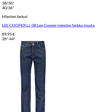
38/36"
40/36"
Miesten farkut
LEE COOPER Lc-08 Lee Cooper miesten farkku musta
89,95
€
28"-44"