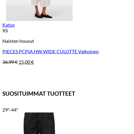
Katso
XS
Naisten housut
PIECES PCPIA HW WIDE CULOTTE Valkoinen
Alkuperäinen
Nykyinen
36,99
€
15,00
€
hinta
hinta
oli:
on:
36,99 €.
15,00 €.
SUOSITUIMMAT TUOTTEET
29"-44"