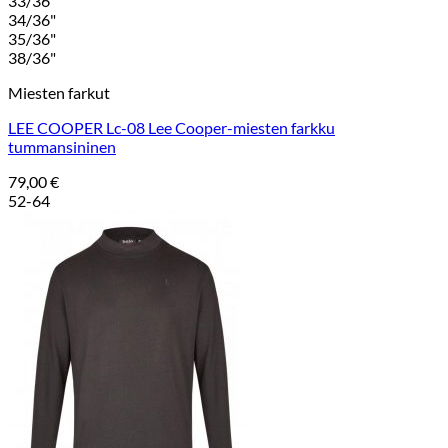
33/36"
34/36"
35/36"
38/36"
Miesten farkut
LEE COOPER Lc-08 Lee Cooper-miesten farkku
tummansininen
79,00
€
52-64