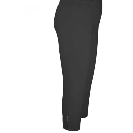
Puvut
Puvuntakit ja blazerit
Miesten housut
Miesten housut
Miesten farkut
Miesten collegehousut
Miesten shortsit
Miesten asusteet
Vyöt ja olkaimet
Solmiot, rusetit ja taskuliinat
Miesten päähineet, huivit ja käsineet
Miesten yöasut ja alusvaatteet
Miesten alusvaatteet
Miesten sukat
Miesten yöasut
Miesten aamutakit ja kylpytakit
Miesten takit
Miesten nahkatakit
Miesten kevät-ja syystakit
Miesten villakangastakit
Miesten talvitakit
NAISET
Naisten paidat
Naisten colleget