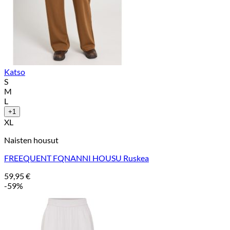
Katso
S
M
L
+1
XL
Naisten housut
FREEQUENT FQNANNI HOUSU Ruskea
59,95
€
-59%