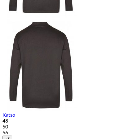
Katso
48
50
56
+3