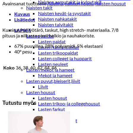
Naisten aamutakit ja kylpytakit
Avainsanat tuotteelle
Adelina
,
naisten housu
,
naisten housut
Naisten takit
Naisten kevät-ja syystakit
Kuvaus
Naisten nahkatakit
Lisätiedot
Naisten talvitakit
Kuminauha vyötärö, taskut, high stretch- materiaalia. 7/8
LAPSET
pituus ja nilkassa pieni halkio ja nauhakoriste.
Lasten paidat
Lasten paidat
67% puuvillaa, 28% polyamidi, 5% elastaani
Lasten kauluspaidat
40° pesu
Lasten trikoopaidat
Lasten colleget ja hupparit
Lasten neuleet
Koko
36, 38, 40, 42, 44, 46
Lasten mekot ja hameet
Mekot ja hameet
Lasten puvut,bleiserit,liivit
Liivit
Lasten housut
Lasten housut
Tutustu myös
Lasten trikoo-ja collegehousut
Lasten farkut
Lasten shortsit
Lasten juhlahousut
Yöasut ja kylpytakit
Lasten yöpaidat