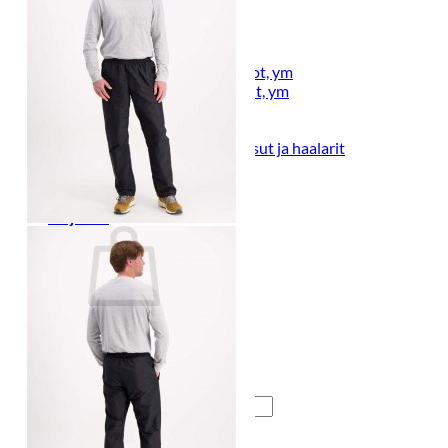
Lasten pyjamat
Kylpytakit
Lasten asusteet
Vyöt, käsineet,pipot, ym
Sukat, sukkahousut, ym
Lasten ulkoilu
Lasten takit
Ulkoilupuvut, housut ja haalarit
Kirjaudu
Ostoskori on tyhjä.
Takaisin kauppaan
Etsi: