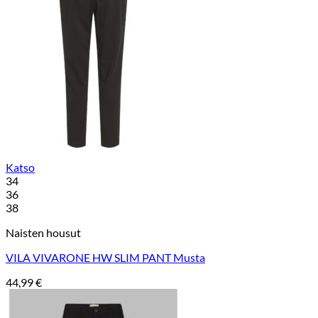
Katso
34
36
38
Naisten housut
VILA VIVARONE HW SLIM PANT Musta
44,99
€