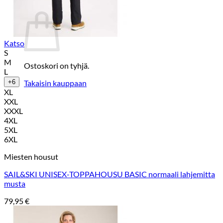
Ostoskori
Katso
S
M
Ostoskori on tyhjä.
L
Takaisin kauppaan
+6
XL
XXL
XXXL
4XL
5XL
6XL
Miesten housut
SAIL&SKI UNISEX-TOPPAHOUSU BASIC normaali lahjemitta
musta
79,95
€