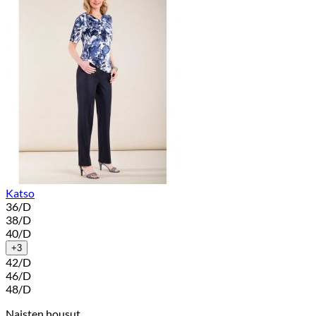
Katso
36/D
38/D
40/D
+3
42/D
46/D
48/D
Naisten housut