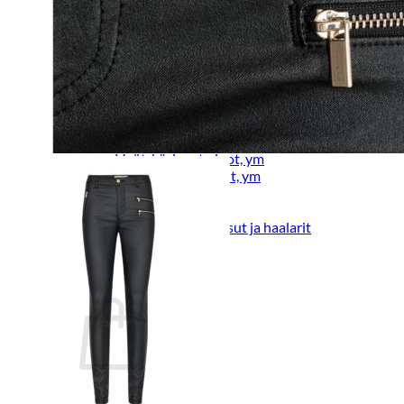
Lasten trikoo-ja collegehousut
Lasten farkut
Lasten shortsit
Lasten juhlahousut
Yöasut ja kylpytakit
Lasten yöpaidat
Lasten pyjamat
Kylpytakit
Lasten asusteet
Vyöt, käsineet,pipot, ym
Sukat, sukkahousut, ym
Lasten ulkoilu
Lasten takit
Ulkoilupuvut, housut ja haalarit
Kirjaudu
Ostoskori on tyhjä.