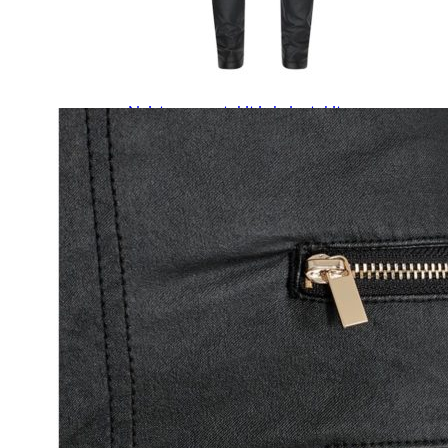
Naisten päähineet, huivit ja käsineet
Naisten yöasut ja alusvaatteet
Naisten alusvaatteet
Sukat ja sukkahousut
Naisten yöasut
Naisten aamutakit ja kylpytakit
Naisten takit
Naisten kevät-ja syystakit
Naisten nahkatakit
Naisten talvitakit
LAPSET
Lasten paidat
Lasten paidat
Lasten kauluspaidat
Lasten trikoopaidat
Lasten colleget ja hupparit
Lasten neuleet
Lasten mekot ja hameet
Mekot ja hameet
Lasten puvut,bleiserit,liivit
Liivit
Lasten housut
Lasten housut