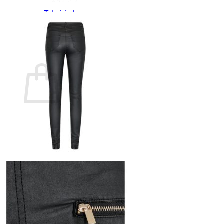
Takaisin kauppaan
Etsi:
Ostoskori
Ostoskori on tyhjä.
Takaisin kauppaan