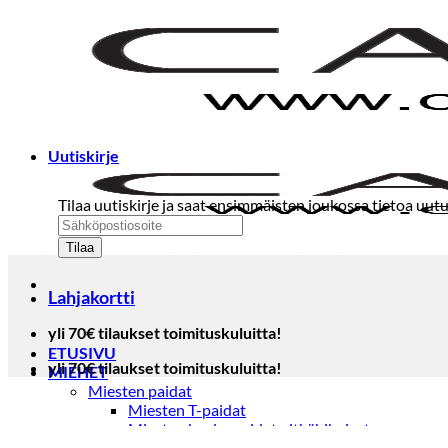
Skip
to
content
Uutiskirje
Tilaa uutiskirje ja saat ensimmäisten joukossa tietoa uutu
Lahjakortti
yli 70€ tilaukset toimituskuluitta!
ETUSIVU
yli 70€ tilaukset toimituskuluitta!
MIEHET
Miesten paidat
Miesten T-paidat
Miesten kauluspaidat pitkähihaiset
Miesten kauluspaidat lyhythihaiset