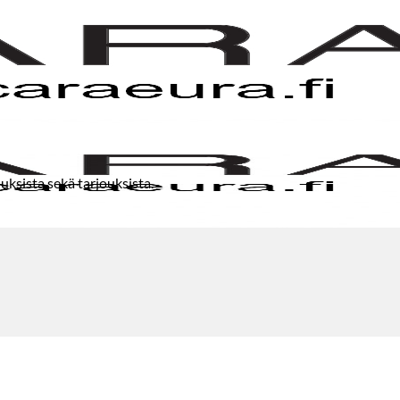
uksista sekä tarjouksista.