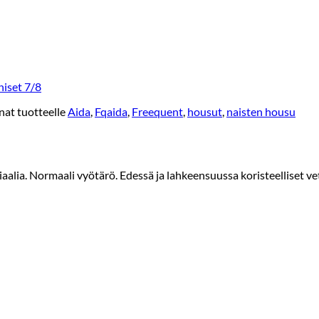
iset 7/8
nat tuotteelle
Aida
,
Fqaida
,
Freequent
,
housut
,
naisten housu
alia. Normaali vyötärö. Edessä ja lahkeensuussa koristeelliset ve