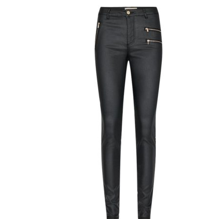
Miesten colleget ja hupparit
Miesten neuleet
Miesten neulepuserot
Miesten neuletakit
Puvut ja blazerit
Puvut
Puvuntakit ja blazerit
Miesten housut
Miesten housut
Miesten farkut
Miesten collegehousut
Miesten shortsit
Miesten asusteet
Vyöt ja olkaimet
Solmiot, rusetit ja taskuliinat
Miesten päähineet, huivit ja käsineet
Miesten yöasut ja alusvaatteet
Miesten alusvaatteet
Miesten sukat
Miesten yöasut
Miesten aamutakit ja kylpytakit
Miesten takit
Miesten nahkatakit