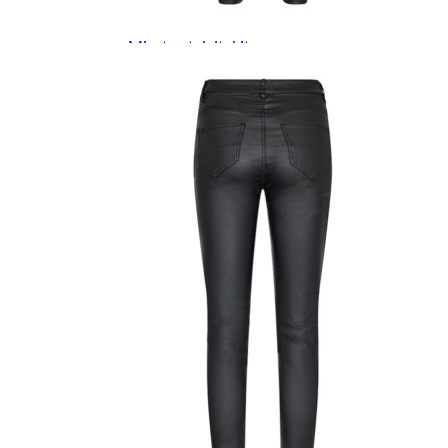
Miesten kevät-ja syystakit
Miesten villakangastakit
Miesten talvitakit
NAISET
Naisten paidat
Naisten colleget
Paidat, tunikat ja jakut
Trikoopaidat
Naisten puserot
Tunikat
Jakut ja liivit
Naisten neuleet
Naisten neuletakit
Naisten neulepuserot
Naisten mekot ja hameet
Mekot
Hameet
Naisten housut
Leggingsit ja collegehousut
Naisten housut
Naisten farkut
Caprit ja shortsit
Naisten asusteet
Vyöt ja korut