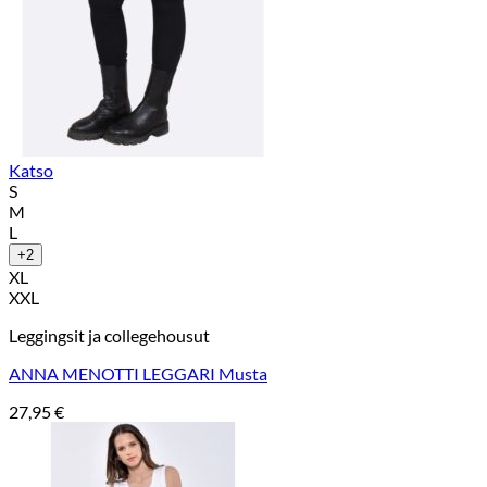
Katso
S
M
L
+2
XL
XXL
Leggingsit ja collegehousut
ANNA MENOTTI LEGGARI Musta
27,95
€