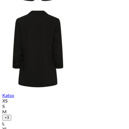
Katso
XS
S
M
+3
L
XL