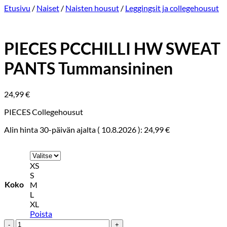
Etusivu
/
Naiset
/
Naisten housut
/
Leggingsit ja collegehousut
PIECES PCCHILLI HW SWEAT
PANTS Tummansininen
24,99
€
PIECES Collegehousut
Alin hinta 30-päivän ajalta (
10.8.2026
):
24,99
€
XS
S
Koko
M
L
XL
Poista
PIECES