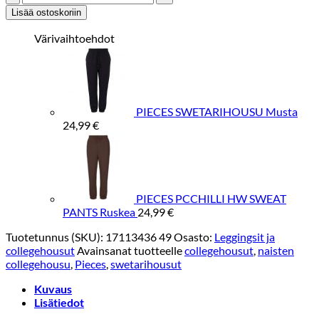
PCCHILLI
Lisää ostoskoriin
HW
SWEAT
Värivaihtoehdot
PANTS
Tummansininen
määrä
PIECES SWETARIHOUSU Musta
24,99
€
PIECES PCCHILLI HW SWEAT
PANTS Ruskea
24,99
€
Tuotetunnus (SKU):
17113436 49
Osasto:
Leggingsit ja
collegehousut
Avainsanat tuotteelle
collegehousut
,
naisten
collegehousu
,
Pieces
,
swetarihousut
Kuvaus
Lisätiedot