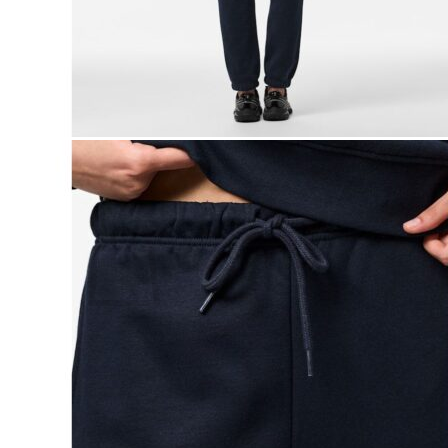
Lasten pyjamat
Kylpytakit
Lasten asusteet
Vyöt, käsineet,pipot, ym
Sukat, sukkahousut, ym
Lasten ulkoilu
Lasten takit
Ulkoilupuvut, housut ja haalarit
Kirjaudu
Ostoskori on tyhjä.
Takaisin kauppaan
Etsi: