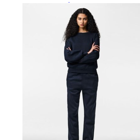
Paidat, tunikat ja jakut
Trikoopaidat
Naisten puserot
Tunikat
Jakut ja liivit
Naisten neuleet
Naisten neuletakit
Naisten neulepuserot
Naisten mekot ja hameet
Mekot
Hameet
Naisten housut
Leggingsit ja collegehousut
Naisten housut
Naisten farkut
Caprit ja shortsit
Naisten asusteet
Vyöt ja korut
Naisten päähineet, huivit ja käsineet
Naisten yöasut ja alusvaatteet
Naisten alusvaatteet
Sukat ja sukkahousut
Naisten yöasut