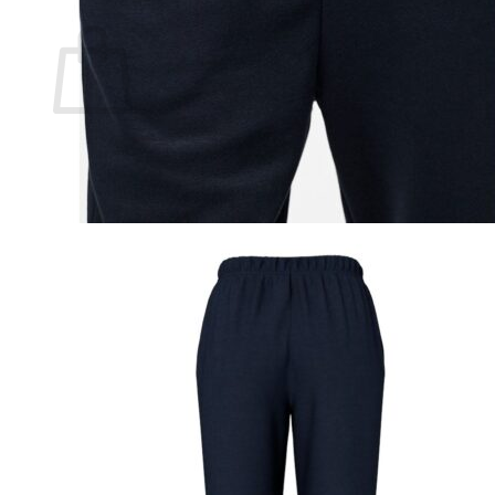
Ostoskori
Ostoskori on tyhjä.
Takaisin kauppaan