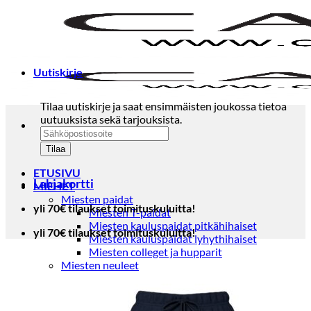
Skip
to
content
Uutiskirje
Tilaa uutiskirje ja saat ensimmäisten joukossa tietoa
uutuuksista sekä tarjouksista.
ETUSIVU
Lahjakortti
MIEHET
Miesten paidat
yli 70€ tilaukset toimituskuluitta!
Miesten T-paidat
Miesten kauluspaidat pitkähihaiset
yli 70€ tilaukset toimituskuluitta!
Miesten kauluspaidat lyhythihaiset
Miesten colleget ja hupparit
Miesten neuleet
Miesten neulepuserot
Miesten neuletakit
Puvut ja blazerit