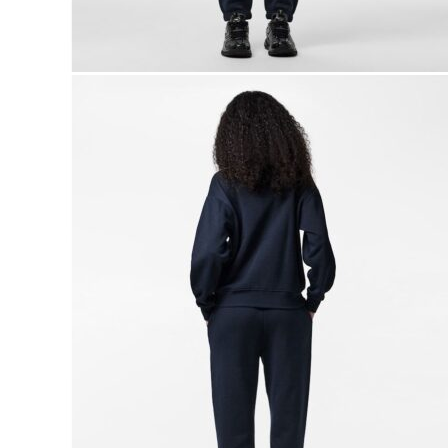
Naisten aamutakit ja kylpytakit
Naisten takit
Naisten kevät-ja syystakit
Naisten nahkatakit
Naisten talvitakit
LAPSET
Lasten paidat
Lasten paidat
Lasten kauluspaidat
Lasten trikoopaidat
Lasten colleget ja hupparit
Lasten neuleet
Lasten mekot ja hameet
Mekot ja hameet
Lasten puvut,bleiserit,liivit
Liivit
Lasten housut
Lasten housut
Lasten trikoo-ja collegehousut
Lasten farkut
Lasten shortsit
Lasten juhlahousut
Yöasut ja kylpytakit
Lasten yöpaidat