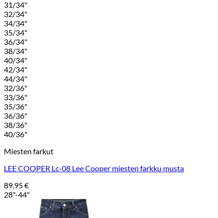
31/34"
32/34"
34/34"
35/34"
36/34"
38/34"
40/34"
42/34"
44/34"
32/36"
33/36"
35/36"
36/36"
38/36"
40/36"
Miesten farkut
LEE COOPER Lc-08 Lee Cooper miesten farkku musta
89,95
€
28"-44"