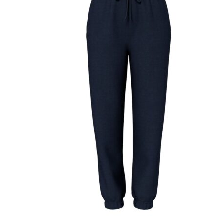
Puvut
Puvuntakit ja blazerit
Miesten housut
Miesten housut
Miesten farkut
Miesten collegehousut
Miesten shortsit
Miesten asusteet
Vyöt ja olkaimet
Solmiot, rusetit ja taskuliinat
Miesten päähineet, huivit ja käsineet
Miesten yöasut ja alusvaatteet
Miesten alusvaatteet
Miesten sukat
Miesten yöasut
Miesten aamutakit ja kylpytakit
Miesten takit
Miesten nahkatakit
Miesten kevät-ja syystakit
Miesten villakangastakit
Miesten talvitakit
NAISET
Naisten paidat
Naisten colleget