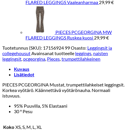
FLARED LEGGINGS Vaaleanharmaa
29,99
€
PIECES PCGEORGINA MW
FLARED LEGGINGS Ruskea kuosi
29,99
€
Tuotetunnus (SKU):
17156924 99
Osasto:
Leggingsit ja
collegehousut
Avainsanat tuotteelle
leggings
,
naisten
leggingsit
,
pcgeorgina
,
Pieces
,
trumpettilahkeinen
Kuvaus
Lisätiedot
PIECES PCGEORGINA Mustat, trumpettilahkeiset leggingsit.
Korkea vyötärö. Käännettävä vyötärönauha. Normaali
istuvuus.
95% Puuvilla, 5% Elastaani
30 ° Pesu
Koko
XS, S, M, L, XL