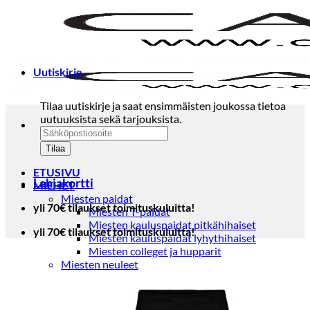
Skip
to
content
Uutiskirje
Tilaa uutiskirje ja saat ensimmäisten joukossa tietoa
uutuuksista sekä tarjouksista.
ETUSIVU
Lahjakortti
MIEHET
Miesten paidat
yli 70€ tilaukset toimituskuluitta!
Miesten T-paidat
Miesten kauluspaidat pitkähihaiset
yli 70€ tilaukset toimituskuluitta!
Miesten kauluspaidat lyhythihaiset
Miesten colleget ja hupparit
Miesten neuleet
Miesten neulepuserot
Miesten neuletakit
Puvut ja blazerit