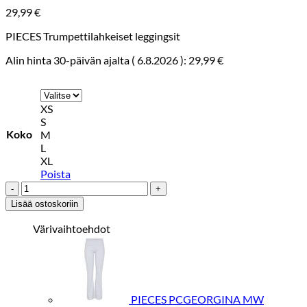
29,99
€
PIECES Trumpettilahkeiset leggingsit
Alin hinta 30-päivän ajalta (
6.8.2026
):
29,99
€
XS
S
Koko
M
L
XL
Poista
PIECES
PCGEORGINA
Lisää ostoskoriin
MW
FLARED
Värivaihtoehdot
LEGGINGS
Musta
määrä
PIECES PCGEORGINA MW