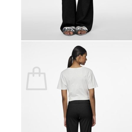
Lasten pyjamat
Kylpytakit
Lasten asusteet
Vyöt, käsineet,pipot, ym
Sukat, sukkahousut, ym
Lasten ulkoilu
Lasten takit
Ulkoilupuvut, housut ja haalarit
Kirjaudu
Ostoskori on tyhjä.
Takaisin kauppaan
Etsi: