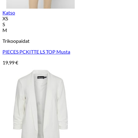
Katso
XS
S
M
Trikoopaidat
PIECES PCKITTE LS TOP Musta
19,99
€