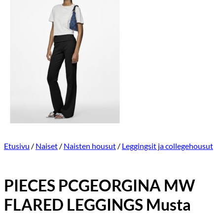
Etusivu
/
Naiset
/
Naisten housut
/
Leggingsit ja collegehousut
PIECES PCGEORGINA MW
FLARED LEGGINGS Musta