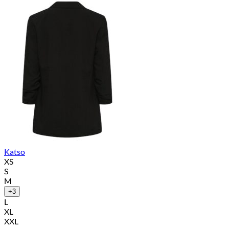
Katso
XS
S
M
+3
L
XL
XXL