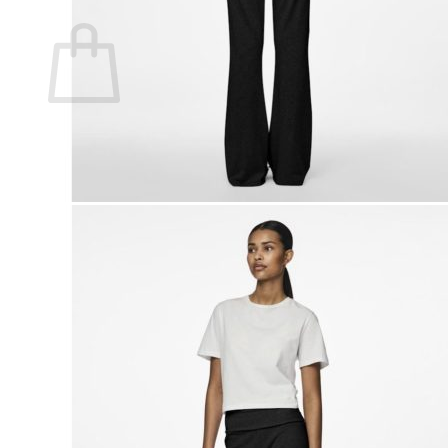
Ostoskori
Ostoskori on tyhjä.
Takaisin kauppaan