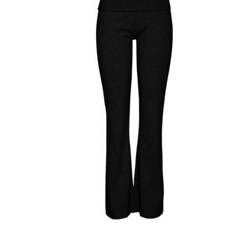
Puvut
Puvuntakit ja blazerit
Miesten housut
Miesten housut
Miesten farkut
Miesten collegehousut
Miesten shortsit
Miesten asusteet
Vyöt ja olkaimet
Solmiot, rusetit ja taskuliinat
Miesten päähineet, huivit ja käsineet
Miesten yöasut ja alusvaatteet
Miesten alusvaatteet
Miesten sukat
Miesten yöasut
Miesten aamutakit ja kylpytakit
Miesten takit
Miesten nahkatakit
Miesten kevät-ja syystakit
Miesten villakangastakit
Miesten talvitakit
NAISET
Naisten paidat
Naisten colleget