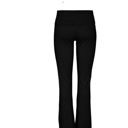
Paidat, tunikat ja jakut
Trikoopaidat
Naisten puserot
Tunikat
Jakut ja liivit
Naisten neuleet
Naisten neuletakit
Naisten neulepuserot
Naisten mekot ja hameet
Mekot
Hameet
Naisten housut
Leggingsit ja collegehousut
Naisten housut
Naisten farkut
Caprit ja shortsit
Naisten asusteet
Vyöt ja korut
Naisten päähineet, huivit ja käsineet
Naisten yöasut ja alusvaatteet
Naisten alusvaatteet
Sukat ja sukkahousut
Naisten yöasut