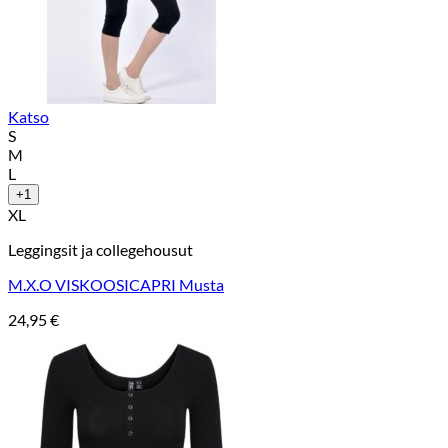
Katso
S
M
L
+1
XL
Leggingsit ja collegehousut
M.X.O VISKOOSICAPRI Musta
24,95
€