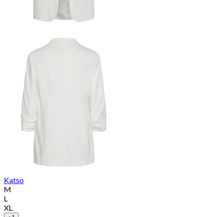
Katso
M
L
XL