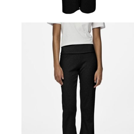
Naisten aamutakit ja kylpytakit
Naisten takit
Naisten kevät-ja syystakit
Naisten nahkatakit
Naisten talvitakit
LAPSET
Lasten paidat
Lasten paidat
Lasten kauluspaidat
Lasten trikoopaidat
Lasten colleget ja hupparit
Lasten neuleet
Lasten mekot ja hameet
Mekot ja hameet
Lasten puvut,bleiserit,liivit
Liivit
Lasten housut
Lasten housut
Lasten trikoo-ja collegehousut
Lasten farkut
Lasten shortsit
Lasten juhlahousut
Yöasut ja kylpytakit
Lasten yöpaidat