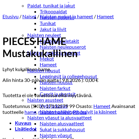
Paidat, tunikat ja jakut
Trikoopaidat
Etusivu
/
Naiset
/
Naisten mekot ja hameet
/
Hameet
Naisten puserot
Tunikat
Jakut ja liivit
Naisten neuleet
PIECES HAME
Naisten neuletakit
Naisten neulepuserot
Mustakukallinen
Naisten mekot ja hameet
Mekot
Hameet
Lyhyt kukallinen hame.
Naisten housut
Leggingsit ja collegehousut
Alin hinta 30-päivän ajalta (
9.8.2026
):
0,00
€
Naisten housut
Naisten farkut
Caprit ja shortsit
Tuotetta ei ole varastossa eikä myytävänä.
Naisten asusteet
Vyöt ja korut
Tuotetunnus (SKU):
17112579 99
Osasto:
Hameet
Avainsanat
Naisten päähineet, huivit ja käsineet
tuotteelle
hame
,
naisten hameet
,
Pieces
Naisten yöasut ja alusvaatteet
Kuvaus
Naisten alusvaatteet
Lisätiedot
Sukat ja sukkahousut
Naisten yöasut