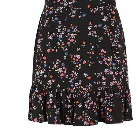
Puvut
Puvuntakit ja blazerit
Miesten housut
Miesten housut
Miesten farkut
Miesten collegehousut
Miesten shortsit
Miesten asusteet
Vyöt ja olkaimet
Solmiot, rusetit ja taskuliinat
Miesten päähineet, huivit ja käsineet
Miesten yöasut ja alusvaatteet
Miesten alusvaatteet
Miesten sukat
Miesten yöasut
Miesten aamutakit ja kylpytakit
Miesten takit
Miesten nahkatakit
Miesten kevät-ja syystakit
Miesten villakangastakit
Miesten talvitakit
NAISET
Naisten paidat
Naisten colleget