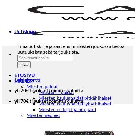
Skip
to
content
Uutiskirje
Tilaa uutiskirje ja saat ensimmäisten joukossa tietoa
uutuuksista sekä tarjouksista.
ETUSIVU
Lahjakortti
MIEHET
Miesten paidat
yli 70€ tilaukset toimituskuluitta!
Miesten T-paidat
Miesten kauluspaidat pitkähihaiset
yli 70€ tilaukset toimituskuluitta!
Miesten kauluspaidat lyhythihaiset
Miesten colleget ja hupparit
Miesten neuleet
Miesten neulepuserot
Miesten neuletakit
Puvut ja blazerit