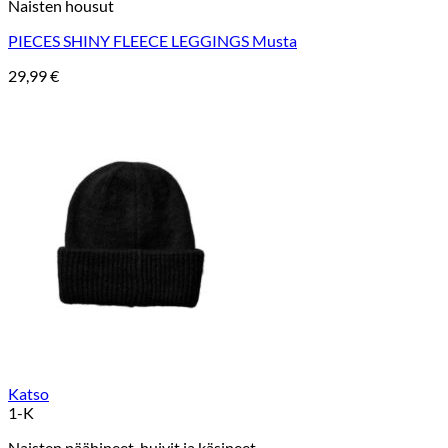
Naisten housut
PIECES SHINY FLEECE LEGGINGS Musta
29,99
€
Katso
1-K
Naisten päähineet, huivit ja käsineet