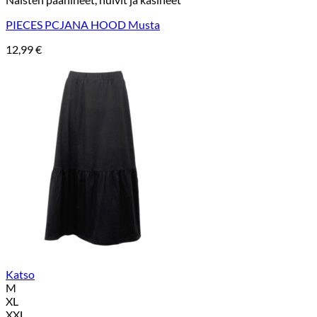
PIECES PCJANA HOOD Musta
12,99
€
Katso
M
XL
XXL