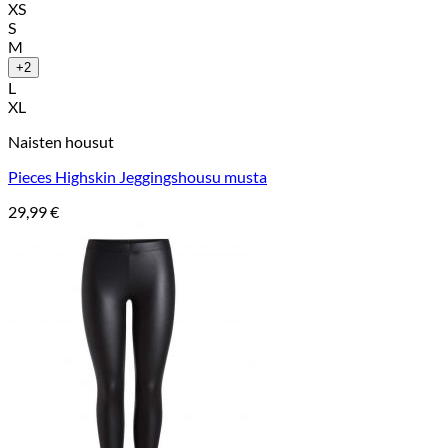
XS
S
M
+2
L
XL
Naisten housut
Pieces Highskin Jeggingshousu musta
29,99
€