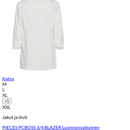
Katso
M
L
XL
+1
XXL
Jakut ja liivit
PIECES PCBOSS 3/4 BLAZER Luonnonvalkoinen