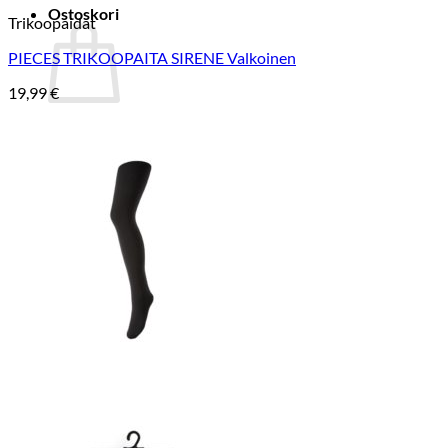
Ostoskori
Trikoopaidat
PIECES TRIKOOPAITA SIRENE Valkoinen
19,99
€
Ostoskori on tyhjä.
Takaisin kauppaan