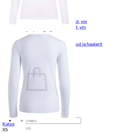
Lasten pyjamat
Kylpytakit
Lasten asusteet
Vyöt, käsineet,pipot, ym
Sukat, sukkahousut, ym
Lasten ulkoilu
Lasten takit
Ulkoilupuvut, housut ja haalarit
Kirjaudu
Ostoskori on tyhjä.
Takaisin kauppaan
Etsi:
Katso
XS