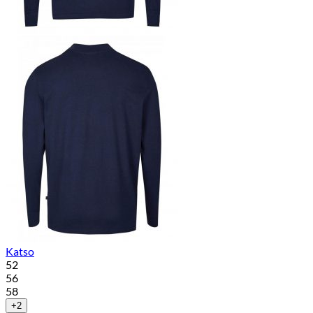
Katso
52
56
58
+2