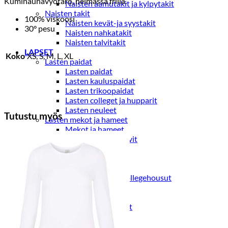
Kuminauhavyötärö, helmassa frilla.
Naisten aamutakit ja kylpytakit
Naisten takit
100% viskoosi
Naisten kevät-ja syystakit
30° pesu
Naisten nahkatakit
Naisten talvitakit
LAPSET
Koko
XS, S, M, L, XL
Lasten paidat
Lasten paidat
Lasten kauluspaidat
Lasten trikoopaidat
Lasten colleget ja hupparit
Lasten neuleet
Tutustu myös
Lasten mekot ja hameet
Mekot ja hameet
Lasten puvut,bleiserit,liivit
Liivit
Lasten housut
Lasten housut
Lasten trikoo-ja collegehousut
Lasten farkut
Lasten shortsit
Lasten juhlahousut
Yöasut ja kylpytakit
Lasten yöpaidat