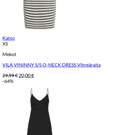
Katso
XS
Mekot
VILA VININNY S/S O-NECK DRESS Vihreäraita
Alkuperäinen
Nykyinen
29,99
€
20,00
€
hinta
hinta
-64%
oli:
on:
29,99 €.
20,00 €.