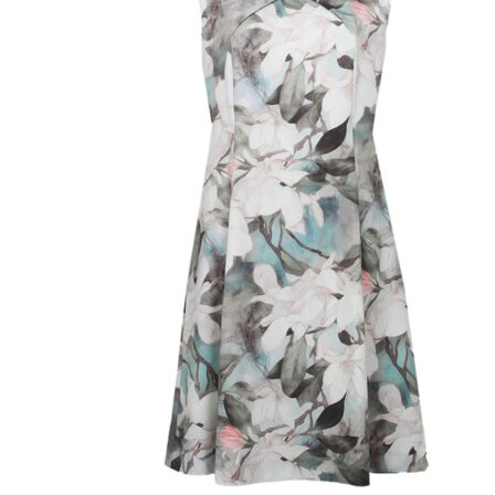
Puvut
Puvuntakit ja blazerit
Miesten housut
Miesten housut
Miesten farkut
Miesten collegehousut
Miesten shortsit
Miesten asusteet
Vyöt ja olkaimet
Solmiot, rusetit ja taskuliinat
Miesten päähineet, huivit ja käsineet
Miesten yöasut ja alusvaatteet
Miesten alusvaatteet
Miesten sukat
Miesten yöasut
Miesten aamutakit ja kylpytakit
Miesten takit
Miesten nahkatakit
Miesten kevät-ja syystakit
Miesten villakangastakit
Miesten talvitakit
NAISET
Naisten paidat
Naisten colleget