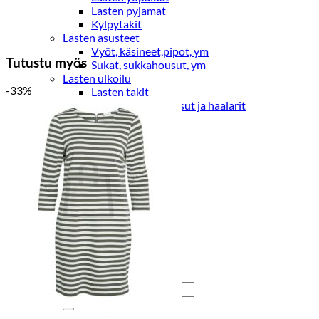
Lasten pyjamat
Kylpytakit
Lasten asusteet
Vyöt, käsineet,pipot, ym
Tutustu myös
Sukat, sukkahousut, ym
Lasten ulkoilu
-33%
Lasten takit
Ulkoilupuvut, housut ja haalarit
Kirjaudu
Ostoskori on tyhjä.
Takaisin kauppaan
Etsi: