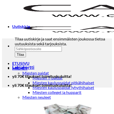
Skip
to
content
Uutiskirje
Tilaa uutiskirje ja saat ensimmäisten joukossa tietoa
uutuuksista sekä tarjouksista.
ETUSIVU
Lahjakortti
MIEHET
Miesten paidat
yli 70€ tilaukset toimituskuluitta!
Miesten T-paidat
Miesten kauluspaidat pitkähihaiset
yli 70€ tilaukset toimituskuluitta!
Miesten kauluspaidat lyhythihaiset
Miesten colleget ja hupparit
Miesten neuleet
Miesten neulepuserot
Miesten neuletakit
Puvut ja blazerit