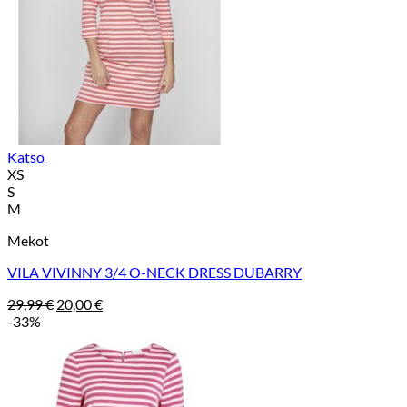
Katso
XS
S
M
Mekot
VILA VIVINNY 3/4 O-NECK DRESS DUBARRY
Alkuperäinen
Nykyinen
29,99
€
20,00
€
hinta
hinta
-33%
oli:
on:
29,99 €.
20,00 €.