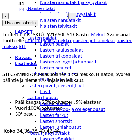
Naisten aamutakit ja kylpytakit
44
Naisten takit
Poista
Naisten kevät-ja syystakit
STI
Naisten nahkatakit
MEKKO
Lisää ostoskoriin
Naisten talvitakit
GAMBRIA
LAPSET
Vaaleanvihreä
Tuotetunnus (SKU):
621660L 61
Osasto:
Mekot
Avainsanat
Lasten paidat
määrä
tuotteelle
cambria
,
kukkamekko
,
naisten juhlamekko
,
naisten
Lasten paidat
mekko
,
STI
Lasten kauluspaidat
Lasten trikoopaidat
Kuvaus
Lasten colleget ja hupparit
Lisätiedot
Lasten neuleet
Lasten mekot ja hameet
STI CAMBRIA kukkakuosinen pitkä mekko. Hihaton, pyöreä
Mekot ja hameet
pääntie ja hieman A-linjainen leikkaus.
Lasten puvut,bleiserit,liivit
Liivit
Lasten housut
Päälikangas 95% polyesteri, 5% elastaani
Lasten housut
Vuori 100% polyesteri
Lasten trikoo-ja collegehousut
30° pesu
Lasten farkut
Lasten shortsit
Lasten juhlahousut
Koko
34, 36, 38, 40, 42, 44
Yöasut ja kylpytakit
Lasten yöpaidat