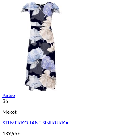
hinta
hinta
oli:
on:
29,99 €.
20,00 €.
Katso
36
Mekot
STI MEKKO JANE SINIKUKKA
139,95
€