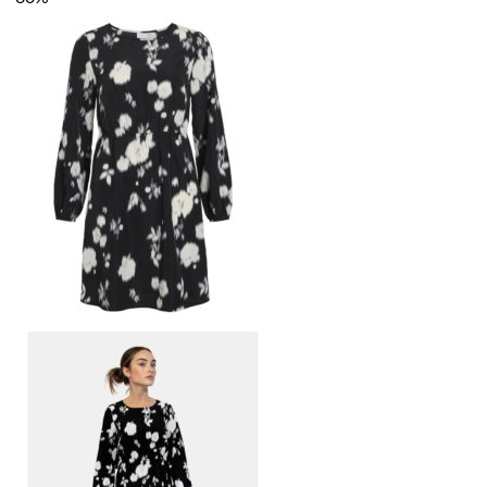
oli:
on:
74,99 €.
30,00 €.