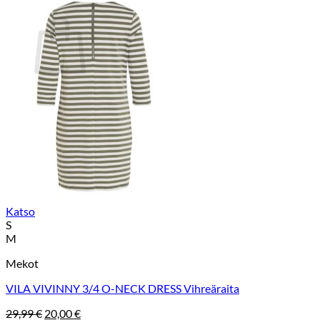
Ostoskori
Ostoskori on tyhjä.
Takaisin kauppaan
Katso
S
M
Mekot
VILA VIVINNY 3/4 O-NECK DRESS Vihreäraita
Alkuperäinen
Nykyinen
29,99
€
20,00
€