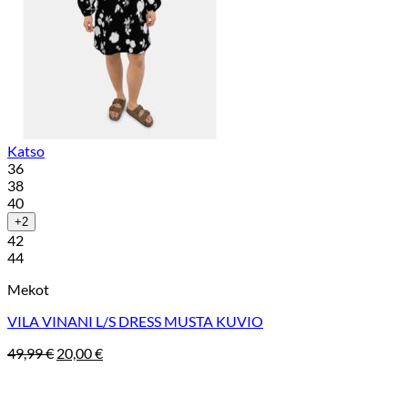
Katso
36
38
40
+2
42
44
Mekot
VILA VINANI L/S DRESS MUSTA KUVIO
Alkuperäinen
Nykyinen
49,99
€
20,00
€
hinta
hinta
oli:
on:
49,99 €.
20,00 €.