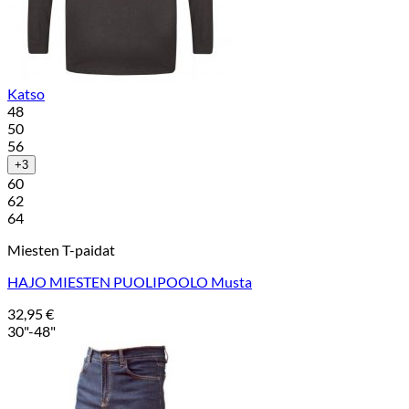
Katso
48
50
56
+3
60
62
64
Miesten T-paidat
HAJO MIESTEN PUOLIPOOLO Musta
32,95
€
30"-48"