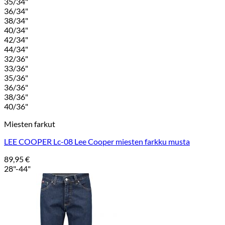
35/34"
36/34"
38/34"
40/34"
42/34"
44/34"
32/36"
33/36"
35/36"
36/36"
38/36"
40/36"
Miesten farkut
LEE COOPER Lc-08 Lee Cooper miesten farkku musta
89,95
€
28"-44"