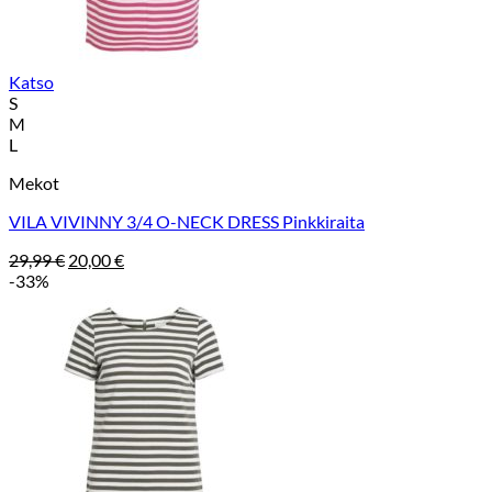
Katso
S
M
L
Mekot
VILA VIVINNY 3/4 O-NECK DRESS Pinkkiraita
Alkuperäinen
Nykyinen
29,99
€
20,00
€
hinta
hinta
-33%
oli:
on:
29,99 €.
20,00 €.