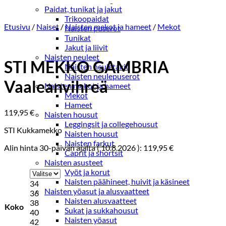
Paidat, tunikat ja jakut
Trikoopaidat
Etusivu
/
Naiset
/
Naisten mekot ja hameet
/
Mekot
Naisten puserot
Tunikat
Jakut ja liivit
Naisten neuleet
STI MEKKO GAMBRIA
Naisten neuletakit
Naisten neulepuserot
Vaaleanvihreä
Naisten mekot ja hameet
Mekot
Hameet
119,95
€
Naisten housut
Leggingsit ja collegehousut
STI Kukkamekko
Naisten housut
Naisten farkut
Alin hinta 30-päivän ajalta (
10.8.2026
):
119,95
€
Caprit ja shortsit
Naisten asusteet
Vyöt ja korut
Naisten päähineet, huivit ja käsineet
34
Naisten yöasut ja alusvaatteet
36
Naisten alusvaatteet
38
Koko
Sukat ja sukkahousut
40
Naisten yöasut
42