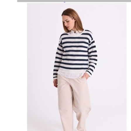
Paidat, tunikat ja jakut
Trikoopaidat
Naisten puserot
Tunikat
Jakut ja liivit
Naisten neuleet
Naisten neuletakit
Naisten neulepuserot
Naisten mekot ja hameet
Mekot
Hameet
Naisten housut
Leggingsit ja collegehousut
Naisten housut
Naisten farkut
Caprit ja shortsit
Naisten asusteet
Vyöt ja korut
Naisten päähineet, huivit ja käsineet
Naisten yöasut ja alusvaatteet
Naisten alusvaatteet
Sukat ja sukkahousut
Naisten yöasut