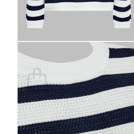
Lasten pyjamat
Kylpytakit
Lasten asusteet
Vyöt, käsineet,pipot, ym
Sukat, sukkahousut, ym
Lasten ulkoilu
Lasten takit
Ulkoilupuvut, housut ja haalarit
Kirjaudu
Ostoskori on tyhjä.
Takaisin kauppaan
Etsi: