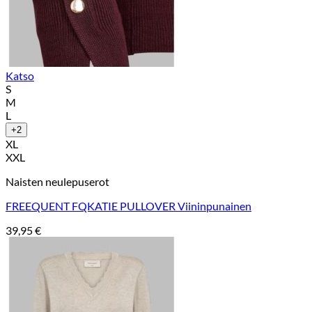
Katso
S
M
L
+2
XL
XXL
Naisten neulepuserot
FREEQUENT FQKATIE PULLOVER Viininpunainen
39,95
€