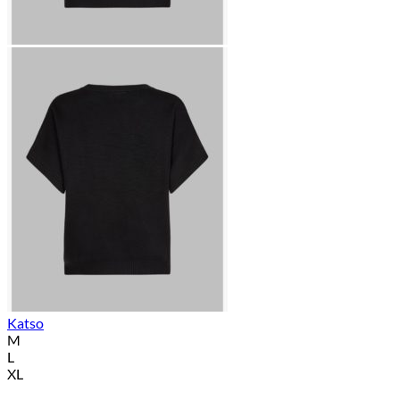
Katso
M
L
XL