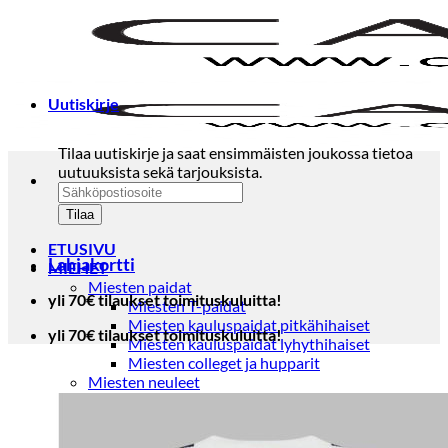
Skip
to
content
Uutiskirje
Tilaa uutiskirje ja saat ensimmäisten joukossa tietoa
uutuuksista sekä tarjouksista.
ETUSIVU
Lahjakortti
MIEHET
Miesten paidat
yli 70€ tilaukset toimituskuluitta!
Miesten T-paidat
Miesten kauluspaidat pitkähihaiset
yli 70€ tilaukset toimituskuluitta!
Miesten kauluspaidat lyhythihaiset
Miesten colleget ja hupparit
Miesten neuleet
Miesten neulepuserot
Miesten neuletakit
Puvut ja blazerit