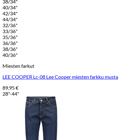
38/34"
40/34"
42/34"
44/34"
32/36"
33/36"
35/36"
36/36"
38/36"
40/36"
Miesten farkut
LEE COOPER Lc-08 Lee Cooper miesten farkku musta
89,95
€
28"-44"