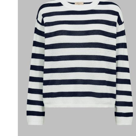
Puvut
Puvuntakit ja blazerit
Miesten housut
Miesten housut
Miesten farkut
Miesten collegehousut
Miesten shortsit
Miesten asusteet
Vyöt ja olkaimet
Solmiot, rusetit ja taskuliinat
Miesten päähineet, huivit ja käsineet
Miesten yöasut ja alusvaatteet
Miesten alusvaatteet
Miesten sukat
Miesten yöasut
Miesten aamutakit ja kylpytakit
Miesten takit
Miesten nahkatakit
Miesten kevät-ja syystakit
Miesten villakangastakit
Miesten talvitakit
NAISET
Naisten paidat
Naisten colleget