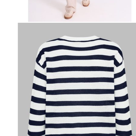
Naisten aamutakit ja kylpytakit
Naisten takit
Naisten kevät-ja syystakit
Naisten nahkatakit
Naisten talvitakit
LAPSET
Lasten paidat
Lasten paidat
Lasten kauluspaidat
Lasten trikoopaidat
Lasten colleget ja hupparit
Lasten neuleet
Lasten mekot ja hameet
Mekot ja hameet
Lasten puvut,bleiserit,liivit
Liivit
Lasten housut
Lasten housut
Lasten trikoo-ja collegehousut
Lasten farkut
Lasten shortsit
Lasten juhlahousut
Yöasut ja kylpytakit
Lasten yöpaidat