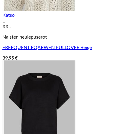
Katso
L
XXL
Naisten neulepuserot
FREEQUENT FQARWEN PULLOVER Beige
39,95
€