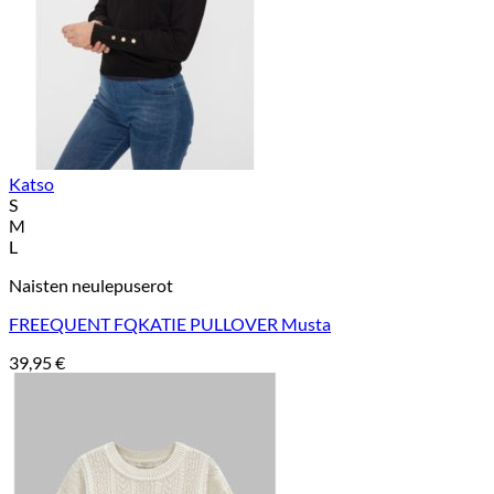
Katso
S
M
L
Naisten neulepuserot
FREEQUENT FQKATIE PULLOVER Musta
39,95
€