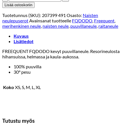
FQDODO
Lisää ostoskoriin
PULLOVER
Siniraita
Tuotetunnus (SKU):
207399 491
Osasto:
Naisten
määrä
neulepuserot
Avainsanat tuotteelle
FQDODO
,
Freequent
,
merihenkinen neule
,
naisten neule
,
puuvillaneule
,
raitaneule
Kuvaus
Lisätiedot
FREEQUENT FQDODO kevyt puuvillaneule. Resorineulosta
hihansuissa, helmassa ja kaula-aukossa.
100% puuvilla
30° pesu
Koko
XS, S, M, L, XL
Tutustu myös