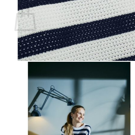
Ostoskori
Ostoskori on tyhjä.
Takaisin kauppaan