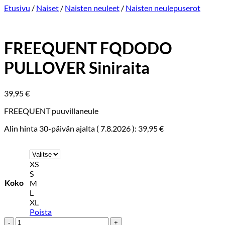
Etusivu
/
Naiset
/
Naisten neuleet
/
Naisten neulepuserot
FREEQUENT FQDODO
PULLOVER Siniraita
39,95
€
FREEQUENT puuvillaneule
Alin hinta 30-päivän ajalta (
7.8.2026
):
39,95
€
XS
S
Koko
M
L
XL
Poista
FREEQUENT