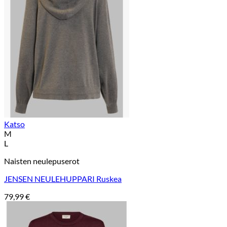
Katso
M
L
Naisten neulepuserot
JENSEN NEULEHUPPARI Ruskea
79,99
€