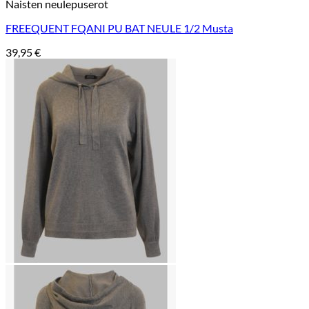
Naisten neulepuserot
FREEQUENT FQANI PU BAT NEULE 1/2 Musta
39,95
€