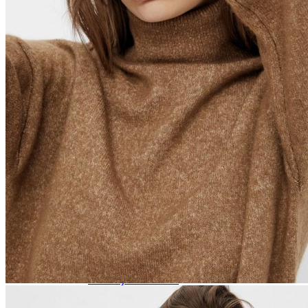
Naisten aamutakit ja kylpytakit
Naisten takit
Naisten kevät-ja syystakit
Naisten nahkatakit
Naisten talvitakit
LAPSET
Lasten paidat
Lasten paidat
Lasten kauluspaidat
Lasten trikoopaidat
Lasten colleget ja hupparit
Lasten neuleet
Lasten mekot ja hameet
Mekot ja hameet
Lasten puvut,bleiserit,liivit
Liivit
Lasten housut
Lasten housut
Lasten trikoo-ja collegehousut
Lasten farkut
Lasten shortsit
Lasten juhlahousut
Yöasut ja kylpytakit
Lasten yöpaidat