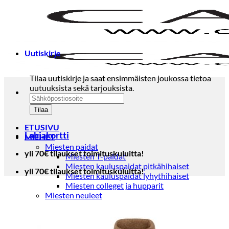
Skip
to
content
Uutiskirje
Tilaa uutiskirje ja saat ensimmäisten joukossa tietoa
uutuuksista sekä tarjouksista.
ETUSIVU
Lahjakortti
MIEHET
Miesten paidat
yli 70€ tilaukset toimituskuluitta!
Miesten T-paidat
Miesten kauluspaidat pitkähihaiset
yli 70€ tilaukset toimituskuluitta!
Miesten kauluspaidat lyhythihaiset
Miesten colleget ja hupparit
Miesten neuleet
Miesten neulepuserot
Miesten neuletakit
Puvut ja blazerit