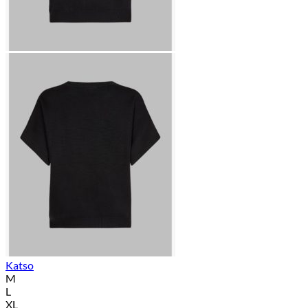
Katso
M
L
XL