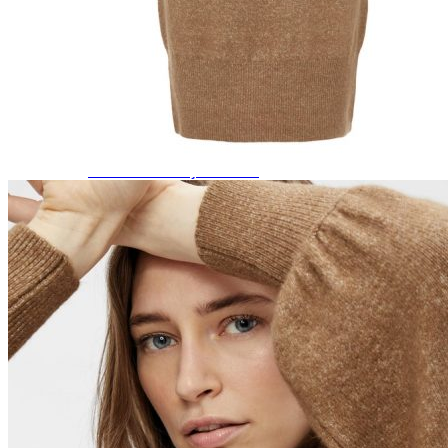
Paidat, tunikat ja jakut
Trikoopaidat
Naisten puserot
Tunikat
Jakut ja liivit
Naisten neuleet
Naisten neuletakit
Naisten neulepuserot
Naisten mekot ja hameet
Mekot
Hameet
Naisten housut
Leggingsit ja collegehousut
Naisten housut
Naisten farkut
Caprit ja shortsit
Naisten asusteet
Vyöt ja korut
Naisten päähineet, huivit ja käsineet
Naisten yöasut ja alusvaatteet
Naisten alusvaatteet
Sukat ja sukkahousut
Naisten yöasut