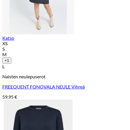
Katso
XS
S
M
+1
L
Naisten neulepuserot
FREEQUENT FQNOVALA NEULE Vihreä
59,95
€