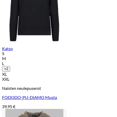
Katso
S
M
L
+2
XL
XXL
Naisten neulepuserot
FQDODO-PU-DIAMO Musta
39,95
€