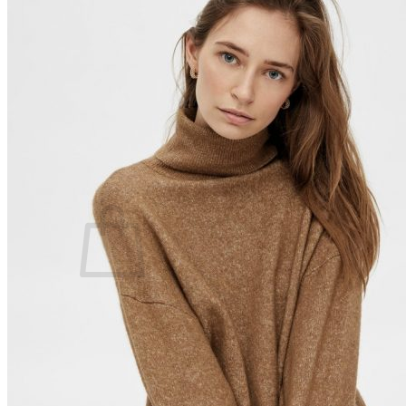
Lasten pyjamat
Kylpytakit
Lasten asusteet
Vyöt, käsineet,pipot, ym
Sukat, sukkahousut, ym
Lasten ulkoilu
Lasten takit
Ulkoilupuvut, housut ja haalarit
Kirjaudu
Ostoskori on tyhjä.
Takaisin kauppaan
Etsi: