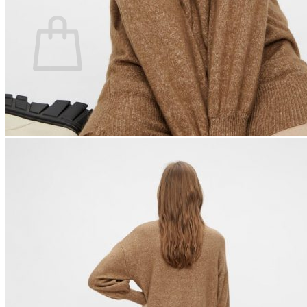
Ostoskori
Ostoskori on tyhjä.
Takaisin kauppaan