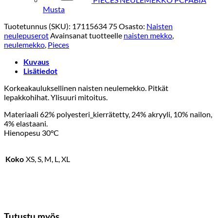
Musta
Tuotetunnus (SKU):
17115634 75
Osasto:
Naisten
neulepuserot
Avainsanat tuotteelle
naisten mekko
,
neulemekko
,
Pieces
Kuvaus
Lisätiedot
Korkeakauluksellinen naisten neulemekko. Pitkät
lepakkohihat. Ylisuuri mitoitus.
Materiaali 62% polyesteri_kierrätetty, 24% akryyli, 10% nailon,
4% elastaani.
Hienopesu 30°C
Koko
XS, S, M, L, XL
Tutustu myös