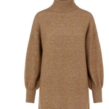
Puvut
Puvuntakit ja blazerit
Miesten housut
Miesten housut
Miesten farkut
Miesten collegehousut
Miesten shortsit
Miesten asusteet
Vyöt ja olkaimet
Solmiot, rusetit ja taskuliinat
Miesten päähineet, huivit ja käsineet
Miesten yöasut ja alusvaatteet
Miesten alusvaatteet
Miesten sukat
Miesten yöasut
Miesten aamutakit ja kylpytakit
Miesten takit
Miesten nahkatakit
Miesten kevät-ja syystakit
Miesten villakangastakit
Miesten talvitakit
NAISET
Naisten paidat
Naisten colleget